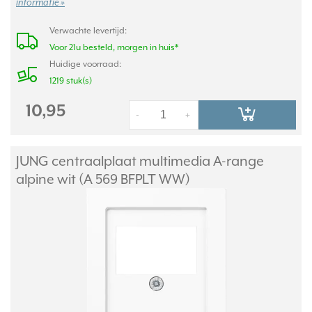
informatie »
Verwachte levertijd:
Voor 21u besteld, morgen in huis*
Huidige voorraad:
1219 stuk(s)
10,95
-
+
JUNG centraalplaat multimedia A-range
alpine wit (A 569 BFPLT WW)