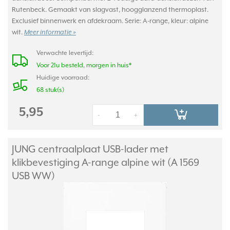
Rutenbeck. Gemaakt van slagvast, hoogglanzend thermoplast.
Exclusief binnenwerk en afdekraam. Serie: A-range, kleur: alpine
wit.
Meer informatie »
Verwachte levertijd:
Voor 21u besteld, morgen in huis*
Huidige voorraad:
68 stuk(s)
5,95
-
+
JUNG centraalplaat USB-lader met
klikbevestiging A-range alpine wit (A 1569
USB WW)