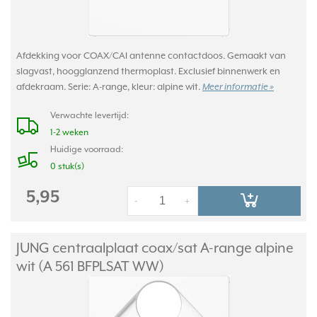
Afdekking voor COAX/CAI antenne contactdoos. Gemaakt van
slagvast, hoogglanzend thermoplast. Exclusief binnenwerk en
afdekraam. Serie: A-range, kleur: alpine wit.
Meer informatie »
Verwachte levertijd:
1-2 weken
Huidige voorraad:
0 stuk(s)
5,95
-
+
JUNG centraalplaat coax/
sat A-range alpine
wit (A 561 BFPLSAT WW)