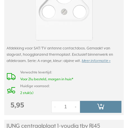
Afdekking voor SAT/TV antenne contactdoos. Gemaakt van
slagvast, hoogglanzend thermoplast. Exclusief binnenwerk en
afdekraam. Serie: A-range, kleur: alpine wit.
Meer informatie »
Verwachte levertijd:
Voor 21u besteld, morgen in huis*
Huidige voorraad:
2 stuk(s)
5,95
-
+
JUNG centraalplaat 1-voudig tbv RJ45