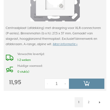
Centraalplaat (afdekking) met draagring voor XLR-connectoren
(P-series). Binnenmaten (b x h): 27,5 x 37 mm. Gemaakt van
slagvast, hoogglanzend thermoplast. Exclusief binnenwerk en
afdekraam. A-range, alpine wit.
Meer informatie »
Verwachte levertijd:
1-2 weken
Huidige voorraad:
0 stuk(s)
11,95
-
+
1
2