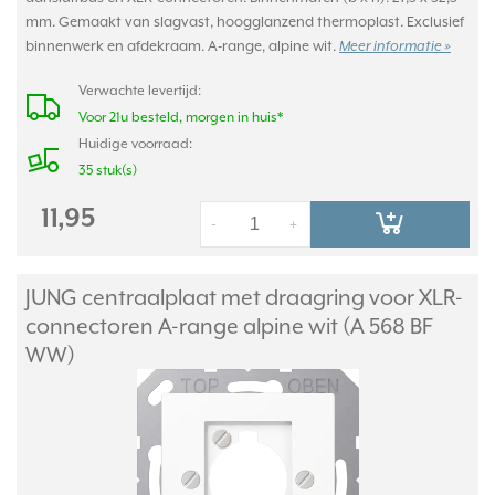
mm. Gemaakt van slagvast, hoogglanzend thermoplast. Exclusief
binnenwerk en afdekraam. A-range, alpine wit.
Meer informatie »
Verwachte levertijd:
Voor 21u besteld, morgen in huis*
Huidige voorraad:
35 stuk(s)
11,95
-
+
JUNG centraalplaat met draagring voor XLR-
connectoren A-range alpine wit (A 568 BF
WW)