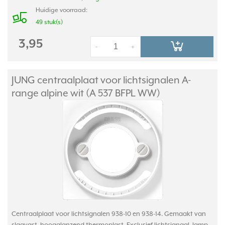
Huidige voorraad:
49 stuk(s)
3,95
-
+
JUNG centraalplaat voor lichtsignalen A-
range alpine wit (A 537 BFPL WW)
Centraalplaat voor lichtsignalen 938-10 en 938-14. Gemaakt van
slagvast, hoogglanzend thermoplast. Exclusief lichtsignaal, lamp,