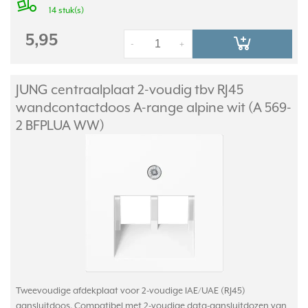
14 stuk(s)
5,95
-
+
JUNG centraalplaat 2-voudig tbv RJ45
wandcontactdoos A-range alpine wit (A 569-
2 BFPLUA WW)
Tweevoudige afdekplaat voor 2-voudige IAE/UAE (RJ45)
aansluitdoos. Compatibel met 2-voudige data-aansluitdozen van