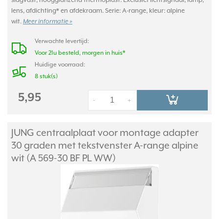
lens, afdichting* en afdekraam. Serie: A-range, kleur: alpine
wit.
Meer informatie »
Verwachte levertijd:
Voor 21u besteld, morgen in huis*
Huidige voorraad:
8 stuk(s)
5,95
-
+
JUNG centraalplaat voor montage adapter
30 graden met tekstvenster A-range alpine
wit (A 569-30 BF PL WW)