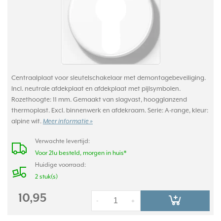
Centraalplaat voor sleutelschakelaar met demontagebeveiliging.
Incl. neutrale afdekplaat en afdekplaat met pijlsymbolen.
Rozethoogte: 11 mm. Gemaakt van slagvast, hoogglanzend
thermoplast. Excl. binnenwerk en afdekraam. Serie: A-range, kleur:
alpine wit.
Meer informatie »
Verwachte levertijd:
Voor 21u besteld, morgen in huis*
Huidige voorraad:
2 stuk(s)
10,95
-
+