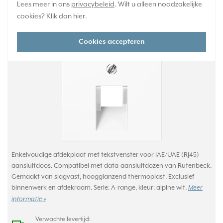
Lees meer in ons
privacybeleid
. Wilt u alleen noodzakelijke
JUNG centraalplaat 1-voudig met
cookies? Klik dan
hier
.
tekstvenster tbv RJ45 wandcontactdoos A-
range alpine wit (A 569-1 NA PLUA WW)
Cookies accepteren
Enkelvoudige afdekplaat met tekstvenster voor IAE/UAE (RJ45)
aansluitdoos. Compatibel met data-aansluitdozen van Rutenbeck.
Gemaakt van slagvast, hoogglanzend thermoplast. Exclusief
binnenwerk en afdekraam. Serie: A-range, kleur: alpine wit.
Meer
informatie »
Verwachte levertijd: