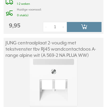
1-2 weken
Huidige voorraad:
0 stuk(s)
9,95
-
+
JUNG centraalplaat 2-voudig met
tekstvenster tbv RJ45 wandcontactdoos A-
range alpine wit (A 569-2 NA PLUA WW)