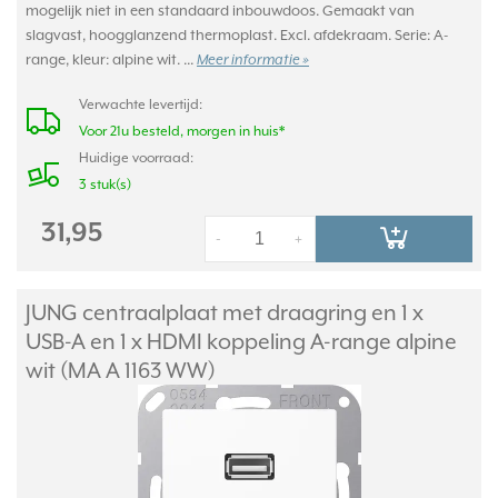
mogelijk niet in een standaard inbouwdoos. Gemaakt van
slagvast, hoogglanzend thermoplast. Excl. afdekraam. Serie: A-
range, kleur: alpine wit. ...
Meer informatie »
Verwachte levertijd:
Voor 21u besteld, morgen in huis*
Huidige voorraad:
3 stuk(s)
31,95
-
+
JUNG centraalplaat met draagring en 1 x
USB-A en 1 x HDMI koppeling A-range alpine
wit (MA A 1163 WW)