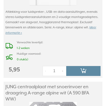
Afdekking voor luidspreker-, USB- en data-aansluitingen, evenals
stereo luidsprekeraansluitdozen en 2-voudige montageadapters.
Gemaakt van slagvast, hoogglanzend thermoplast. Exclusief
binnenwerk en afdekraam. Serie: A-range, kleur: alpine wit.
Meer
informatie »
Verwachte levertijd:
1-2 weken
Huidige voorraad:
0 stuk(s)
5,95
-
+
JUNG centraalplaat met snoerinvoer en
draagring A-range alpine wit (A 590 BFA
WW)