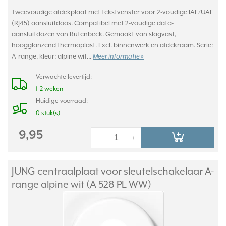
Tweevoudige afdekplaat met tekstvenster voor 2-voudige IAE/UAE
(RJ45) aansluitdoos. Compatibel met 2-voudige data-
aansluitdozen van Rutenbeck. Gemaakt van slagvast,
hoogglanzend thermoplast. Excl. binnenwerk en afdekraam. Serie:
A-range, kleur: alpine wit...
Meer informatie »
Verwachte levertijd:
1-2 weken
Huidige voorraad:
0 stuk(s)
9,95
-
+
JUNG centraalplaat voor sleutelschakelaar A-
range alpine wit (A 528 PL WW)