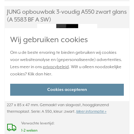
JUNG opbouwbak 3-voudig A550 zwart glans
(A 5583 BF A SW)
Wij gebruiken cookies
Om u de beste ervaring te bieden gebruiken wij cookies
voor websiteanalyse en (gepersonaliseerde) advertenties.
Lees meer in ons
privacybeleid
. Wilt u alleen noodzakelijke
cookies? Klik dan
hier
.
Cookies accepteren
Drievoudige opbouwbak voor basiselementen met afdekkingen uit
de A-range (zie lijst met uitgezonderde artikelen). Afm. (b x h x d):
227 x 85 x 47 mm. Gemaakt van slagvast, hoogglanzend
thermoplast. Serie: A 550, kleur: zwart.
Meer informatie »
Verwachte levertijd:
1-2 weken