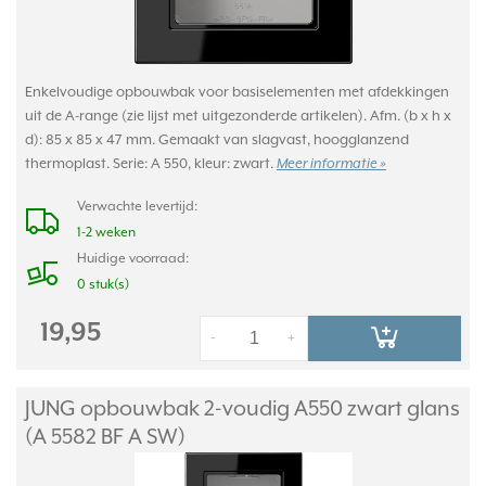
Enkelvoudige opbouwbak voor basiselementen met afdekkingen
uit de A-range (zie lijst met uitgezonderde artikelen). Afm. (b x h x
d): 85 x 85 x 47 mm. Gemaakt van slagvast, hoogglanzend
thermoplast. Serie: A 550, kleur: zwart.
Meer informatie »
Verwachte levertijd:
1-2 weken
Huidige voorraad:
0 stuk(s)
19,95
-
+
JUNG opbouwbak 2-voudig A550 zwart glans
(A 5582 BF A SW)