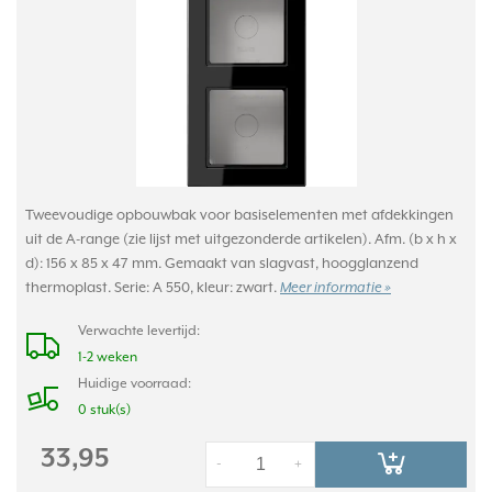
Tweevoudige opbouwbak voor basiselementen met afdekkingen
uit de A-range (zie lijst met uitgezonderde artikelen). Afm. (b x h x
d): 156 x 85 x 47 mm. Gemaakt van slagvast, hoogglanzend
thermoplast. Serie: A 550, kleur: zwart.
Meer informatie »
Verwachte levertijd:
1-2 weken
Huidige voorraad:
0 stuk(s)
33,95
-
+