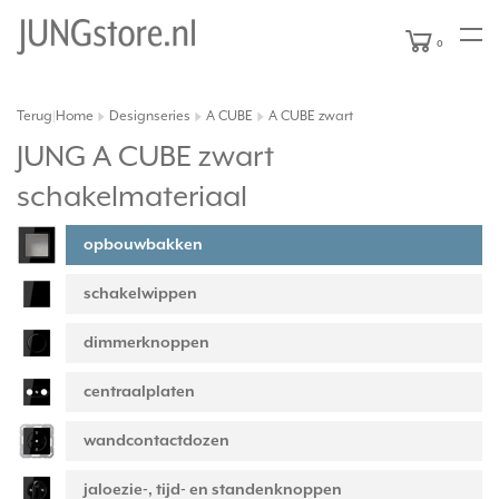
0
Terug
Home
Designseries
A CUBE
A CUBE zwart
|
JUNG A CUBE zwart
schakelmateriaal
opbouwbakken
schakelwippen
dimmerknoppen
centraalplaten
wandcontactdozen
jaloezie-, tijd- en standenknoppen