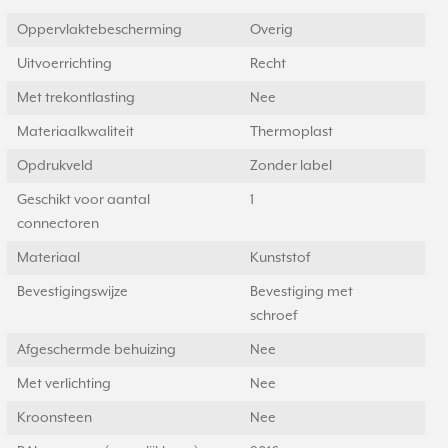
Oppervlaktebescherming
Overig
Uitvoerrichting
Recht
Met trekontlasting
Nee
Materiaalkwaliteit
Thermoplast
Opdrukveld
Zonder label
Geschikt voor aantal
1
connectoren
Materiaal
Kunststof
Bevestigingswijze
Bevestiging met
schroef
Afgeschermde behuizing
Nee
Met verlichting
Nee
Kroonsteen
Nee