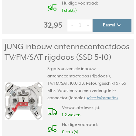
Huidige voorraad:
1 stuk(s)
32,95
Bestel
-
+
JUNG inbouw antennecontactdoos
TV/
FM/
SAT rijgdoos (SSD 5-10)
3-gats universele inbouw
antennecontactdoos (rijgdoos ),
TV/FM/SAT, 10,0 dB. Retourgeschikt 5 - 65
Mhz. Voorzien van een verlengde F-
connector (female).
Meer informatie »
Verwachte levertijd:
1-2 weken
Huidige voorraad:
0 stuk(s)