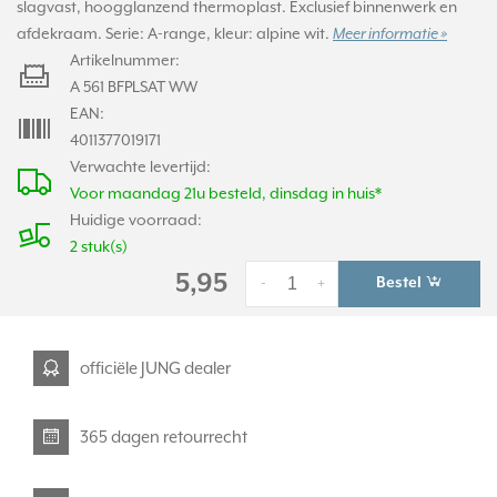
slagvast, hoogglanzend thermoplast. Exclusief binnenwerk en
afdekraam. Serie: A-range, kleur: alpine wit.
Meer informatie »
Artikelnummer:
A 561 BFPLSAT WW
EAN:
4011377019171
Verwachte levertijd:
Voor maandag 21u besteld, dinsdag in huis*
Huidige voorraad:
2 stuk(s)
5,95
Bestel
-
+
officiële JUNG dealer
365 dagen retourrecht