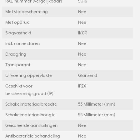
RAL-nummer (vergelijkbaar)
9016
Met stofbescherming
Nee
Met opdruk
Nee
Slagvastheid
IK00
Incl. connectoren
Nee
Draagring
Nee
Transparant
Nee
Uitvoering oppervlakte
Glanzend
Geschikt voor
IP2X
beschermingsgraad (IP)
Schakelmateriaalbreedte
55 Millimeter (mm)
Schakelmateriaalhoogte
55 Millimeter (mm)
Geïsoleerde aansluitingen
Nee
Antibacteriële behandeling
Nee