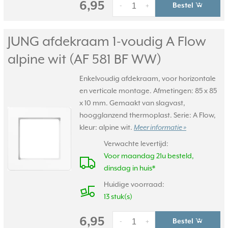
6,95
Bestel
-
+
JUNG afdekraam 1-voudig A Flow
alpine wit (AF 581 BF WW)
Enkelvoudig afdekraam, voor horizontale
en verticale montage. Afmetingen: 85 x 85
x 10 mm. Gemaakt van slagvast,
hoogglanzend thermoplast. Serie: A Flow,
kleur: alpine wit.
Meer informatie »
Verwachte levertijd:
Voor maandag 21u besteld,
dinsdag in huis*
Huidige voorraad:
13 stuk(s)
6,95
Bestel
-
+