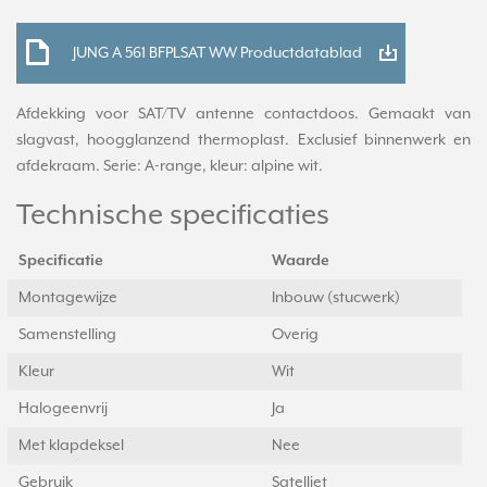
JUNG A 561 BFPLSAT WW Productdatablad
Afdekking voor SAT/TV antenne contactdoos. Gemaakt van
slagvast, hoogglanzend thermoplast. Exclusief binnenwerk en
afdekraam. Serie: A-range, kleur: alpine wit.
Technische specificaties
Specificatie
Waarde
Montagewijze
Inbouw (stucwerk)
Samenstelling
Overig
Kleur
Wit
Halogeenvrij
Ja
Met klapdeksel
Nee
Gebruik
Satelliet