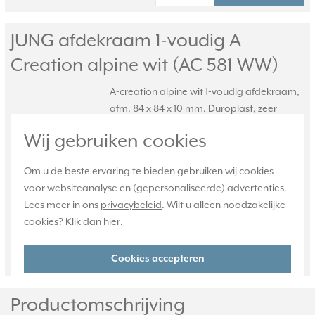
JUNG afdekraam 1-voudig A
Creation alpine wit (AC 581 WW)
A-creation alpine wit 1-voudig afdekraam,
afm. 84 x 84 x 10 mm. Duroplast, zeer
krasvast.
Meer informatie »
Wij gebruiken cookies
Verwachte levertijd:
Voor maandag 21u besteld,
Om u de beste ervaring te bieden gebruiken wij cookies
dinsdag in huis*
voor websiteanalyse en (gepersonaliseerde) advertenties.
Huidige voorraad:
Lees meer in ons
privacybeleid
. Wilt u alleen noodzakelijke
10 stuk(s)
cookies? Klik dan
hier
.
6,95
Bestel
-
+
Cookies accepteren
Productomschrijving