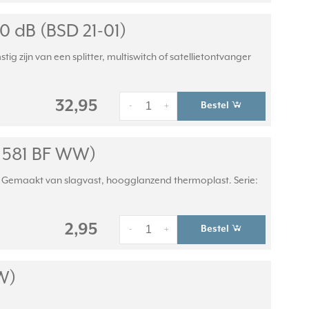
0 dB (BSD 21-01)
zijn van een splitter, multiswitch of satellietontvanger
32,95
Bestel
-
+
 581 BF WW)
m. Gemaakt van slagvast, hoogglanzend thermoplast. Serie:
2,95
Bestel
-
+
W)