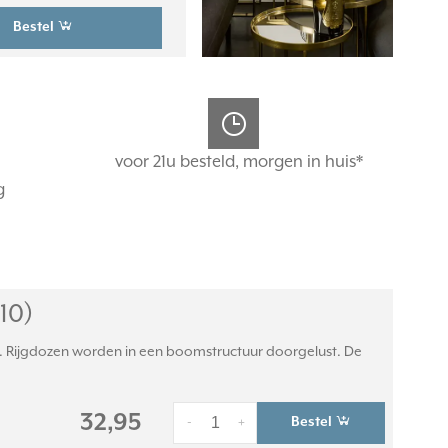
Bestel
voor 21u besteld, morgen in huis*
g
10)
. Rijgdozen worden in een boomstructuur doorgelust. De
32,95
Bestel
-
+