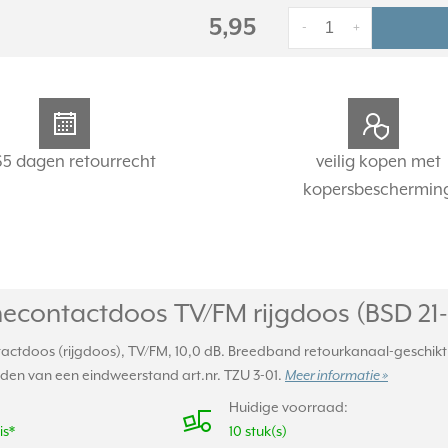
5,95
-
+
65 dagen retourrecht
veilig kopen met
kopersbeschermin
econtactdoos TV/
FM rijgdoos (BSD 21-
actdoos (rijgdoos), TV/FM, 10,0 dB. Breedband retourkanaal-geschikt
den van een eindweerstand art.nr. TZU 3-01.
Meer informatie »
Huidige voorraad:
is*
10 stuk(s)