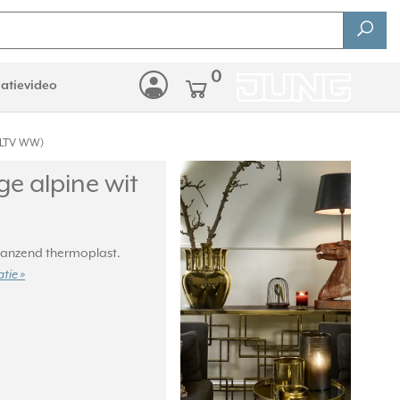
0
latievideo
FPLTV WW)
e alpine wit
lanzend thermoplast.
tie »