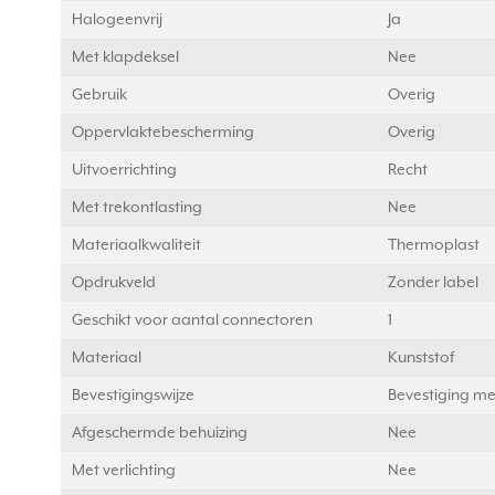
Halogeenvrij
Ja
Met klapdeksel
Nee
Gebruik
Overig
Oppervlaktebescherming
Overig
Uitvoerrichting
Recht
Met trekontlasting
Nee
Materiaalkwaliteit
Thermoplast
Opdrukveld
Zonder label
Geschikt voor aantal connectoren
1
Materiaal
Kunststof
Bevestigingswijze
Bevestiging me
Afgeschermde behuizing
Nee
Met verlichting
Nee