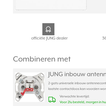
officiële JUNG dealer
3
Combineren met
JUNG inbouw antenn
2-gats universele inbouw antennecont
laatste contactdoos kan voorzien wor
Verwachte levertijd:
Voor 21u besteld, morgen in hu