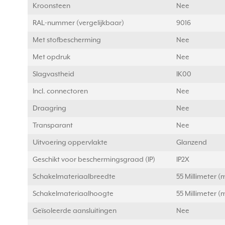
Kroonsteen
Nee
RAL-nummer (vergelijkbaar)
9016
Met stofbescherming
Nee
Met opdruk
Nee
Slagvastheid
IK00
Incl. connectoren
Nee
Draagring
Nee
Transparant
Nee
Uitvoering oppervlakte
Glanzend
Geschikt voor beschermingsgraad (IP)
IP2X
Schakelmateriaalbreedte
55 Millimeter 
Schakelmateriaalhoogte
55 Millimeter 
Geïsoleerde aansluitingen
Nee