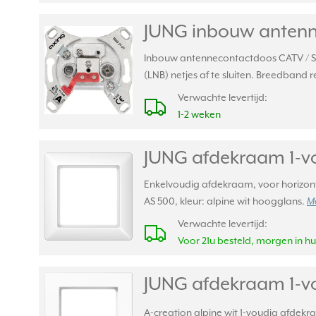
JUNG inbouw antenn
Inbouw antennecontactdoos CATV / SAT 
(LNB) netjes af te sluiten. Breedband 
Verwachte levertijd:
1-2 weken
JUNG afdekraam 1-vo
Enkelvoudig afdekraam, voor horizont
AS 500, kleur: alpine wit hoogglans.
Me
Verwachte levertijd:
Voor 21u besteld, morgen in hu
JUNG afdekraam 1-vo
A-creation alpine wit 1-voudig afdekr