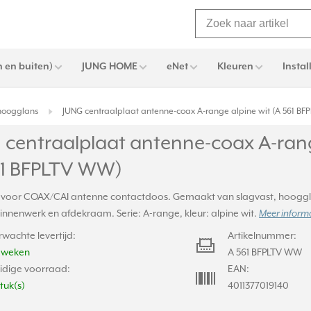
 en buiten)
JUNG HOME
eNet
Kleuren
Instal
 hoogglans
JUNG centraalplaat antenne-coax A-range alpine wit (A 561 B
 centraalplaat antenne-coax A-rang
61 BFPLTV WW)
 voor COAX/CAI antenne contactdoos. Gemaakt van slagvast, hoogg
binnenwerk en afdekraam. Serie: A-range, kleur: alpine wit.
Meer informa
rwachte levertijd:
Artikelnummer:
2 weken
A 561 BFPLTV WW
idige voorraad:
EAN:
stuk(s)
4011377019140