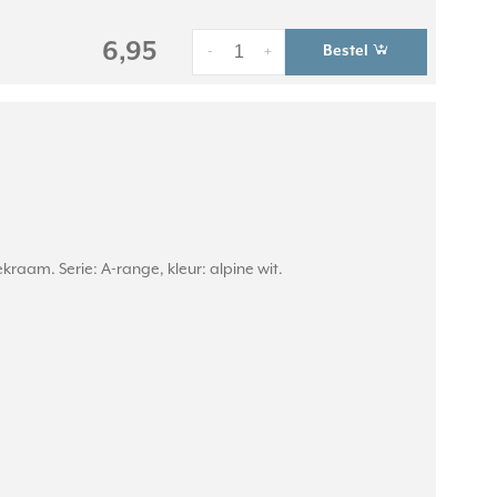
6,95
Bestel
-
+
am. Serie: A-range, kleur: alpine wit.