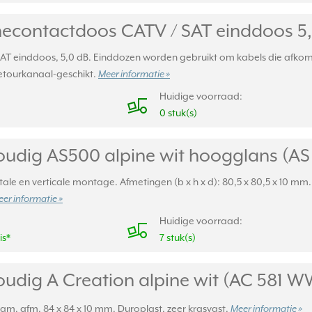
econtactdoos CATV /
SAT einddoos 5,
einddoos, 5,0 dB. Einddozen worden gebruikt om kabels die afkomstig 
retourkanaal-geschikt.
Meer informatie »
Huidige voorraad:
0 stuk(s)
udig AS500 alpine wit hoogglans (AS
ale en verticale montage. Afmetingen (b x h x d): 80,5 x 80,5 x 10 m
er informatie »
Huidige voorraad:
is*
7 stuk(s)
udig A Creation alpine wit (AC 581 W
aam, afm. 84 x 84 x 10 mm. Duroplast, zeer krasvast.
Meer informatie »