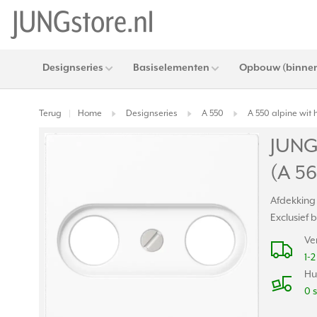
Designseries
Basiselementen
Opbouw (binnen
Terug
Home
Designseries
A 550
A 550 alpine wit
|
JUNG
(A 5
Afdekking
Exclusief 
Ve
1-
Hu
0 