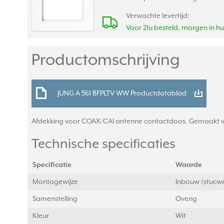
Verwachte levertijd:
Voor 21u besteld, morgen in hu
Productomschrijving
JUNG A 561 BFPLTV WW Productdatablad
Afdekking voor COAX/CAI antenne contactdoos. Gemaakt van 
Technische specificaties
Specificatie
Waarde
Montagewijze
Inbouw (stucw
Samenstelling
Overig
Kleur
Wit