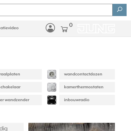
0
latievideo
raalplaten
wandcontactdozen
schakelaar
kamerthermostaten
er wandzender
inbouwradio
dig