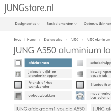
Designseries
Basiselementen
Opbouw (binnen
Terug
Home
Designseries
A 550
A 550 aluminium 
|
JUNG A550 aluminium lo
afdekramen
schakelwip
jaloezie-, tijd- en
bewegingsm
standenknoppen
opzetstuk
Friends of Hue
Bluetooth 
wandzender
meest verko
opbouwbakken
basiseleme
JUNG afdekraam 1-voudig A550
JUNG af