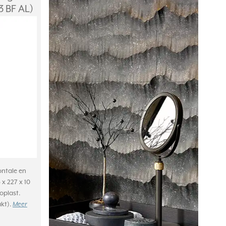
 BF AL)
ontale en
x 227 x 10
plast.
akt).
Meer