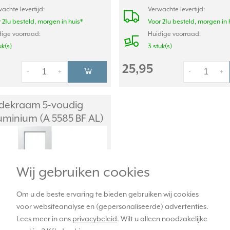
achte levertijd:
Verwachte levertijd:
 21u besteld, morgen in huis*
Voor 21u besteld, morgen in 
ige voorraad:
Huidige voorraad:
uk(s)
3 stuk(s)
25,95
-
+
-
+
dekraam 5-voudig
uminium (A 5585 BF AL)
Wij gebruiken cookies
Om u de beste ervaring te bieden gebruiken wij cookies
voor websiteanalyse en (gepersonaliseerde) advertenties.
Lees meer in ons
privacybeleid
. Wilt u alleen noodzakelijke