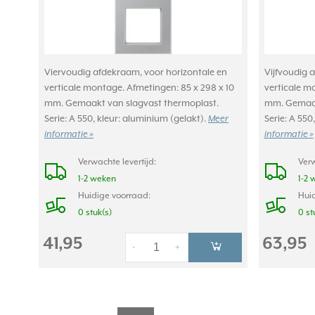
Viervoudig afdekraam, voor horizontale en
Vijfvoudig 
verticale montage. Afmetingen: 85 x 298 x 10
verticale m
mm. Gemaakt van slagvast thermoplast.
mm. Gemaak
Serie: A 550, kleur: aluminium (gelakt).
Meer
Serie: A 550
informatie »
informatie »
Verwachte levertijd:
Verw
1-2 weken
1-2 
Huidige voorraad:
Huid
0 stuk(s)
0 st
41,95
63,95
-
+