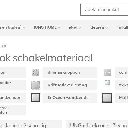
 en buiten)
JUNG HOME
eNet
Kleuren
Instal
look
ok schakelmateriaal
pen
dimmerknoppen
cent
elder
oriëntatieverlichting
trek
wandzender
EnOcean wandzender
Matt
chte
nten
dekraam 2-voudig
JUNG afdekraam 3-vou