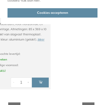
cookies? Klik dan
hier
.
Cookies accepteren
afdekraam, voor horizontale en
ontage. Afmetingen: 85 x 369 x 10
t van slagvast thermoplast.
, kleur: aluminium (gelakt).
Meer
achte levertijd:
weken
ige voorraad:
uk(s)
-
+