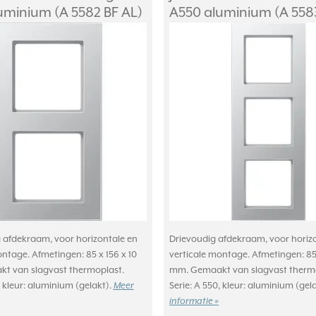
uminium (A 5582 BF AL)
A550 aluminium (A 5583
afdekraam, voor horizontale en
Drievoudig afdekraam, voor horiz
ontage. Afmetingen: 85 x 156 x 10
verticale montage. Afmetingen: 85 
t van slagvast thermoplast.
mm. Gemaakt van slagvast thermo
, kleur: aluminium (gelakt).
Meer
Serie: A 550, kleur: aluminium (gel
informatie »