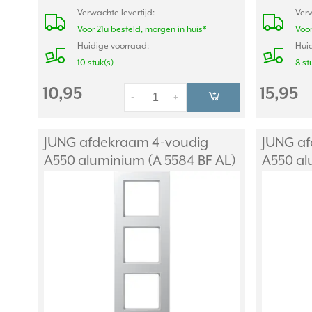
Verwachte levertijd:
Verw
Voor 21u besteld, morgen in huis*
Voor
Huidige voorraad:
Huid
10 stuk(s)
8 st
10,95
15,95
-
+
JUNG afdekraam 4-voudig
JUNG af
A550 aluminium (A 5584 BF AL)
A550 al