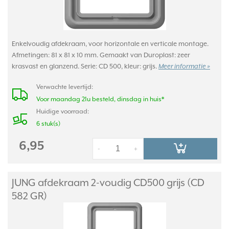
Enkelvoudig afdekraam, voor horizontale en verticale montage.
Afmetingen: 81 x 81 x 10 mm. Gemaakt van Duroplast: zeer
krasvast en glanzend. Serie: CD 500, kleur: grijs.
Meer informatie »
Verwachte levertijd:
Voor maandag 21u besteld, dinsdag in huis*
Huidige voorraad:
6 stuk(s)
6,95
-
+
JUNG afdekraam 2-voudig CD500 grijs (CD
582 GR)