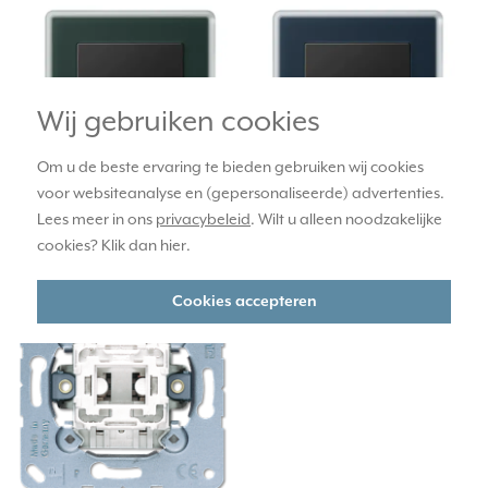
Wij gebruiken cookies
Om u de beste ervaring te bieden gebruiken wij cookies
voor websiteanalyse en (gepersonaliseerde) advertenties.
Lees meer in ons
privacybeleid
. Wilt u alleen noodzakelijke
A Viva mat glas
A Viva mat glas
cookies? Klik dan
hier
.
smaragdgroen
nachtblauw
Cookies accepteren