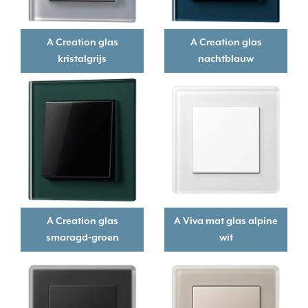
A Creation glas
A Creation glas
kristalgrijs
nachtblauw
A Creation glas
A Viva mat glas alpine
smaragd-groen
wit