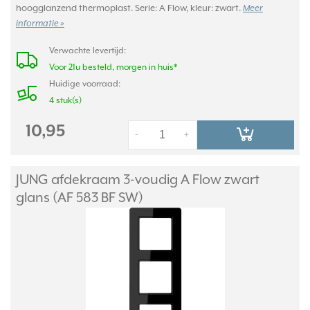
hoogglanzend thermoplast. Serie: A Flow, kleur: zwart.
Meer
informatie »
Verwachte levertijd:
Voor 21u besteld, morgen in huis*
Huidige voorraad:
4 stuk(s)
10,95
-
+
JUNG afdekraam 3-voudig A Flow zwart
glans (AF 583 BF SW)