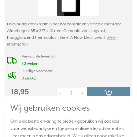
Drievoudig afdekraam, voor horizontale en verticale montage.
Afmetingen: 85 x 227 x 10 mm. Gemaakt van slagvast,
hoogglanzend thermoplast. Serie: A Flow, kleur: zwart.
Meer
informatie »
Verwachte levertijd:
1-2 weken
Huidige voorraad:
0 stuk(s)
18,95
-
+
Wij gebruiken cookies
JUNG afdekraam 4-voudig A Flow zwart
glans (AF 584 BF SW)
Om u de beste ervaring te bieden gebruiken wij cookies
voor websiteanalyse en (gepersonaliseerde) advertenties.
Lees meer in ons
privacybeleid
. Wilt u alleen noodzakelijke