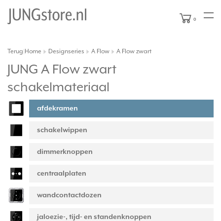
0
Terug
Home
Designseries
A Flow
A Flow zwart
|
JUNG A Flow zwart
schakelmateriaal
afdekramen
schakelwippen
dimmerknoppen
centraalplaten
wandcontactdozen
jaloezie-, tijd- en standenknoppen