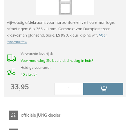
Vijfvoudig afdekraam, voor horizontale en verticale montage.
Afmetingen: 81 x 365 x 11 mm. Gemaakt van Duroplast: zeer
krasvast en glanzend. Serie: LS 990, kleur: alpine wit.
Meer
informatie »
Verwachte levertijd:
Voor maandag 21u besteld, dinsdag in huis*
Huidige voorraad:
40 stuk(s)
33,95
-
+
officiële JUNG dealer