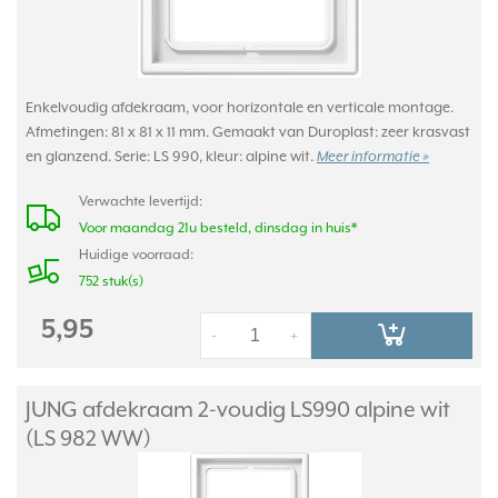
Enkelvoudig afdekraam, voor horizontale en verticale montage.
Afmetingen: 81 x 81 x 11 mm. Gemaakt van Duroplast: zeer krasvast
en glanzend. Serie: LS 990, kleur: alpine wit.
Meer informatie »
Verwachte levertijd:
Voor maandag 21u besteld, dinsdag in huis*
Huidige voorraad:
752 stuk(s)
5,95
-
+
JUNG afdekraam 2-voudig LS990 alpine wit
(LS 982 WW)