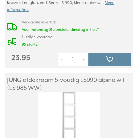
krasvast en glanzend. Serie: LS 990, kleur: alpine wit.
Meer
informatie »
Verwachte levertijd:
Voor maandag 21u besteld, dinsdag in huis*
Huidige voorraad:
99 stuk(s)
23,95
-
+
JUNG afdekraam 5-voudig LS990 alpine wit
(LS 985 WW)