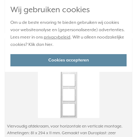
Huidige voorraad:
Wij gebruiken cookies
255 stuk(s)
16,95
Om u de beste ervaring te bieden gebruiken wij cookies
-
+
voor websiteanalyse en (gepersonaliseerde) advertenties.
Lees meer in ons
privacybeleid
. Wilt u alleen noodzakelijke
JUNG afdekraam 4-voudig LS990 alpine wit
cookies? Klik dan
hier
.
(LS 984 WW)
Cookies accepteren
Viervoudig afdekraam, voor horizontale en verticale montage.
Afmetingen: 81 x 294 x 11 mm. Gemaakt van Duroplast: zeer