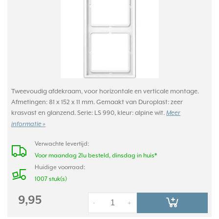
Tweevoudig afdekraam, voor horizontale en verticale montage.
Afmetingen: 81 x 152 x 11 mm. Gemaakt van Duroplast: zeer
krasvast en glanzend. Serie: LS 990, kleur: alpine wit.
Meer
informatie »
Verwachte levertijd:
Voor maandag 21u besteld, dinsdag in huis*
Huidige voorraad:
1007 stuk(s)
9,95
-
+