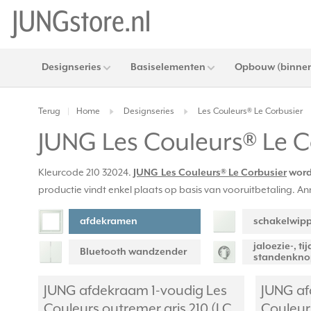
Designseries
Basiselementen
Opbouw (binnen
Terug
Home
Designseries
Les Couleurs® Le Corbusier
|
JUNG Les Couleurs® Le C
Kleurcode 210 32024.
JUNG Les Couleurs® Le Corbusier
word
productie vindt enkel plaats op basis van vooruitbetaling. An
afdekramen
schakelwip
jaloezie-, tij
Bluetooth wandzender
standenkn
JUNG afdekraam 1-voudig Les
JUNG af
Couleurs outremer gris 210 (LC
Couleurs