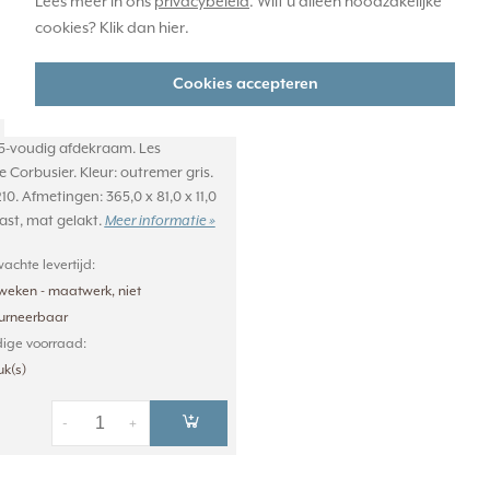
Lees meer in ons
privacybeleid
. Wilt u alleen noodzakelijke
cookies? Klik dan
hier
.
Cookies accepteren
 5-voudig afdekraam. Les
 Corbusier. Kleur: outremer gris.
10. Afmetingen: 365,0 x 81,0 x 11,0
st, mat gelakt.
Meer informatie »
achte levertijd:
weken - maatwerk, niet
ourneerbaar
ige voorraad:
uk(s)
-
+