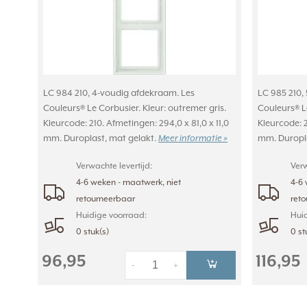
LC 984 210, 4-voudig afdekraam. Les
LC 985 210,
Couleurs® Le Corbusier. Kleur: outremer gris.
Couleurs® Le
Kleurcode: 210. Afmetingen: 294,0 x 81,0 x 11,0
Kleurcode: 2
mm. Duroplast, mat gelakt.
mm. Duropla
Meer informatie »
Verwachte levertijd:
Verw
4-6 weken - maatwerk, niet
4-6 
retourneerbaar
ret
Huidige voorraad:
Huid
0 stuk(s)
0 st
96,95
116,95
-
+