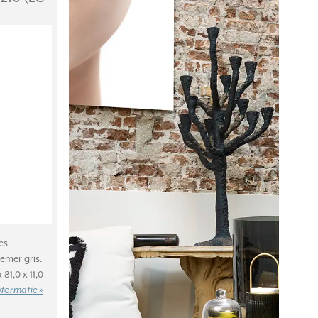
es
emer gris.
81,0 x 11,0
nformatie »