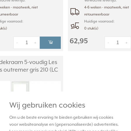
achte levertijd:
Verwachte levertijd:
weken - maatwerk, niet
4-6 weken - maatwerk, niet
ourneerbaar
retourneerbaar
ige voorraad:
Huidige voorraad:
uk(s)
0 stuk(s)
62,95
-
+
-
+
dekraam 5-voudig Les
 outremer gris 210 (LC
Wij gebruiken cookies
Om u de beste ervaring te bieden gebruiken wij cookies
voor websiteanalyse en (gepersonaliseerde) advertenties.