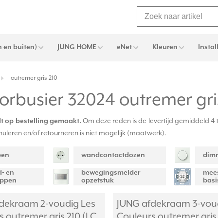
 en buiten)
JUNG HOME
eNet
Kleuren
Instal
outremer gris 210
orbusier 32024 outremer gri
Om deze reden is de levertijd gemiddeld 4 
t op bestelling gemaakt.
nuleren en/of retourneren is niet mogelijk (maatwerk).
pen
wandcontactdozen
dim
d- en
bewegingsmelder
mees
oppen
opzetstuk
basi
dekraam 2-voudig Les
JUNG afdekraam 3-vou
 outremer gris 210 (LC
Couleurs outremer gris 