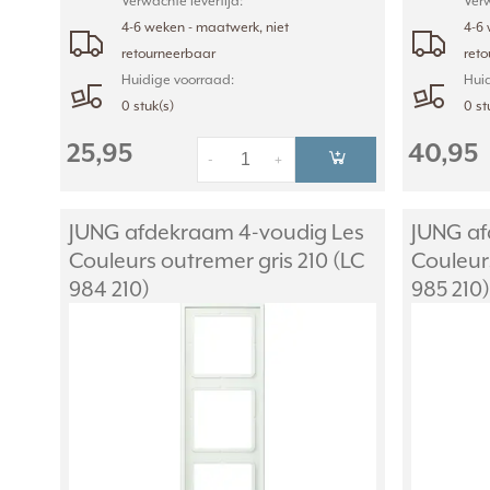
Verwachte levertijd:
Verw
4-6 weken - maatwerk, niet
4-6 
retourneerbaar
ret
Huidige voorraad:
Huid
0 stuk(s)
0 st
25,95
40,95
-
+
JUNG afdekraam 4-voudig Les
JUNG af
Couleurs outremer gris 210 (LC
Couleurs
984 210)
985 210)