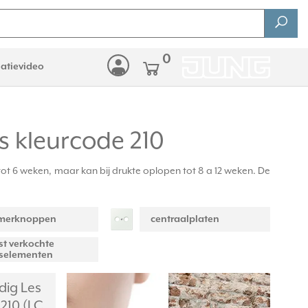
0
latievideo
s kleurcode 210
tot 6 weken, maar kan bij drukte oplopen tot 8 a 12 weken. De
merknoppen
centraalplaten
t verkochte
selementen
dig Les
210 (LC