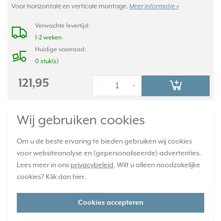
Voor horizontale en verticale montage.
Meer informatie »
Verwachte levertijd:
1-2 weken
Huidige voorraad:
0 stuk(s)
121,95
-
+
JUNG afdekraam 4-voudig A Creation alpine
Wij gebruiken cookies
wit glas (AC 584 GL WW)
Om u de beste ervaring te bieden gebruiken wij cookies
voor websiteanalyse en (gepersonaliseerde) advertenties.
Lees meer in ons
privacybeleid
. Wilt u alleen noodzakelijke
cookies? Klik dan
hier
.
Cookies accepteren