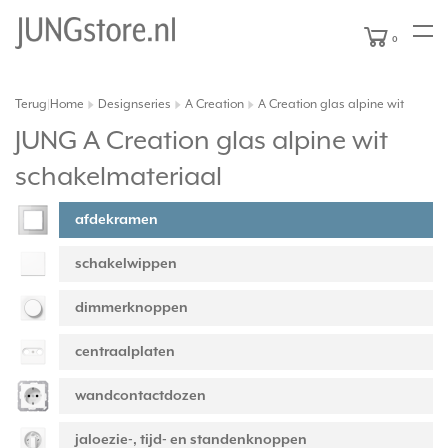
0
Terug
Home
Designseries
A Creation
A Creation glas alpine wit
|
JUNG A Creation glas alpine wit
schakelmateriaal
afdekramen
schakelwippen
dimmerknoppen
centraalplaten
wandcontactdozen
jaloezie-, tijd- en standenknoppen