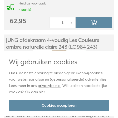
Huidige voorraad:
4 stuk(s)
62,95
-
+
JUNG afdekraam 4-voudig Les Couleurs
ombre naturelle claire 243 (LC 984 243)
Wij gebruiken cookies
Om u de beste ervaring te bieden gebruiken wij cookies
voor websiteanalyse en (gepersonaliseerde) advertenties.
Lees meer in ons
privacybeleid
. Wilt u alleen noodzakelijke
cookies? Klik dan
hier
.
Cookies accepteren
LC 984 243, 4-voudig afdekraam, Les Couleurs® Le Corbusier.
Kleur: ombre naturelle claire. Kleurcode: 243. Afmetingen: 294,0 x