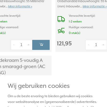
d Inbouwhoogte: 55 Millimeter
Onbehandeld Inbouwhoogte: 55 Mi
wbr...
Meer informatie »
(mm) Inbouwbr...
Meer informatie »
achte levertijd:
Verwachte levertijd:
weken
1-2 weken
ige voorraad:
Huidige voorraad:
uk(s)
0 stuk(s)
121,95
-
+
-
+
dekraam 5-voudig A
n smaragd-groen (AC
SG)
Wij gebruiken cookies
Om u de beste ervaring te bieden gebruiken wij cookies
voor websiteanalyse en (gepersonaliseerde) advertenties.