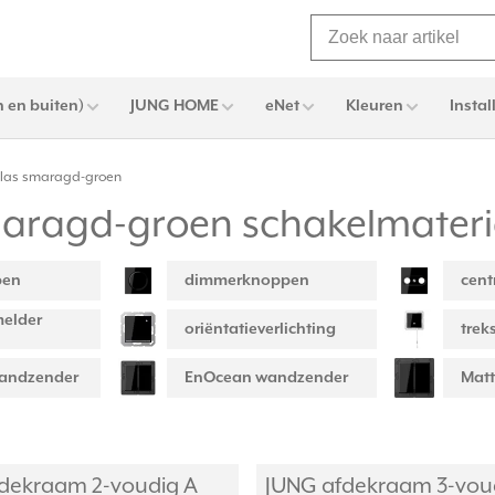
 en buiten)
JUNG HOME
eNet
Kleuren
Instal
glas smaragd-groen
maragd-groen schakelmateri
pen
dimmerknoppen
cent
elder
oriëntatieverlichting
trek
wandzender
EnOcean wandzender
Matt
dekraam 2-voudig A
JUNG afdekraam 3-vou