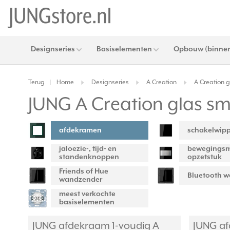
Designseries
Basiselementen
Opbouw (binnen
Terug
Home
Designseries
A Creation
A Creation 
|
JUNG A Creation glas s
afdekramen
schakelwip
jaloezie-, tijd- en
bewegingsm
standenknoppen
opzetstuk
Friends of Hue
Bluetooth 
wandzender
meest verkochte
basiselementen
JUNG afdekraam 1-voudig A
JUNG af