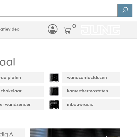
0
latievideo
aal
raalplaten
wandcontactdozen
schakelaar
kamerthermostaten
er wandzender
inbouwradio
dig A