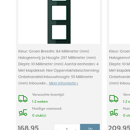
Kleur: Groen Breedte: 84 Millimeter (mm)
Kleur: Groe
Halogeenvrij: Ja Hoogte: 297 Millimeter (mm)
Halogeenvri
Diepte: 10 Millimeter (mm) Aantal eenheden: 4
Diepte: 10 
Met klapdeksel: Nee Oppervlaktebescherming:
Met klapdek
Onbehandeld Inbouwhoogte: 55 Millimeter
Onbehandel
(mm) Inbouwbr...
Meer informatie »
(mm) Inbou
Verwachte levertijd:
Verw
1-2 weken
1-2 
Huidige voorraad:
Huid
0 stuk(s)
0 st
168,95
209,9