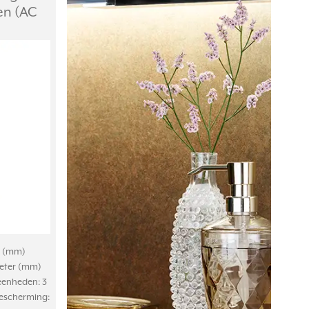
en (AC
er (mm)
meter (mm)
 eenheden: 3
bescherming: