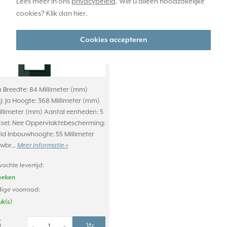
Lees meer in ons
privacybeleid
. Wilt u alleen noodzakelijke
cookies? Klik dan
hier
.
Cookies accepteren
n Breedte: 84 Millimeter (mm)
j: Ja Hoogte: 368 Millimeter (mm)
Millimeter (mm) Aantal eenheden: 5
sel: Nee Oppervlaktebescherming:
d Inbouwhoogte: 55 Millimeter
wbr...
Meer informatie »
achte levertijd:
weken
ige voorraad:
uk(s)
5