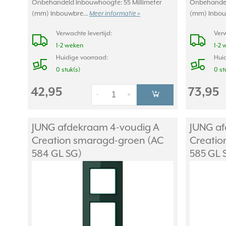
Onbehandeld Inbouwhoogte: 55 Millimeter
Onbehandel
(mm) Inbouwbre...
Meer informatie »
(mm) Inbou
Verwachte levertijd:
Verw
1-2 weken
1-2 
Huidige voorraad:
Huid
0 stuk(s)
0 st
42,95
73,95
-
+
JUNG afdekraam 4-voudig A
JUNG af
Creation smaragd-groen (AC
Creatio
584 GL SG)
585 GL 