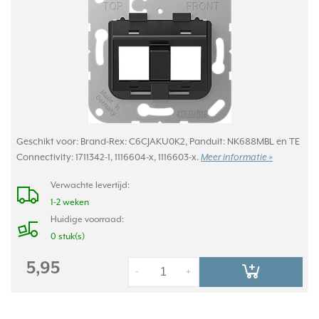
Geschikt voor: Brand-Rex: C6CJAKU0K2, Panduit: NK688MBL en TE
Connectivity: 1711342-1, 1116604-x, 1116603-x.
Meer informatie »
Verwachte levertijd:
1-2 weken
Huidige voorraad:
0 stuk(s)
5,95
-
+