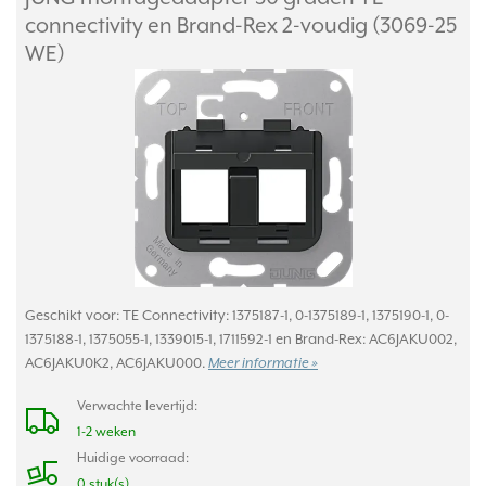
connectivity en Brand-Rex 2-voudig (3069-25
WE)
Geschikt voor: TE Connectivity: 1375187-1, 0-1375189-1, 1375190-1, 0-
1375188-1, 1375055-1, 1339015-1, 1711592-1 en Brand-Rex: AC6JAKU002,
AC6JAKU0K2, AC6JAKU000.
Meer informatie »
Verwachte levertijd:
1-2 weken
Huidige voorraad:
0 stuk(s)