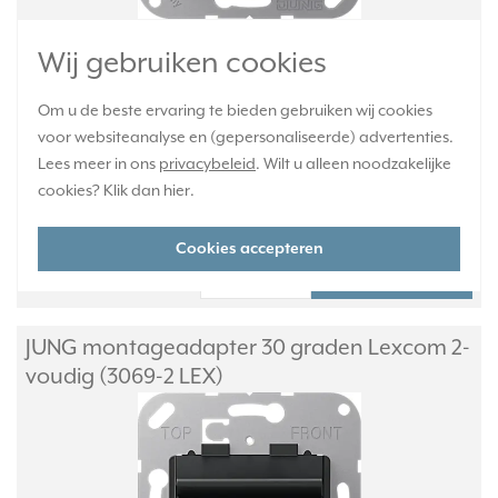
Geschikt voor: Panduit, CJS688TGY, CJ688TGAW, CMDJAQLCBL,
Wij gebruiken cookies
CMDSLCZAW, CJ6X88TGAW, CJ5E88TGAW, CJS5E88TGY.
Meer
informatie »
Om u de beste ervaring te bieden gebruiken wij cookies
voor websiteanalyse en (gepersonaliseerde) advertenties.
Verwachte levertijd:
Lees meer in ons
privacybeleid
. Wilt u alleen noodzakelijke
1-2 weken
cookies? Klik dan
hier
.
Huidige voorraad:
0 stuk(s)
Cookies accepteren
5,95
-
+
JUNG montageadapter 30 graden Lexcom 2-
voudig (3069-2 LEX)