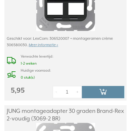
Geschikt voor: LexCom: 306520007 + montageramen crème
306580030.
Meer informatie »
Verwachte levertijd:
1-2 weken
Huidige voorraad:
0 stuk(s)
5,95
-
+
JUNG montageadapter 30 graden Brand-Rex
2-voudig (3069-2 BR)