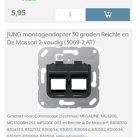
5,95
-
+
JUNG montageadapter 30 graden Reichle en
De Massari 2-voudig (3069-2 AT)
Geschikt voor: Commscope (Systimax) MEGALINE: MGS200,
MGS500BH-262, MPS100E-003 en Reichle & De-Massari*: R808370,
R304373, R302372, R310694, R305111, R310694, R305112, R310694,
R305113, R310694, R305114.
Meer informatie »