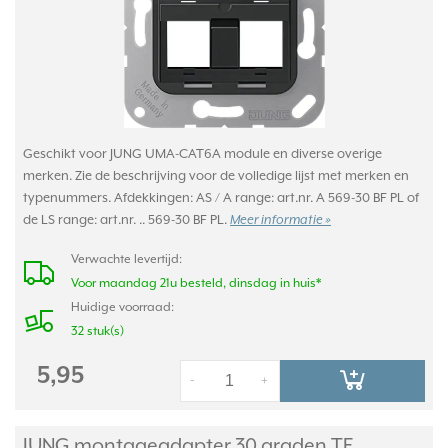
Geschikt voor JUNG UMA-CAT6A module en diverse overige
merken. Zie de beschrijving voor de volledige lijst met merken en
typenummers. Afdekkingen: AS / A range: art.nr. A 569-30 BF PL of
de LS range: art.nr. .. 569-30 BF PL.
Meer informatie »
Verwachte levertijd:
Voor maandag 21u besteld, dinsdag in huis*
Huidige voorraad:
32 stuk(s)
5,95
-
+
JUNG montageadapter 30 graden TE