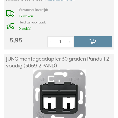
Verwachte levertijd:
1-2 weken
Huidige voorraad:
0 stuk(s)
5,95
-
+
JUNG montageadapter 30 graden Panduit 2-
voudig (3069-2 PAND)