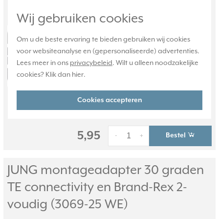
MEGALINE: MGS200, MGS500BH-262,
Wij gebruiken cookies
MPS100E-003 en Reichle & De-Massari*:
R808370, R304373, R302372, R310694,
Om u de beste ervaring te bieden gebruiken wij cookies
R305111, R310694, R305112, R310694, R305113,
voor websiteanalyse en (gepersonaliseerde) advertenties.
R310694, R305114.
Meer informatie »
Lees meer in ons
privacybeleid
. Wilt u alleen noodzakelijke
Verwachte levertijd:
cookies? Klik dan
hier
.
1-2 weken
Cookies accepteren
Huidige voorraad:
0 stuk(s)
5,95
Bestel
-
+
JUNG montageadapter 30 graden
TE connectivity en Brand-Rex 2-
voudig (3069-25 WE)