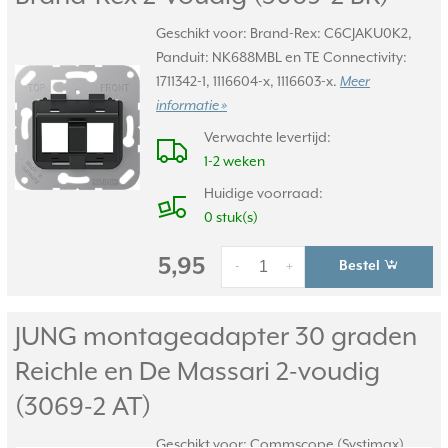
Geschikt voor: Brand-Rex: C6CJAKU0K2,
Panduit: NK688MBL en TE Connectivity:
1711342-1, 1116604-x, 1116603-x.
Meer
informatie »
Verwachte levertijd:
1-2 weken
Huidige voorraad:
0 stuk(s)
5,95
Bestel
-
+
JUNG montageadapter 30 graden
Reichle en De Massari 2-voudig
(3069-2 AT)
Geschikt voor: Commscope (Systimax)