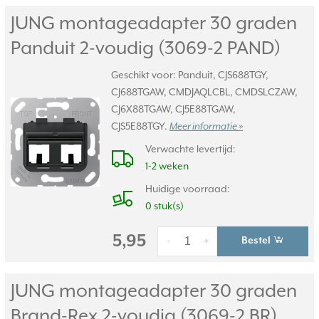
JUNG montageadapter 30 graden
Panduit 2-voudig (3069-2 PAND)
Geschikt voor: Panduit, CJS688TGY,
CJ688TGAW, CMDJAQLCBL, CMDSLCZAW,
CJ6X88TGAW, CJ5E88TGAW,
CJS5E88TGY.
Meer informatie »
Verwachte levertijd:
1-2 weken
Huidige voorraad:
0 stuk(s)
5,95
Bestel
-
+
JUNG montageadapter 30 graden
Brand-Rex 2-voudig (3069-2 BR)