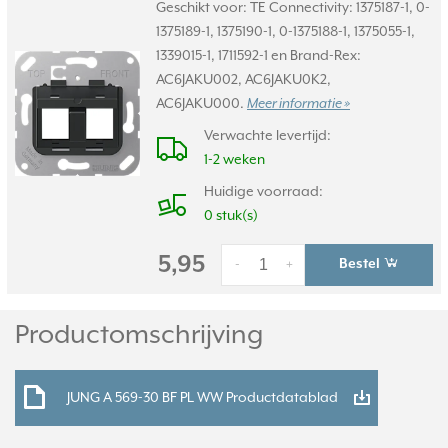
Geschikt voor: TE Connectivity: 1375187-1, 0-
1375189-1, 1375190-1, 0-1375188-1, 1375055-1,
1339015-1, 1711592-1 en Brand-Rex:
AC6JAKU002, AC6JAKU0K2,
AC6JAKU000.
Meer informatie »
Verwachte levertijd:
1-2 weken
Huidige voorraad:
0 stuk(s)
5,95
Bestel
-
+
Productomschrijving
JUNG A 569-30 BF PL WW Productdatablad