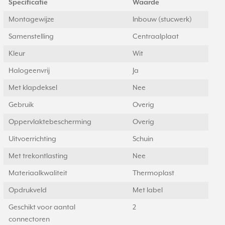
Specificatie
Waarde
Montagewijze
Inbouw (stucwerk)
Samenstelling
Centraalplaat
Kleur
Wit
Halogeenvrij
Ja
Met klapdeksel
Nee
Gebruik
Overig
Oppervlaktebescherming
Overig
Uitvoerrichting
Schuin
Met trekontlasting
Nee
Materiaalkwaliteit
Thermoplast
Opdrukveld
Met label
Geschikt voor aantal
2
connectoren