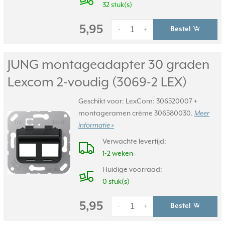
32 stuk(s)
5,95
Bestel
-
+
JUNG montageadapter 30 graden
Lexcom 2-voudig (3069-2 LEX)
Geschikt voor: LexCom: 306520007 +
montageramen crème 306580030.
Meer
informatie »
Verwachte levertijd:
1-2 weken
Huidige voorraad:
0 stuk(s)
5,95
Bestel
-
+