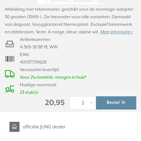
Afdekking met tekstvenster, geschikt voor de montage-adapter
30 graden (3069-). Zie hieronder voor alle varianten. Gemaakt
van slagvast, hoogglanzend thermoplast. Exclusief binnenwerk
en afdekraam. Serie: A-range, kleur: alpine wit.
Meer informatie »
Artikelnummer:
A 569-30 BF PL WW
EAN:
4011377119628
Verwachte levertijd:
Voor 21u besteld, morgen in huis*
Huidige voorraad:
23 stuk(s)
20,95
Bestel
-
+
officiële JUNG dealer