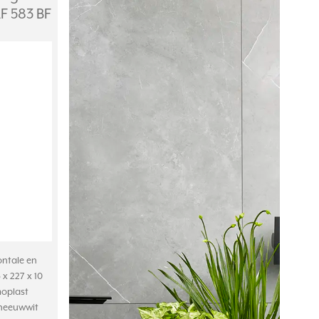
F 583 BF
ontale en
x 227 x 10
oplast
 sneeuwwit