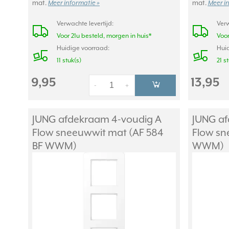
mat.
mat.
Meer informatie »
Meer i
Verwachte levertijd:
Verw
Voor 21u besteld, morgen in huis*
Voor
Huidige voorraad:
Huid
11 stuk(s)
21 s
9,95
13,95
-
+
JUNG afdekraam 4-voudig A
JUNG af
Flow sneeuwwit mat (AF 584
Flow sn
BF WWM)
WWM)