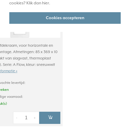
cookies? Klik dan
hier
.
Cookies accepteren
afdekraam, voor horizontale en
ontage. Afmetingen: 85 x 369 x 10
t van slagvast, thermoplast
. Serie: A Flow, kleur: sneeuwwit
nformatie »
achte levertijd:
weken
ige voorraad:
uk(s)
-
+