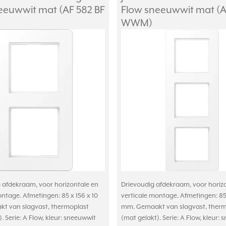
eeuwwit mat (AF 582 BF
Flow sneeuwwit mat (A
WWM)
afdekraam, voor horizontale en
Drievoudig afdekraam, voor horiz
ontage. Afmetingen: 85 x 156 x 10
verticale montage. Afmetingen: 85 
t van slagvast, thermoplast
mm. Gemaakt van slagvast, therm
. Serie: A Flow, kleur: sneeuwwit
(mat gelakt). Serie: A Flow, kleur: