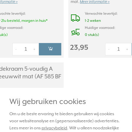
mat.
nformatie »
Meer informatie »
achte levertijd:
Verwachte levertijd:
 21u besteld, morgen in huis*
1-2 weken
ige voorraad:
Huidige voorraad:
tuk(s)
0 stuk(s)
23,95
-
+
-
+
dekraam 5-voudig A
eeuwwit mat (AF 585 BF
Wij gebruiken cookies
Om u de beste ervaring te bieden gebruiken wij cookies
voor websiteanalyse en (gepersonaliseerde) advertenties.
Lees meer in ons
privacybeleid
. Wilt u alleen noodzakelijke