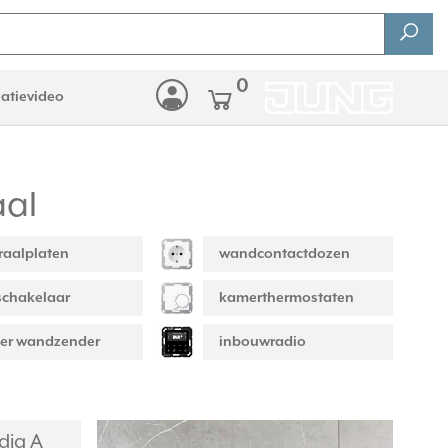
0
latievideo
aal
raalplaten
wandcontactdozen
schakelaar
kamerthermostaten
er wandzender
inbouwradio
dig A