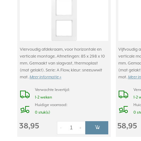
Viervoudig afdekraam, voor horizontale en
Vijfvoudig 
verticale montage. Afmetingen: 85 x 298 x 10
verticale m
mm. Gemaakt van slagvast, thermoplast
mm. Gemaak
(mat gelakt). Serie: A Flow, kleur: sneeuwwit
(mat gelakt)
mat.
mat.
Meer informatie »
Meer i
Verwachte levertijd:
Verw
1-2 weken
1-2 
Huidige voorraad:
Huid
0 stuk(s)
0 st
38,95
58,95
-
+