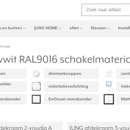
 en buiten)
JUNG HOME
eNet
Kleuren
Instal
it mat
wit RAL9016 schakelmateri
pen
dimmerknoppen
cent
elder
oriëntatieverlichting
trek
wandzender
EnOcean wandzender
Matt
dekraam 2-voudig A
JUNG afdekraam 3-vou