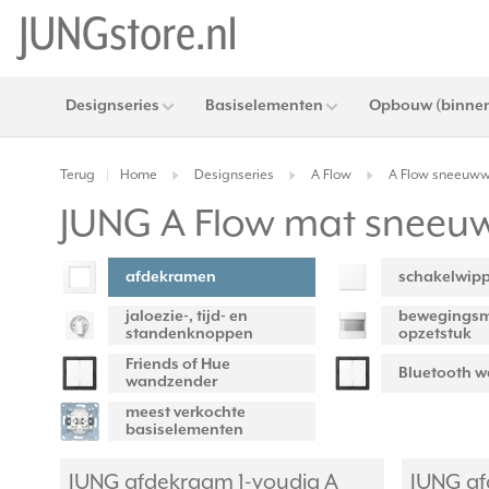
Designseries
Basiselementen
Opbouw (binnen
Terug
Home
Designseries
A Flow
A Flow sneeuww
|
JUNG A Flow mat sneeuw
afdekramen
schakelwip
jaloezie-, tijd- en
bewegingsm
standenknoppen
opzetstuk
Friends of Hue
Bluetooth 
wandzender
meest verkochte
basiselementen
JUNG afdekraam 1-voudig A
JUNG af