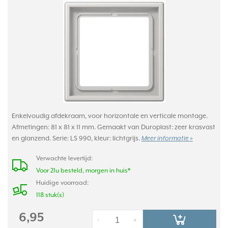
Enkelvoudig afdekraam, voor horizontale en verticale montage.
Afmetingen: 81 x 81 x 11 mm. Gemaakt van Duroplast: zeer krasvast
en glanzend. Serie: LS 990, kleur: lichtgrijs.
Meer informatie »
Verwachte levertijd:
Voor 21u besteld, morgen in huis*
Huidige voorraad:
118 stuk(s)
6,95
-
+