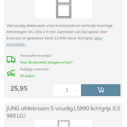
Viervoudig afdekraam, voor horizontale en verticale montage.
Afmetingen: 81 x 294 x 11 mm. Gemaakt van Duroplast: zeer
krasvast en glanzend. Serie: LS 990, kleur: lichtgrijs.
Meer
informatie »
Verwachte levertijd:
Voor 21u besteld, morgen in huis*
Huidige voorraad:
29 stuk(s)
25,95
-
+
JUNG afdekraam 5-voudig LS990 lichtgrijs (LS
985 LG)