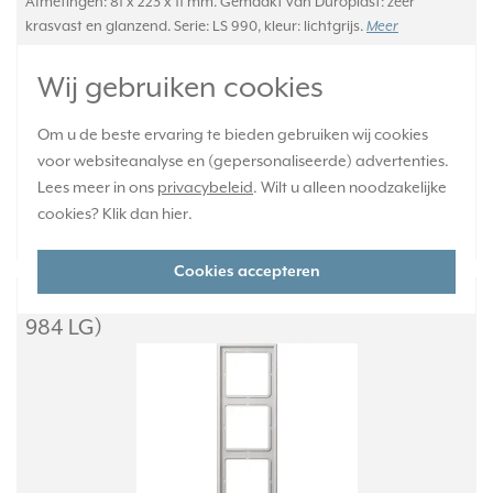
Afmetingen: 81 x 223 x 11 mm. Gemaakt van Duroplast: zeer
krasvast en glanzend. Serie: LS 990, kleur: lichtgrijs.
Meer
informatie »
Wij gebruiken cookies
Verwachte levertijd:
Voor 21u besteld, morgen in huis*
Om u de beste ervaring te bieden gebruiken wij cookies
Huidige voorraad:
voor websiteanalyse en (gepersonaliseerde) advertenties.
12 stuk(s)
Lees meer in ons
privacybeleid
. Wilt u alleen noodzakelijke
cookies? Klik dan
hier
.
17,95
-
+
Cookies accepteren
JUNG afdekraam 4-voudig LS990 lichtgrijs (LS
984 LG)