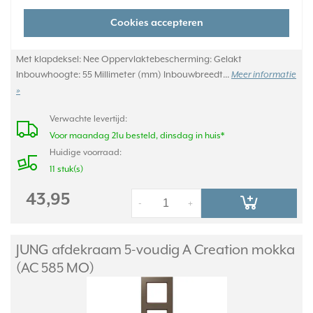
Cookies accepteren
Kleur: Overig Breedte: 84 Millimeter (mm) Halogeenvrij: Ja Hoogte:
297 Millimeter (mm) Diepte: 10 Millimeter (mm) Aantal eenheden: 4
Met klapdeksel: Nee Oppervlaktebescherming: Gelakt
Inbouwhoogte: 55 Millimeter (mm) Inbouwbreedt...
Meer informatie
»
Verwachte levertijd:
Voor maandag 21u besteld, dinsdag in huis*
Huidige voorraad:
11 stuk(s)
43,95
-
+
JUNG afdekraam 5-voudig A Creation mokka
(AC 585 MO)