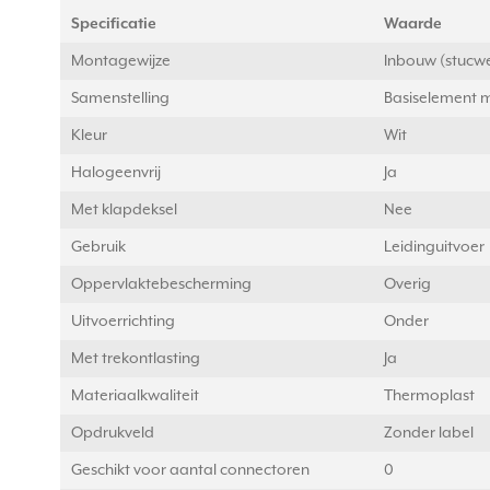
Specificatie
Waarde
Montagewijze
Inbouw (stucw
Samenstelling
Basiselement m
Kleur
Wit
Halogeenvrij
Ja
Met klapdeksel
Nee
Gebruik
Leidinguitvoer
Oppervlaktebescherming
Overig
Uitvoerrichting
Onder
Met trekontlasting
Ja
Materiaalkwaliteit
Thermoplast
Opdrukveld
Zonder label
Geschikt voor aantal connectoren
0