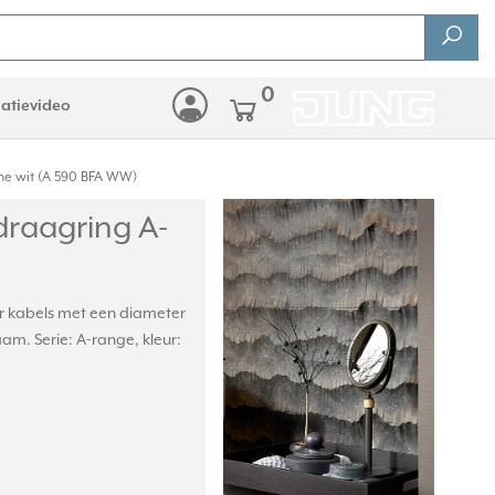
0
latievideo
ne wit (A 590 BFA WW)
draagring A-
or kabels met een diameter
m. Serie: A-range, kleur: