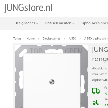
Designseries
Basiselementen
Opbouw (binnen
Terug
Home
Designseries
A 550
A 550 alpine wit
|
JUNG
rang
Afdekking 
van 8 mm.
alpine wit
Ve
1-
Hu
0 