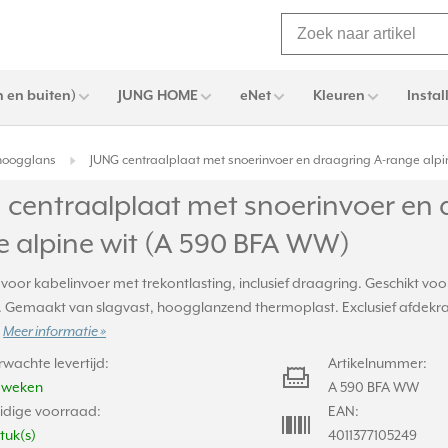
 en buiten)
JUNG HOME
eNet
Kleuren
Instal
 hoogglans
JUNG centraalplaat met snoerinvoer en draagring A-range alpi
 centraalplaat met snoerinvoer en 
e alpine wit (A 590 BFA WW)
voor kabelinvoer met trekontlasting, inclusief draagring. Geschikt vo
 Gemaakt van slagvast, hoogglanzend thermoplast. Exclusief afdekraa
.
Meer informatie »
rwachte levertijd:
Artikelnummer:
2 weken
A 590 BFA WW
idige voorraad:
EAN:
stuk(s)
4011377105249