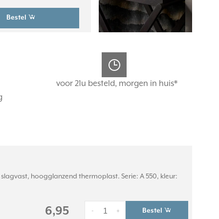
Bestel
voor 21u besteld, morgen in huis*
g
lagvast, hoogglanzend thermoplast. Serie: A 550, kleur:
6,95
Bestel
-
+