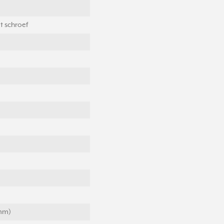
t schroef
(mm)