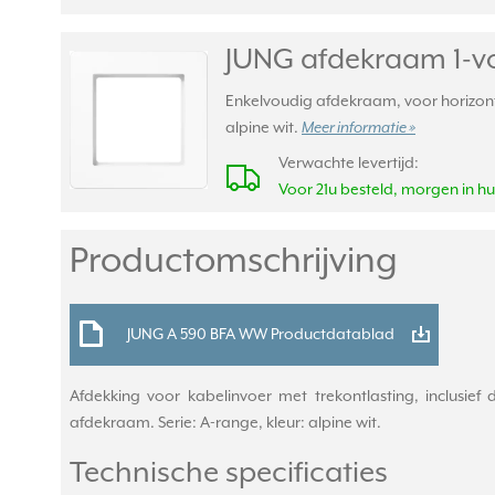
JUNG afdekraam 1-vo
Enkelvoudig afdekraam, voor horizont
alpine wit.
Meer informatie »
Verwachte levertijd:
Voor 21u besteld, morgen in hu
Productomschrijving
JUNG A 590 BFA WW Productdatablad
Afdekking voor kabelinvoer met trekontlasting, inclusi
afdekraam. Serie: A-range, kleur: alpine wit.
Technische specificaties