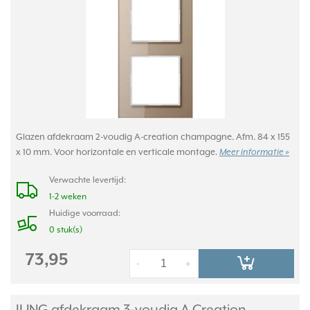
Glazen afdekraam 2-voudig A-creation champagne. Afm. 84 x 155
x 10 mm. Voor horizontale en verticale montage.
Meer informatie »
Verwachte levertijd:
1-2 weken
Huidige voorraad:
0 stuk(s)
73,95
-
+
JUNG afdekraam 3-voudig A Creation