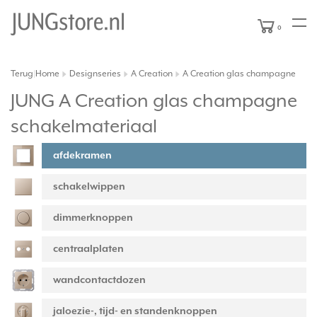
0
Terug
Home
Designseries
A Creation
A Creation glas champagne
|
JUNG A Creation glas champagne
schakelmateriaal
afdekramen
schakelwippen
dimmerknoppen
centraalplaten
wandcontactdozen
jaloezie-, tijd- en standenknoppen