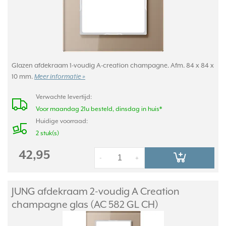
Glazen afdekraam 1-voudig A-creation champagne. Afm. 84 x 84 x
10 mm.
Meer informatie »
Verwachte levertijd:
Voor maandag 21u besteld, dinsdag in huis*
Huidige voorraad:
2 stuk(s)
42,95
-
+
JUNG afdekraam 2-voudig A Creation
champagne glas (AC 582 GL CH)