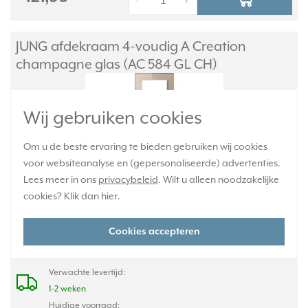
-
+
JUNG afdekraam 4-voudig A Creation
champagne glas (AC 584 GL CH)
Wij gebruiken cookies
Om u de beste ervaring te bieden gebruiken wij cookies
voor websiteanalyse en (gepersonaliseerde) advertenties.
Lees meer in ons
privacybeleid
. Wilt u alleen noodzakelijke
cookies? Klik dan
hier
.
Glazen afdekraam 4-voudig A-creation champagne. Afm. 84 x 297
Cookies accepteren
x 10 mm. Voor horizontale en verticale montage.
Meer informatie »
Verwachte levertijd:
1-2 weken
Huidige voorraad: