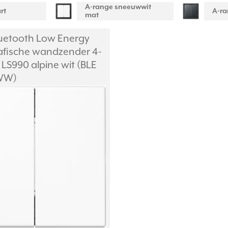
A-range sneeuwwit
rt
A-ra
mat
uetooth Low Energy
afische wandzender 4-
LS990 alpine wit (BLE
 WW)