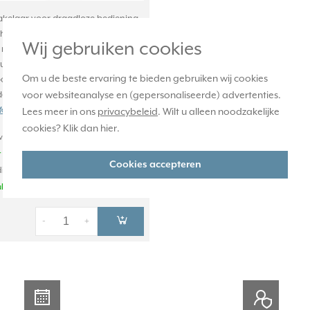
kelaar voor draadloze bediening
th Low Energy (BLE), 4-kanaals.
Wij gebruiken cookies
met o.a. Casambi, Häfele
ruba en meer. Gemaakt van
Om u de beste ervaring te bieden gebruiken wij cookies
oogglanzend thermoplast.
dekraam. Serie: LS 990, kleur:
voor websiteanalyse en (gepersonaliseerde) advertenties.
eer informatie »
Lees meer in ons
privacybeleid
. Wilt u alleen noodzakelijke
cookies? Klik dan
hier
.
achte levertijd:
 21u besteld, morgen in huis*
Cookies accepteren
ige voorraad:
uk(s)
-
+