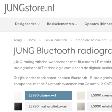
Designseries
Basiselementen
Opbouw (binnen
Terug
Home
Basiselementen
draadloze schakelaar
|
JUNG Bluetooth radiogr
JUNG radiografische wandzender met Bluetooth LE maakt int
radiografische IoT-technologie combineert de digitale bedie
Talrijke ander fabrikanten hebben Bluetooth LE radiograf
compatibel met de Bluetooth systemen van Casambi, XICATO Co
LS990 alpine wit
LS990 crem
LS990 mat grafietzwart
LS990 edelst