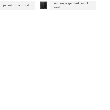
A-range grafietzwart
nge antraciet mat
mat