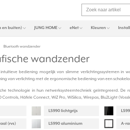
 en buiten)
JUNG HOME
eNet
Kleuren
Instal
Bluetooth wandzender
afische wandzender
uïtieve bediening mogelijk van slimme verlichtingssystemen in wo
ning van verlichting met de ergonomische bediening van een schakela
ische technologie in hun netwerksysteemtechniek geïntegreerd. De 
ntrols, Häfele Connect, WiZ Pro, WiSilica, Wirepas, Blu2Light (Voss
e
LS990 lichtgrijs
LS99
aal (rvs)
LS990 aluminium
A-ra