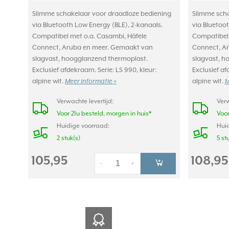
Slimme schakelaar voor draadloze bediening
Slimme scha
via Bluetooth Low Energy (BLE), 2-kanaals.
via Bluetoo
Compatibel met o.a. Casambi, Häfele
Compatibel 
Connect, Aruba en meer. Gemaakt van
Connect, A
slagvast, hoogglanzend thermoplast.
slagvast, h
Exclusief afdekraam. Serie: LS 990, kleur:
Exclusief af
alpine wit.
Meer informatie »
alpine wit.
M
Verwachte levertijd:
Verw
Voor 21u besteld, morgen in huis*
Voor
Huidige voorraad:
Huid
2 stuk(s)
5 st
105,95
108,95
-
+