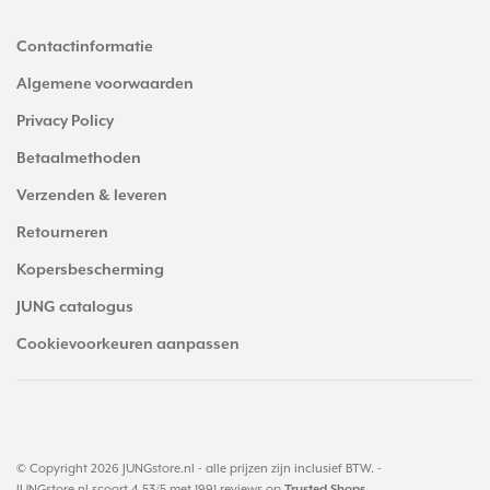
Contactinformatie
Algemene voorwaarden
Privacy Policy
Betaalmethoden
Verzenden & leveren
Retourneren
Kopersbescherming
JUNG catalogus
Cookievoorkeuren aanpassen
© Copyright 2026 JUNGstore.nl - alle prijzen zijn inclusief BTW. -
JUNGstore.nl
scoort
4.53
/
5
met
1991
reviews op
Trusted Shops