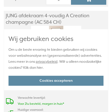
JUNG afdekraam 4-voudig A Creation
champagne (AC 584 CH)
Wij gebruiken cookies
Om u de beste ervaring te bieden gebruiken wij cookies
voor websiteanalyse en (gepersonaliseerde) advertenties.
Lees meer in ons
privacybeleid
. Wilt u alleen noodzakelijke
cookies? Klik dan
hier
.
Cookies accepteren
A-creation kunststof 4-voudig afdekraam champagne kleur. Afm.
84 x 297 x 10 mm. Duroplast, zeer krasvast.
Meer informatie »
Verwachte levertijd:
Voor 21u besteld, morgen in huis*
Huidige voorraad: