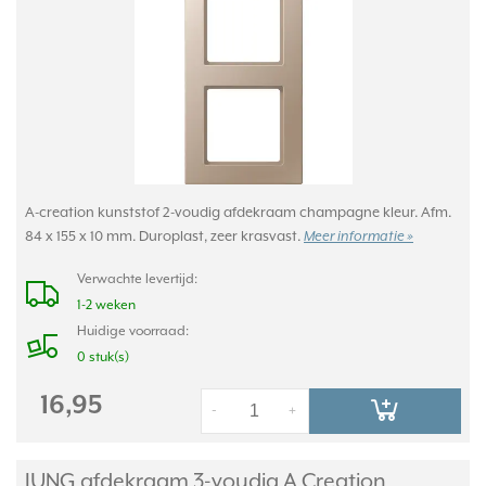
A-creation kunststof 2-voudig afdekraam champagne kleur. Afm.
84 x 155 x 10 mm. Duroplast, zeer krasvast.
Meer informatie »
Verwachte levertijd:
1-2 weken
Huidige voorraad:
0 stuk(s)
16,95
-
+
JUNG afdekraam 3-voudig A Creation