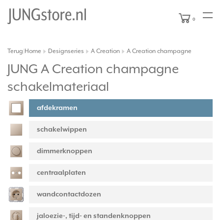
0
Terug
Home
Designseries
A Creation
A Creation champagne
|
JUNG A Creation champagne
schakelmateriaal
afdekramen
schakelwippen
dimmerknoppen
centraalplaten
wandcontactdozen
jaloezie-, tijd- en standenknoppen