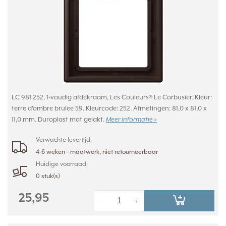
LC 981 252, 1-voudig afdekraam, Les Couleurs® Le Corbusier. Kleur:
terre d'ombre brulee 59. Kleurcode: 252. Afmetingen: 81,0 x 81,0 x
11,0 mm. Duroplast mat gelakt.
Meer informatie »
Verwachte levertijd:
4-6 weken - maatwerk, niet retourneerbaar
Huidige voorraad:
0 stuk(s)
25,95
-
+