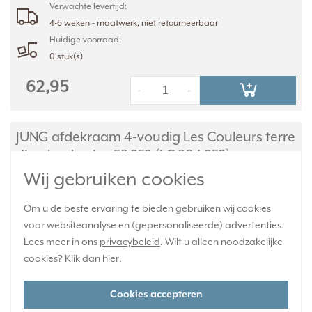
Verwachte levertijd:
4-6 weken - maatwerk, niet retourneerbaar
Huidige voorraad:
0 stuk(s)
62,95
-
+
JUNG afdekraam 4-voudig Les Couleurs terre
d'ombre brulee 59 252 (LC 984 252)
Wij gebruiken cookies
Om u de beste ervaring te bieden gebruiken wij cookies
voor websiteanalyse en (gepersonaliseerde) advertenties.
Lees meer in ons
privacybeleid
. Wilt u alleen noodzakelijke
cookies? Klik dan
hier
.
Cookies accepteren