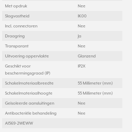
Met opdruk
Nee
Slagvastheid
IK00
Incl. connectoren
Nee
Draagring
Ja
Transparant
Nee
Uitvoering oppervlakte
Glanzend
Geschikt voor
IP2X
beschermingsgraad (IP)
Schakelmateriaalbreedte
55 Millimeter (mm)
Schakelmateriaalhoogte
55 Millimeter (mm)
Geïsoleerde aansluitingen
Nee
Antibacteriële behandeling
Nee
A1569-2WEWW