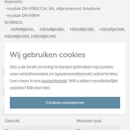
Assmann:
- module DN-93612 Cat. 6A, afgeschermd, Keystone
- module DN-93614
SCHRACK:
- HSPMRJ6G1A, HSEMRJ6GBA, HSEMRJ6GBS, HSEMRJ6GWA,
HSEMRJ6GWS, HSEMRJ6UWS
Technische specificaties
Wij gebruiken cookies
Specificatie
Waarde
Om u de beste ervaring te bieden gebruiken wij cookies
Montagewijze
Inbouw (stucwerk)
voor websiteanalyse en (gepersonaliseerde) advertenties.
Lees meer in ons
privacybeleid
. Wilt u alleen noodzakelijke
Samenstelling
Overig
cookies? Klik dan
hier
.
Kleur
Wit
Halogeenvrij
Ja
Cookies accepteren
Met klapdeksel
Nee
Gebruik
Modular-Jack