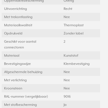
Oppervlaktebescherming
Overig
Uitvoerrichting
Recht
Met trekontlasting
Nee
Materiaalkwaliteit
Thermoplast
Opdrukveld
Zonder label
Geschikt voor aantal
2
connectoren
Materiaal
Kunststof
Bevestigingswijze
Klembevestiging
Afgeschermde behuizing
Nee
Met verlichting
Nee
Kroonsteen
Nee
RAL-nummer (vergelijkbaar)
9016
Met stofbescherming
Ja