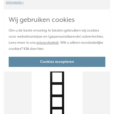
informatie »
Verwachte levertijd:
Wij gebruiken cookies
Voor maandag 21u besteld, dinsdag in huis*
Huidige voorraad:
Om u de beste ervaring te bieden gebruiken wij cookies
119 stuk(s)
voor websiteanalyse en (gepersonaliseerde) advertenties.
23,95
Lees meer in ons
privacybeleid
. Wilt u alleen noodzakelijke
-
+
cookies? Klik dan
hier
.
JUNG afdekraam 4-voudig LS990
Cookies accepteren
grafietzwart mat (LS 984 SWM)