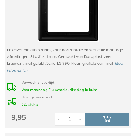
Enkelvoudig afdekraam, voor horizontale en verticale montage.
Afmetingen: 81 x 81 x 11 mm. Gemaakt van Duroplast: zeer
krasvast, mat gelakt. Serie: LS 990, kleur: grafietzwart mat.
Meer
informatie »
Verwachte levertijd:
Voor maandag 21u besteld, dinsdag in huis*
Huidige voorraad:
325 stuk(s)
9,95
-
+