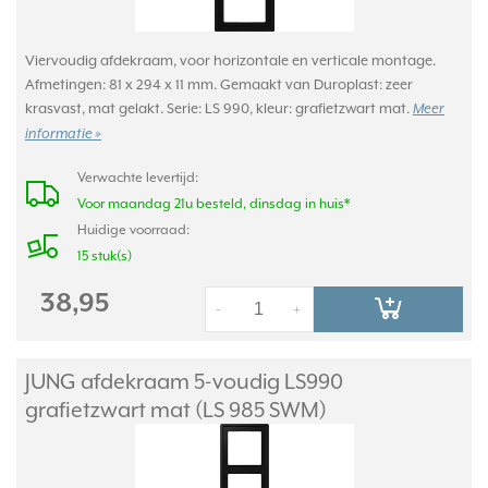
Viervoudig afdekraam, voor horizontale en verticale montage.
Afmetingen: 81 x 294 x 11 mm. Gemaakt van Duroplast: zeer
krasvast, mat gelakt. Serie: LS 990, kleur: grafietzwart mat.
Meer
informatie »
Verwachte levertijd:
Voor maandag 21u besteld, dinsdag in huis*
Huidige voorraad:
15 stuk(s)
38,95
-
+
JUNG afdekraam 5-voudig LS990
grafietzwart mat (LS 985 SWM)