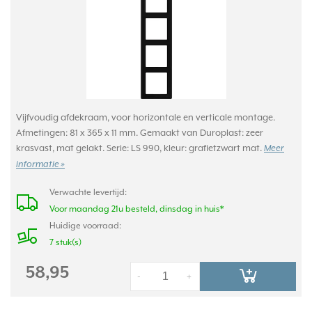
Vijfvoudig afdekraam, voor horizontale en verticale montage.
Afmetingen: 81 x 365 x 11 mm. Gemaakt van Duroplast: zeer
krasvast, mat gelakt. Serie: LS 990, kleur: grafietzwart mat.
Meer
informatie »
Verwachte levertijd:
Voor maandag 21u besteld, dinsdag in huis*
Huidige voorraad:
7 stuk(s)
58,95
-
+