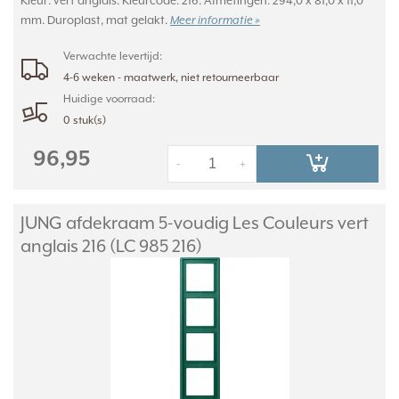
Kleur: vert anglais. Kleurcode: 216. Afmetingen: 294,0 x 81,0 x 11,0
mm. Duroplast, mat gelakt.
Meer informatie »
Verwachte levertijd:
4-6 weken - maatwerk, niet retourneerbaar
Huidige voorraad:
0 stuk(s)
96,95
-
+
JUNG afdekraam 5-voudig Les Couleurs vert
anglais 216 (LC 985 216)