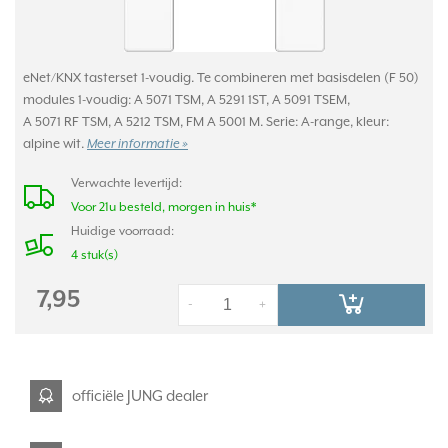
eNet/KNX tasterset 1-voudig. Te combineren met basisdelen (F 50)
modules 1-voudig: A 5071 TSM, A 5291 1ST, A 5091 TSEM,
A 5071 RF TSM, A 5212 TSM, FM A 5001 M. Serie: A-range, kleur:
alpine wit.
Meer informatie »
Verwachte levertijd:
Voor 21u besteld, morgen in huis*
Huidige voorraad:
4 stuk(s)
7,95
-
+
officiële JUNG dealer