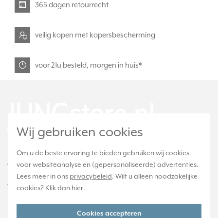
365 dagen retourrecht
veilig kopen met kopersbescherming
voor 21u besteld, morgen in huis*
Wij gebruiken cookies
Om u de beste ervaring te bieden gebruiken wij cookies
JUNGstore.nl is onderdeel van e-Stores
voor websiteanalyse en (gepersonaliseerde) advertenties.
International B.V. en geen webwinkel of
Lees meer in ons
privacybeleid
. Wilt u alleen noodzakelijke
onderdeel van Albrecht JUNG GMBH & CO. KG.
cookies? Klik dan
hier
.
Telefoon:
088 28 29 370
Cookies accepteren