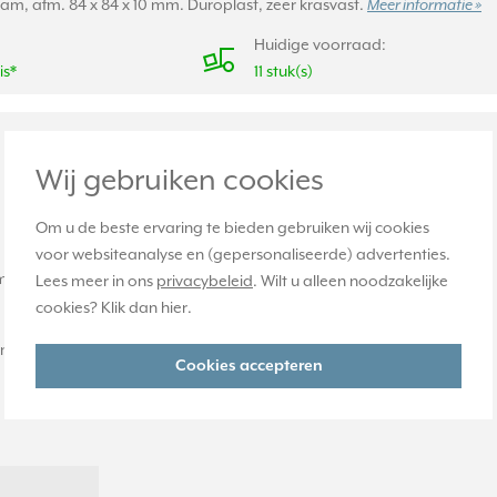
aam, afm. 84 x 84 x 10 mm. Duroplast, zeer krasvast.
Meer informatie »
Huidige voorraad:
is*
11 stuk(s)
Wij gebruiken cookies
Om u de beste ervaring te bieden gebruiken wij cookies
voor websiteanalyse en (gepersonaliseerde) advertenties.
et randaarde (1520 N EINS). Gemaakt van slagvast, hoogglanzend t
Lees meer in ons
privacybeleid
. Wilt u alleen noodzakelijke
cookies? Klik dan
hier
.
am niet inbegrepen!
Cookies accepteren