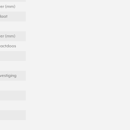
eter (mm)
laat
eter (mm)
actdoos
vestiging