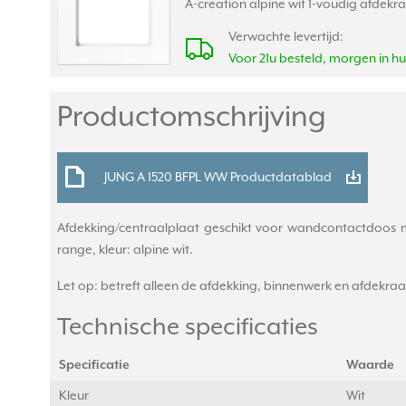
A-creation alpine wit 1-voudig afdekr
Verwachte levertijd:
Voor 21u besteld, morgen in hu
Productomschrijving
JUNG A 1520 BFPL WW Productdatablad
Afdekking/centraalplaat geschikt voor wandcontactdoos m
range, kleur: alpine wit.
Let op: betreft alleen de afdekking, binnenwerk en afdekra
Technische specificaties
Specificatie
Waarde
Kleur
Wit