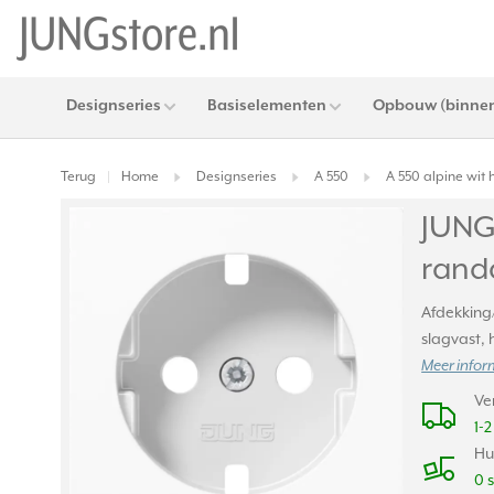
Designseries
Basiselementen
Opbouw (binnen
Terug
Home
Designseries
A 550
A 550 alpine wit
|
JUNG
rand
Afdekking
slagvast, 
Meer infor
Ve
1-
Hu
0 