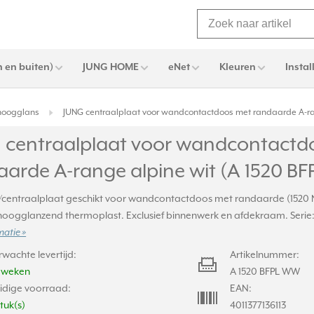
 en buiten)
JUNG HOME
eNet
Kleuren
Instal
 hoogglans
JUNG centraalplaat voor wandcontactdoos met randaarde A-ra
 centraalplaat voor wandcontactd
aarde A-range alpine wit (A 1520 B
/centraalplaat geschikt voor wandcontactdoos met randaarde (1520 
hoogglanzend thermoplast. Exclusief binnenwerk en afdekraam. Serie: A
matie »
rwachte levertijd:
Artikelnummer:
2 weken
A 1520 BFPL WW
idige voorraad:
EAN:
stuk(s)
4011377136113