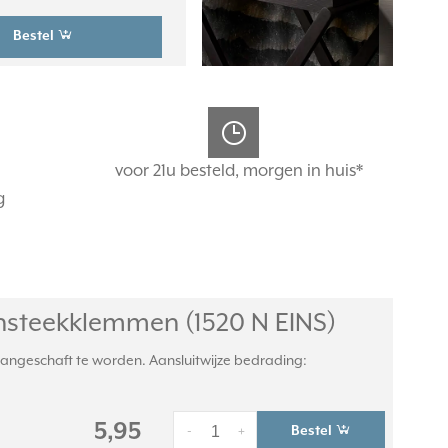
Bestel
voor 21u besteld, morgen in huis*
g
steekklemmen (1520 N EINS)
 aangeschaft te worden. Aansluitwijze bedrading:
5,95
Bestel
-
+