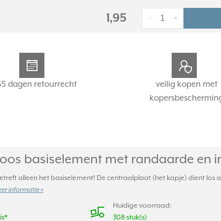
1,95
-
+
65 dagen retourrecht
veilig kopen met
kopersbeschermin
os basiselement met randaarde en in
treft alleen het basiselement! De centraalplaat (het kapje) dient los
er informatie »
Huidige voorraad:
is*
308 stuk(s)