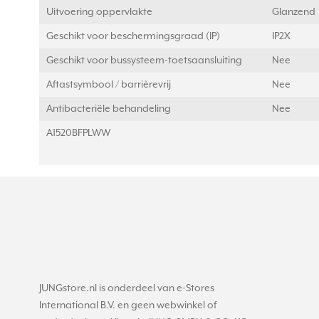
Uitvoering oppervlakte
Glanzend
Geschikt voor beschermingsgraad (IP)
IP2X
Geschikt voor bussysteem-toetsaansluiting
Nee
Aftastsymbool / barrièrevrij
Nee
Antibacteriële behandeling
Nee
A1520BFPLWW
JUNGstore.nl is onderdeel van e-Stores
International B.V. en geen webwinkel of