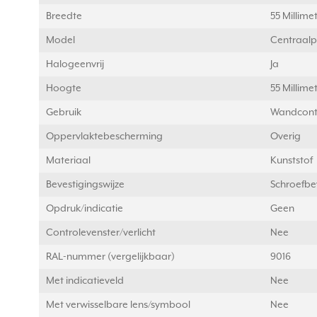
Breedte
55 Millim
Model
Centraalp
Halogeenvrij
Ja
Hoogte
55 Millim
Gebruik
Wandcont
Oppervlaktebescherming
Overig
Materiaal
Kunststof
Bevestigingswijze
Schroefbe
Opdruk/indicatie
Geen
Controlevenster/verlicht
Nee
RAL-nummer (vergelijkbaar)
9016
Met indicatieveld
Nee
Met verwisselbare lens/symbool
Nee