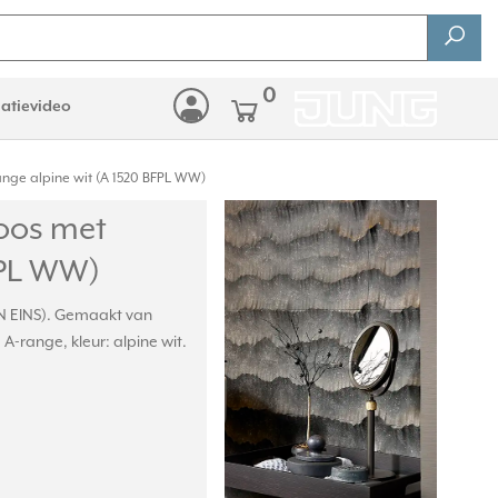
0
latievideo
nge alpine wit (A 1520 BFPL WW)
oos met
FPL WW)
N EINS). Gemaakt van
-range, kleur: alpine wit.