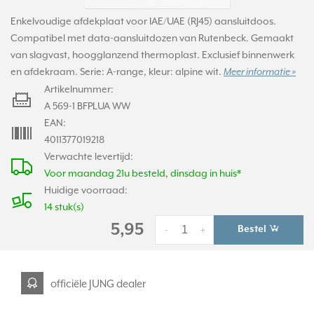
Enkelvoudige afdekplaat voor IAE/UAE (RJ45) aansluitdoos.
Compatibel met data-aansluitdozen van Rutenbeck. Gemaakt
van slagvast, hoogglanzend thermoplast. Exclusief binnenwerk
en afdekraam. Serie: A-range, kleur: alpine wit.
Meer informatie »
Artikelnummer:
A 569-1 BFPLUA WW
EAN:
4011377019218
Verwachte levertijd:
Voor maandag 21u besteld, dinsdag in huis*
Huidige voorraad:
14 stuk(s)
5,95
Bestel
-
+
officiële JUNG dealer