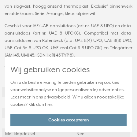
van slagvast, hoogglanzend thermoplast. Exclusief binnenwerk
en afdekraam. Serie: A-range, kleur: alpine wit.
Geschikt voor IAE/UAE-aansluitdoos (art.nr. UAE 8 UPO) en data-
aansluitdoos (art.nr. UAE 8 UPOK6). Compatibel met data-
aansluitdozen van Rutenbeck (o.a. UAE 8(4) UPO, UAE 8(8) UPO,
UAE-Cat.5e-8 UPO OK, UAE-real.Cat.6-8 UPO OK) en Telegärtner
(AMJ 45, UMJ 45, ISDN 1 x RJ 45 TYP 8).
Technische specificaties
Wij gebruiken cookies
Specificatie
Waarde
Om u de beste ervaring te bieden gebruiken wij cookies
voor websiteanalyse en (gepersonaliseerde) advertenties.
Montagewijze
Inbouw (stucwerk)
Lees meer in ons
privacybeleid
. Wilt u alleen noodzakelijke
Samenstelling
Overig
cookies? Klik dan
hier
.
Kleur
Wit
Cookies accepteren
Halogeenvrij
Ja
Met klapdeksel
Nee