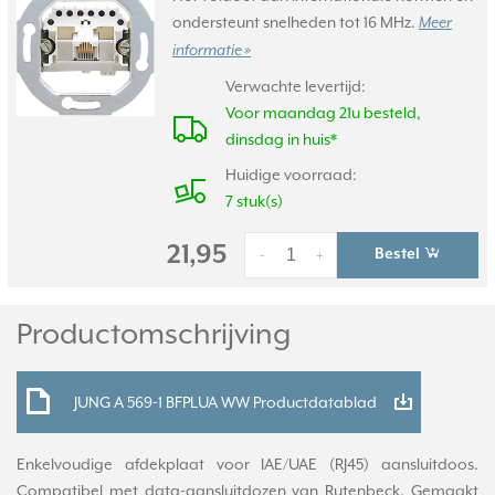
ondersteunt snelheden tot 16 MHz.
Meer
informatie »
Verwachte levertijd:
Voor maandag 21u besteld,
dinsdag in huis*
Huidige voorraad:
7 stuk(s)
21,95
Bestel
-
+
Productomschrijving
JUNG A 569-1 BFPLUA WW Productdatablad
Enkelvoudige afdekplaat voor IAE/UAE (RJ45) aansluitdoos.
Compatibel met data-aansluitdozen van Rutenbeck. Gemaakt