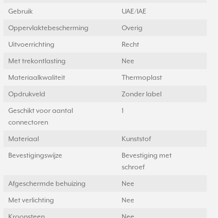
Gebruik
UAE/IAE
Oppervlaktebescherming
Overig
Uitvoerrichting
Recht
Met trekontlasting
Nee
Materiaalkwaliteit
Thermoplast
Opdrukveld
Zonder label
Geschikt voor aantal
1
connectoren
Materiaal
Kunststof
Bevestigingswijze
Bevestiging met
schroef
Afgeschermde behuizing
Nee
Met verlichting
Nee
Kroonsteen
Nee