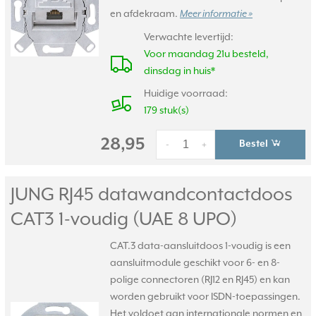
en afdekraam.
Meer informatie »
Verwachte levertijd:
Voor maandag 21u besteld,
dinsdag in huis*
Huidige voorraad:
179 stuk(s)
28,95
Bestel
-
+
JUNG RJ45 datawandcontactdoos
CAT3 1-voudig (UAE 8 UPO)
CAT.3 data-aansluitdoos 1-voudig is een
aansluitmodule geschikt voor 6- en 8-
polige connectoren (RJ12 en RJ45) en kan
worden gebruikt voor ISDN-toepassingen.
Het voldoet aan internationale normen en