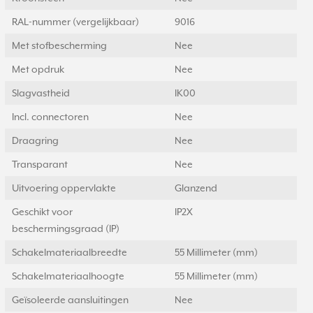
RAL-nummer (vergelijkbaar)
9016
Met stofbescherming
Nee
Met opdruk
Nee
Slagvastheid
IK00
Incl. connectoren
Nee
Draagring
Nee
Transparant
Nee
Uitvoering oppervlakte
Glanzend
Geschikt voor
IP2X
beschermingsgraad (IP)
Schakelmateriaalbreedte
55 Millimeter (mm)
Schakelmateriaalhoogte
55 Millimeter (mm)
Geïsoleerde aansluitingen
Nee