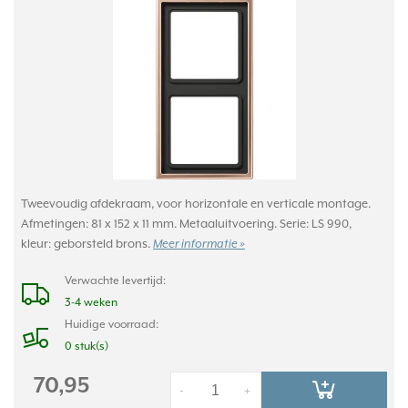
Tweevoudig afdekraam, voor horizontale en verticale montage.
Afmetingen: 81 x 152 x 11 mm. Metaaluitvoering. Serie: LS 990,
kleur: geborsteld brons.
Meer informatie »
Verwachte levertijd:
3-4 weken
Huidige voorraad:
0 stuk(s)
70,95
-
+