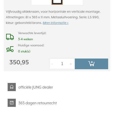
Vijfvoudig afdekraam, voor horizontale en verticale montage.
Afmetingen: 81 x 365 x 11 mm. Metaaluitvoering. Serie: LS 990,
kleur: geborsteld brons.
Meer informatie »
Verwachte levertijd:
3-4 weken
Huidige voorraad:
0 stuk(s)
350,95
-
+
officiële JUNG dealer
365 dagen retourrecht