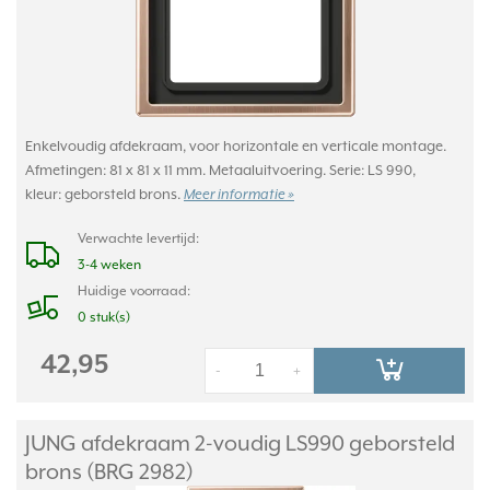
Enkelvoudig afdekraam, voor horizontale en verticale montage.
Afmetingen: 81 x 81 x 11 mm. Metaaluitvoering. Serie: LS 990,
kleur: geborsteld brons.
Meer informatie »
Verwachte levertijd:
3-4 weken
Huidige voorraad:
0 stuk(s)
42,95
-
+
JUNG afdekraam 2-voudig LS990 geborsteld
brons (BRG 2982)