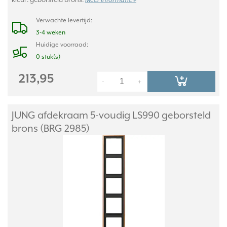
Meer informatie »
Verwachte levertijd:
3-4 weken
Huidige voorraad:
0 stuk(s)
213,95
-
+
JUNG afdekraam 5-voudig LS990 geborsteld
brons (BRG 2985)