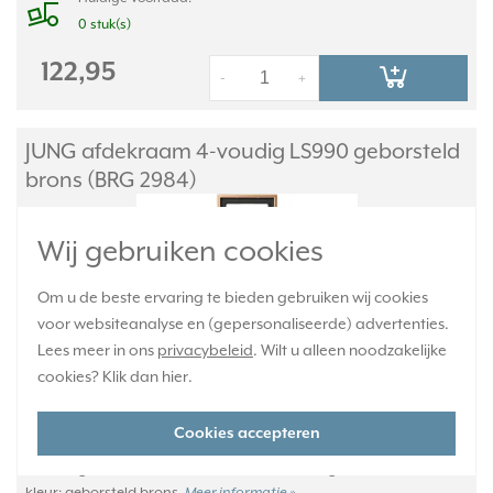
0 stuk(s)
122,95
-
+
JUNG afdekraam 4-voudig LS990 geborsteld
brons (BRG 2984)
Wij gebruiken cookies
Om u de beste ervaring te bieden gebruiken wij cookies
voor websiteanalyse en (gepersonaliseerde) advertenties.
Lees meer in ons
privacybeleid
. Wilt u alleen noodzakelijke
cookies? Klik dan
hier
.
Cookies accepteren
Viervoudig afdekraam, voor horizontale en verticale montage.
Afmetingen: 81 x 294 x 11 mm. Metaaluitvoering. Serie: LS 990,
kleur: geborsteld brons.