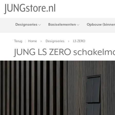
Designseries
Basiselementen
Opbouw (binnen
Terug
Home
Designseries
LS ZERO
|
JUNG LS ZERO schakelma