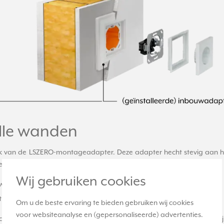
lle wanden
k van de LSZERO-montageadapter. Deze adapter hecht stevig aan 
voudiger. U kiest uit twee varianten:
Wij gebruiken cookies
 wand, voor een maximaal strak resultaat
wat de overgang met stucwerk of behang beschermt
Om u de beste ervaring te bieden gebruiken wij cookies
voor websiteanalyse en (gepersonaliseerde) advertenties.
tage op behang of wandbekleding. Het afdekraam overlapt hierbi