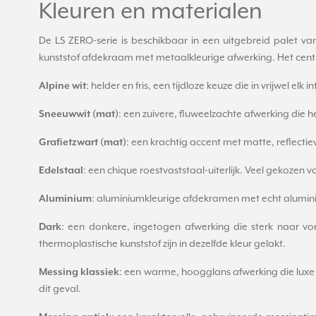
Kleuren en materialen
De LS ZERO-serie is beschikbaar in een uitgebreid palet v
kunststof afdekraam met metaalkleurige afwerking. Het centr
Alpine wit
: helder en fris, een tijdloze keuze die in vrijwel elk i
Sneeuwwit (mat)
: een zuivere, fluweelzachte afwerking die 
Grafietzwart (mat)
: een krachtig accent met matte, reflectie
Edelstaal
: een chique roestvaststaal-uiterlijk. Veel gekoze
Aluminium
: aluminiumkleurige afdekramen met echt aluminium
Dark
: een donkere, ingetogen afwerking die sterk naar v
thermoplastische kunststof zijn in dezelfde kleur gelakt.
Messing klassiek
: een warme, hoogglans afwerking die luxe 
dit geval.