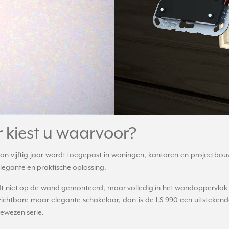
 kiest u waarvoor?
 dan vijftig jaar wordt toegepast in woningen, kantoren en projectbo
elegante en praktische oplossing.
dt niet óp de wand gemonteerd, maar volledig ín het wandoppervlak g
chtbare maar elegante schakelaar, dan is de LS 990 een uitstekende
gewezen serie.