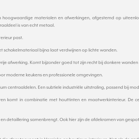
an hoogwaardige materialen en afwerkingen, afgestemd op uiteenlop
aaldeel is van echt metaal.
nterieur past.
het schakelmateriaal bijna laat verdwijnen op lichte wanden.
vrije afwerking. Komt bijzonder goed tot zijn recht bij donkere wanden 
n voor moderne keukens en professionele omgevingen.
 centraaldelen. Een subtiele industriële uitstraling, passend bij mod
oren komt in combinatie met houttinten en maatwerkinterieur. De c
en detaillering samenbrengt. Ook hier zijn de afdekramen van gespot