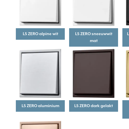
LS ZERO alpine wit
LS ZERO sneeuwwit
L
mat
LS ZERO aluminium
LS ZERO dark gelakt