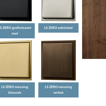
S ZERO grafietzwart
LS ZERO edelstaal
mat
LS ZERO messing
LS ZERO messing
klassiek
antiek