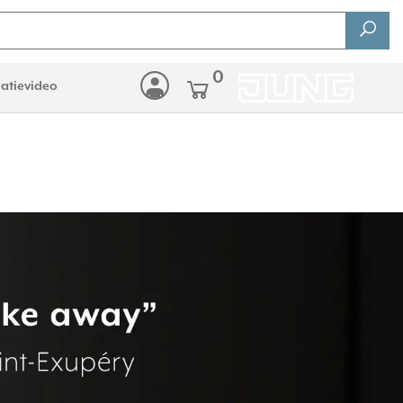
0
latievideo