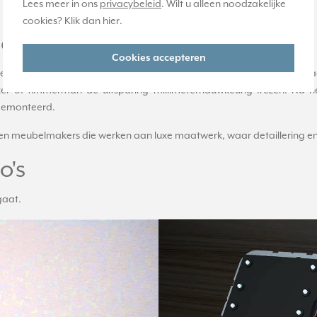
Lees meer in ons
privacybeleid
. Wilt u alleen noodzakelijke
cookies? Klik dan
hier
.
rieurelementen
Cookies accepteren
nterieurpanelen kan de LS ZERO-serie doorgaans zonder montag
r of timmerman de uitsparing millimeternauwkeurig frezen. Na h
 gemonteerd.
n en meubelmakers die werken aan luxe maatwerk, waar detaillering en 
o's
gaat.