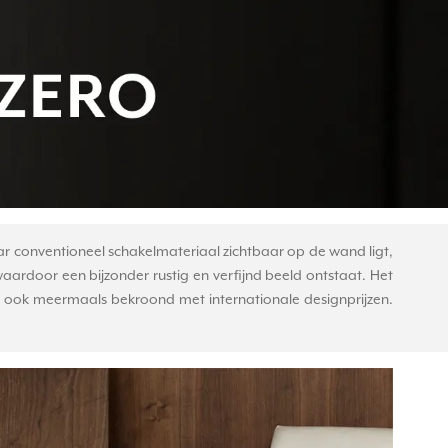
ar conventioneel schakelmateriaal zichtbaar op de wand ligt,
rdoor een bijzonder rustig en verfijnd beeld ontstaat. Het
an ook meermaals bekroond met internationale designprijzen.