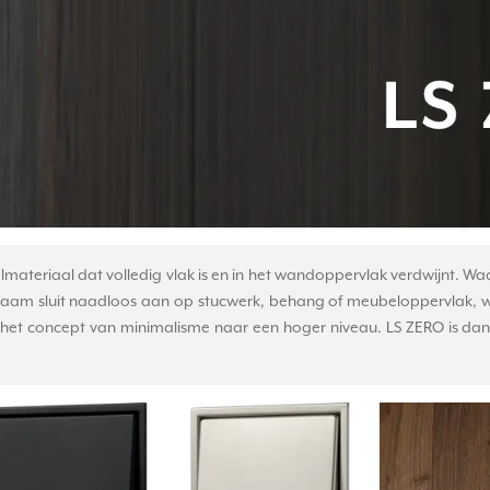
materiaal dat volledig vlak is en in het wandoppervlak verdwijnt. Wa
raam sluit naadloos aan op stucwerk, behang of meubeloppervlak, waa
lt het concept van minimalisme naar een hoger niveau. LS ZERO is d