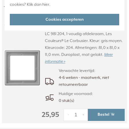
JUNG afdekraam 1-voudig Les
cookies? Klik dan
hier
.
Couleurs gris moyen 204 (LC 981
Cookies accepteren
204)
LC 981 204, 1-voudig afdekraam, Les
Couleurs® Le Corbusier. Kleur: gris moyen.
Kleurcode: 204. Afmetingen: 81,0 x 81,0 x
11,0 mm. Duroplast, mat gelakt.
Meer
informatie »
Verwachte levertijd:
4-6 weken - maatwerk, niet
retourneerbaar
Huidige voorraad:
0 stuk(s)
25,95
Bestel
-
+