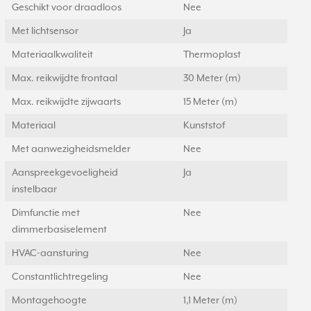
Geschikt voor draadloos
Nee
Met lichtsensor
Ja
Materiaalkwaliteit
Thermoplast
Max. reikwijdte frontaal
30 Meter (m)
Max. reikwijdte zijwaarts
15 Meter (m)
Materiaal
Kunststof
Met aanwezigheidsmelder
Nee
Aanspreekgevoeligheid
Ja
instelbaar
Dimfunctie met
Nee
dimmerbasiselement
HVAC-aansturing
Nee
Constantlichtregeling
Nee
Montagehoogte
1,1 Meter (m)