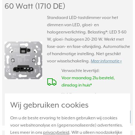
60 Watt (1710 DE)
Standaard LED-tastdimmer voor het
dimmen van LED, gloei- en
halogeenverlichting. Belasting*: LED 3-60
W, gloei-/halogeen 20-210 W. Werkt met
fase-aan- en fase-afsnijding. Automatische
of handmatige instelling. Niet geschikt
voor wisselschakeling.
Meer informatie »
Verwachte levertijd:
Voor maandag 21u besteld,
dinsdag in huis*
Huidige voorraad:
127 stuk(s)
Wij gebruiken cookies
89,95
Bestel
-
+
Om u de beste ervaring te bieden gebruiken wij cookies
voor websiteanalyse en (gepersonaliseerde) advertenties.
Lees meer in ons
privacybeleid
. Wilt u alleen noodzakelijke