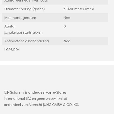
Aantal eenheden verticaal
1
Diameter boring (gaten)
56 Millimeter (mm)
Met montageraam
Nee
Aantal
0
schakelaarinzetstukken
Antibacteriële behandeling
Nee
LC981204
JUNGstore.nl is onderdeel van e-Stores
International B.V. en geen webwinkel of
onderdeel van Albrecht JUNG GMBH & CO. KG.