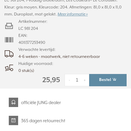
LC 981 204, 1-voudig afdekraam, Les Couleurs® Le Corbusier.
Kleur: gris moyen. Kleurcode: 204. Afmetingen: 81,0 x 81,0 x 11,0
mm. Duroplast, mat gelakt.
Meer informatie »
Artikelnummer:
LC 981 204
EAN:
4011377253490
Verwachte levertijd:
4-6 weken - maatwerk, niet retourneerbaar
Huidige voorraad:
0 stuk(s)
25,95
Bestel
-
+
officiële JUNG dealer
365 dagen retourrecht