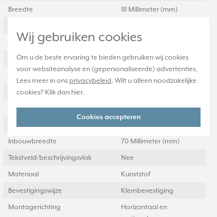
Breedte
81 Millimeter (mm)
Halogeenvrij
Ja
Wij gebruiken cookies
Hoogte
81 Millimeter (mm)
Om u de beste ervaring te bieden gebruiken wij cookies
Diepte
11 Millimeter (mm)
voor websiteanalyse en (gepersonaliseerde) advertenties.
Aantal eenheden
1
Lees meer in ons
privacybeleid
. Wilt u alleen noodzakelijke
Met klapdeksel
Nee
cookies? Klik dan
hier
.
Oppervlaktebescherming
Gelakt
Cookies accepteren
Inbouwhoogte
70 Millimeter (mm)
Inbouwbreedte
70 Millimeter (mm)
Tekstveld/beschrijvingsvlak
Nee
Materiaal
Kunststof
Bevestigingswijze
Klembevestiging
Montagerichting
Horizontaal en