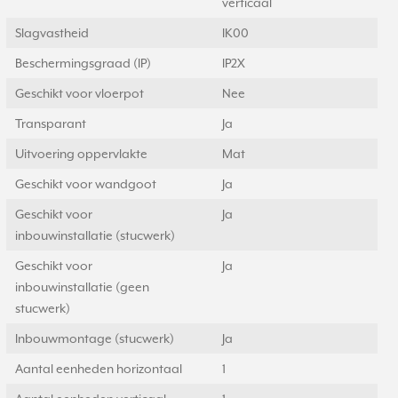
verticaal
Slagvastheid
IK00
Beschermingsgraad (IP)
IP2X
Geschikt voor vloerpot
Nee
Transparant
Ja
Uitvoering oppervlakte
Mat
Geschikt voor wandgoot
Ja
Geschikt voor
Ja
inbouwinstallatie (stucwerk)
Geschikt voor
Ja
inbouwinstallatie (geen
stucwerk)
Inbouwmontage (stucwerk)
Ja
Aantal eenheden horizontaal
1