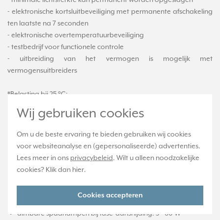
- minimale lichtsterkte kan permanent worden opgeslagen
- elektronische kortsluitbeveiliging met permanente afschakeling
ten laatste na 7 seconden
- elektronische overtemperatuurbeveiliging
- testbedrijf voor functionele controle
- uitbreiding van het vermogen is mogelijk met
vermogensuitbreiders
*Belasting bij 25 °C:
Wij gebruiken cookies
gloeilampen: 20 - 210 W
HV-halogeenlampen: 20 - 210 W
Om u de beste ervaring te bieden gebruiken wij cookies
elektronische trafo’s: 20 - 210 W
voor websiteanalyse en (gepersonaliseerde) advertenties.
elektronische trafo’s met LV-LED: 20 - 60 W
Lees meer in ons
privacybeleid
. Wilt u alleen noodzakelijke
cookies? Klik dan
hier
.
inductieve trafo’s: 20 - 210 VA
inductieve trafo’s met LV-LED: 20 - 60 VA
Cookies accepteren
dimbare HV-LED-lampen bij fase-aansnijding: 3 - 60 W
dimbare spaarlampen bij fase-aansnijding: 3 - 60 W