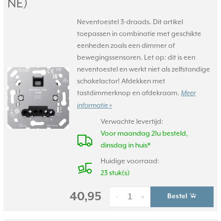
NE)
Neventoestel 3-draads. Dit artikel
toepassen in combinatie met geschikte
eenheden zoals een dimmer of
bewegingssensoren. Let op: dit is een
neventoestel en werkt niet als zelfstandige
schakelactor! Afdekken met
tastdimmerknop en afdekraam.
Meer
informatie »
Verwachte levertijd:
Voor maandag 21u besteld,
dinsdag in huis*
Huidige voorraad:
23 stuk(s)
40,95
Bestel
-
+