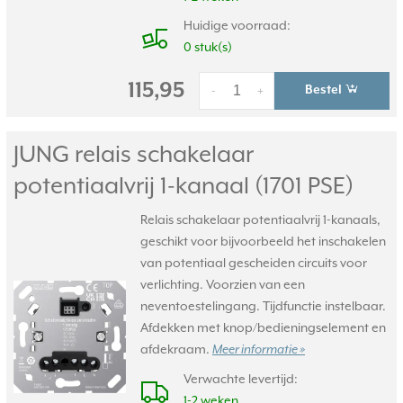
Huidige voorraad:
0 stuk(s)
115,95
Bestel
-
+
JUNG relais schakelaar
potentiaalvrij 1-kanaal (1701 PSE)
Relais schakelaar potentiaalvrij 1-kanaals,
geschikt voor bijvoorbeeld het inschakelen
van potentiaal gescheiden circuits voor
verlichting. Voorzien van een
neventoestelingang. Tijdfunctie instelbaar.
Afdekken met knop/bedieningselement en
afdekraam.
Meer informatie »
Verwachte levertijd:
1-2 weken