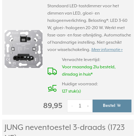
Standaard LED-tastdimmer voor het
dimmen van LED, gloei- en
halogeenverlichting. Belasting*: LED 3-60
W, gloei-/halogeen 20-210 W. Werkt met
fase-aan- en fase-afsnijding. Automatische
of handmatige instelling. Niet geschikt
voor wisselschakeling.
Meer informatie »
Verwachte levertijd:
Voor maandag 21u besteld,
dinsdag in huis*
Huidige voorraad:
127 stuk(s)
89,95
Bestel
-
+
JUNG neventoestel 3-draads (1723