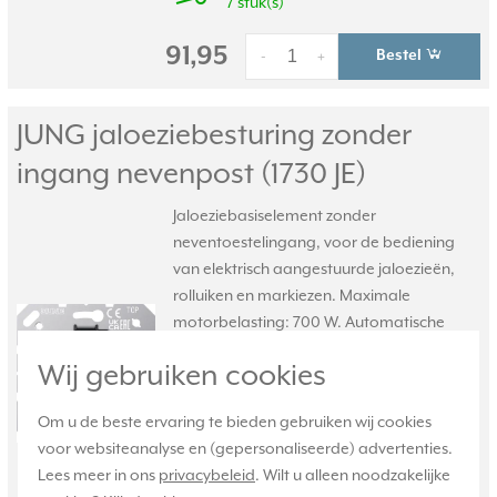
7 stuk(s)
91,95
Bestel
-
+
JUNG jaloeziebesturing zonder
ingang nevenpost (1730 JE)
Jaloeziebasiselement zonder
neventoestelingang, voor de bediening
van elektrisch aangestuurde jaloezieën,
rolluiken en markiezen. Maximale
motorbelasting: 700 W. Automatische
tijdbesturing en extra functies via
Wij gebruiken cookies
afdekking. Afdekken met knop en
afdekraam.
Meer informatie »
Om u de beste ervaring te bieden gebruiken wij cookies
Verwachte levertijd:
voor websiteanalyse en (gepersonaliseerde) advertenties.
1-2 weken
Lees meer in ons
privacybeleid
. Wilt u alleen noodzakelijke