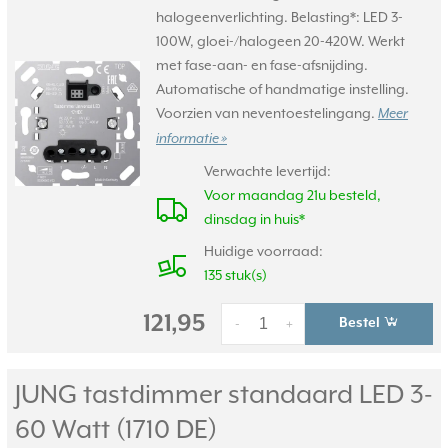
halogeenverlichting. Belasting*: LED 3-
100W, gloei-/halogeen 20-420W. Werkt
met fase-aan- en fase-afsnijding.
Automatische of handmatige instelling.
Voorzien van neventoestelingang.
Meer
informatie »
Verwachte levertijd:
Voor maandag 21u besteld,
dinsdag in huis*
Huidige voorraad:
135 stuk(s)
121,95
Bestel
-
+
JUNG tastdimmer standaard LED 3-
60 Watt (1710 DE)