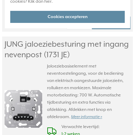
Huidige voorraad:
cookies? Klik dan
hier
.
0 stuk(s)
Cookies accepteren
84,95
Bestel
-
+
JUNG jaloeziebesturing met ingang
nevenpost (1731 JE)
Jaloeziebasiselement met
neventoestelingang, voor de bediening
van elektrisch aangestuurde jaloezieën,
rolluiken en markiezen. Maximale
motorbelasting: 700 W. Automatische
tijdbesturing en extra functies via
afdekking. Afdekken met knop en
afdekraam.
Meer informatie »
Verwachte levertijd:
1-2 weken