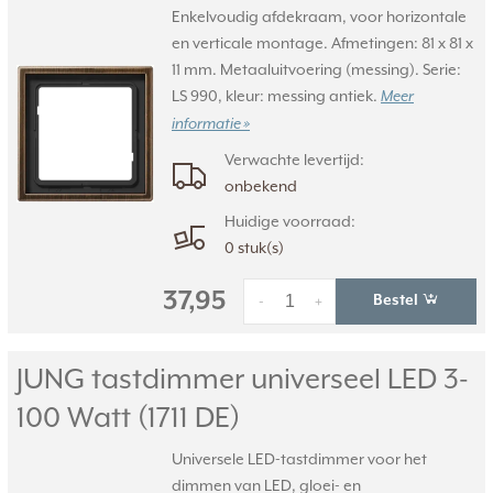
Enkelvoudig afdekraam, voor horizontale
en verticale montage. Afmetingen: 81 x 81 x
11 mm. Metaaluitvoering (messing). Serie:
LS 990, kleur: messing antiek.
Meer
informatie »
Verwachte levertijd:
onbekend
Huidige voorraad:
0 stuk(s)
37,95
Bestel
-
+
JUNG tastdimmer universeel LED 3-
100 Watt (1711 DE)
Universele LED-tastdimmer voor het
dimmen van LED, gloei- en