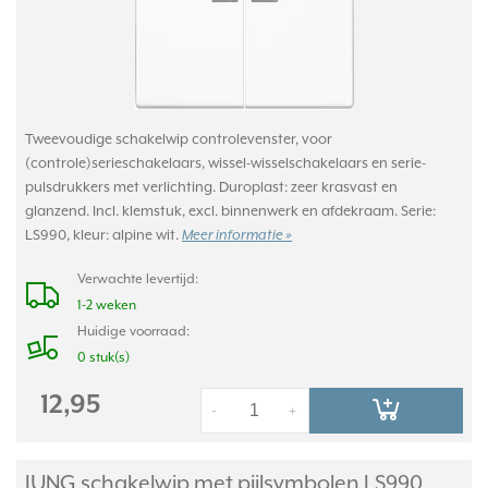
Tweevoudige schakelwip controlevenster, voor
(controle)serieschakelaars, wissel-wisselschakelaars en serie-
pulsdrukkers met verlichting. Duroplast: zeer krasvast en
glanzend. Incl. klemstuk, excl. binnenwerk en afdekraam. Serie:
LS990, kleur: alpine wit.
Meer informatie »
Verwachte levertijd:
1-2 weken
Huidige voorraad:
0 stuk(s)
12,95
-
+
JUNG schakelwip met pijlsymbolen LS990