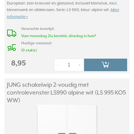
Duroplast: zeer krasvast en glanzend. Inclusief klemstuk, excl.
binnenwerk en afdekraam. Serie: LS 990, kleur: alpine wit.
Meer
informatie »
Verwachte levertijd:
Voor maandag 21u besteld, dinsdag in huis*
Huidige voorraad:
10 stuk(s)
8,95
-
+
JUNG schakelwip 2-voudig met
controlevenster LS990 alpine wit (LS 995 KO5
WW)