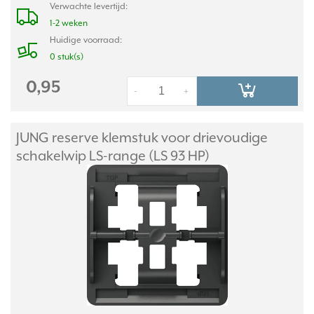
Verwachte levertijd:
1-2 weken
Huidige voorraad:
0 stuk(s)
0,95
-
+
JUNG reserve klemstuk voor drievoudige
schakelwip LS-range (LS 93 HP)