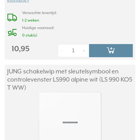
informatie »
Verwachte levertijd:
1-2 weken
Huidige voorraad:
0 stuk(s)
10,95
-
+
JUNG schakelwip met sleutelsymbool en
controlevenster LS990 alpine wit (LS 990 KO5
T WW)