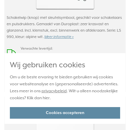
Schakelwip (knop) met sleutelsymbool, geschikt voor schakelaars
en pulsdrukkers. Gemaakt van Duroplast: zeer krasvast en
glanzend. Incl. klemstuk, excl. binnenwerk en afdekraam. Serie: LS
990, kleur: alpine wit.
Meer informatie »
Verwachte levertijd:
Voor maandag 21u besteld, dinsdag in huis*
Wij gebruiken cookies
Huidige voorraad:
3 stuk(s)
Om u de beste ervaring te bieden gebruiken wij cookies
8,95
-
+
voor websiteanalyse en (gepersonaliseerde) advertenties.
Lees meer in ons
privacybeleid
. Wilt u alleen noodzakelijke
cookies? Klik dan
hier
.
JUNG schakelwip met lichtsymbool en
controlevenster LS990 alpine wit (LS 990 KO5
Cookies accepteren
L WW)