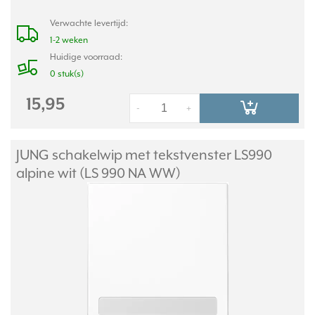
Verwachte levertijd:
1-2 weken
Huidige voorraad:
0 stuk(s)
15,95
-
+
JUNG schakelwip met tekstvenster LS990
alpine wit (LS 990 NA WW)