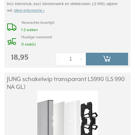
Incl. klemstuk, excl. binnenwerk en afdekraam. LS 990, alpine
wit.
Meer informatie »
Verwachte levertijd:
1-2 weken
Huidige voorraad:
0 stuk(s)
18,95
-
+
JUNG schakelwip transparant LS990 (LS 990
NA GL)