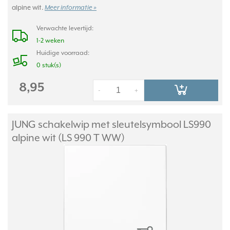
alpine wit.
Meer informatie »
Verwachte levertijd:
1-2 weken
Huidige voorraad:
0 stuk(s)
8,95
-
+
JUNG schakelwip met sleutelsymbool LS990
alpine wit (LS 990 T WW)