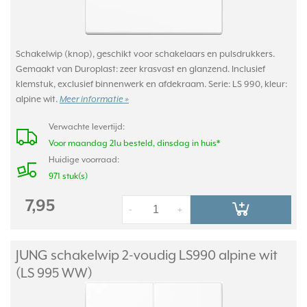
Schakelwip (knop), geschikt voor schakelaars en pulsdrukkers.
Gemaakt van Duroplast: zeer krasvast en glanzend. Inclusief
klemstuk, exclusief binnenwerk en afdekraam. Serie: LS 990, kleur:
alpine wit.
Meer informatie »
Verwachte levertijd:
Voor maandag 21u besteld, dinsdag in huis*
Huidige voorraad:
971 stuk(s)
7,95
-
+
JUNG schakelwip 2-voudig LS990 alpine wit
(LS 995 WW)