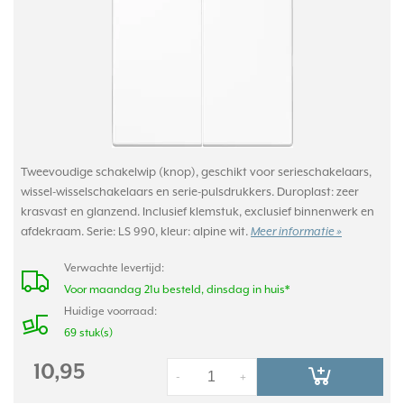
Tweevoudige schakelwip (knop), geschikt voor serieschakelaars,
wissel-wisselschakelaars en serie-pulsdrukkers. Duroplast: zeer
krasvast en glanzend. Inclusief klemstuk, exclusief binnenwerk en
afdekraam. Serie: LS 990, kleur: alpine wit.
Meer informatie »
Verwachte levertijd:
Voor maandag 21u besteld, dinsdag in huis*
Huidige voorraad:
69 stuk(s)
10,95
-
+