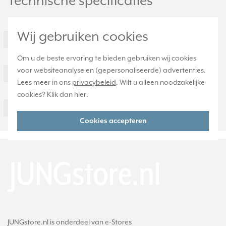
Technische specificaties
Specificatie
Waarde
Wij gebruiken cookies
Model
Overig
Type toebehoren/onderdelen
Overig
Om u de beste ervaring te bieden gebruiken wij cookies
voor websiteanalyse en (gepersonaliseerde) advertenties.
Toebehoren
Nee
Lees meer in ons
privacybeleid
. Wilt u alleen noodzakelijke
Onderdeel
Ja
cookies? Klik dan
hier
.
LS93HP
Cookies accepteren
JUNGstore.nl is onderdeel van e-Stores