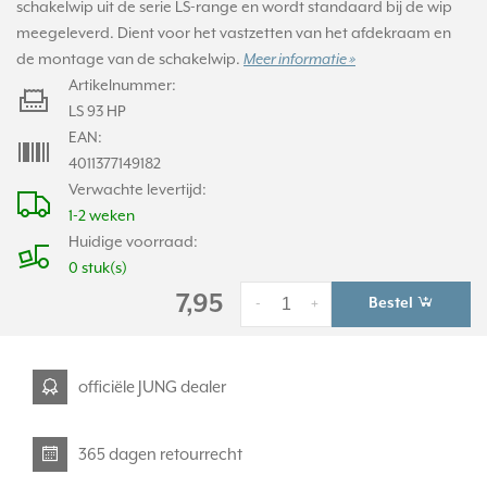
schakelwip uit de serie LS-range en wordt standaard bij de wip
meegeleverd. Dient voor het vastzetten van het afdekraam en
de montage van de schakelwip.
Meer informatie »
Artikelnummer:
LS 93 HP
EAN:
4011377149182
Verwachte levertijd:
1-2 weken
Huidige voorraad:
0 stuk(s)
7,95
Bestel
-
+
officiële JUNG dealer
365 dagen retourrecht