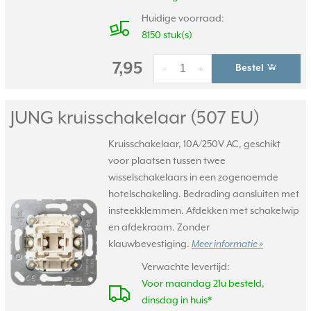
Huidige voorraad:
8150 stuk(s)
7,95
Bestel
-
+
JUNG kruisschakelaar (507 EU)
Kruisschakelaar, 10A/250V AC, geschikt
voor plaatsen tussen twee
wisselschakelaars in een zogenoemde
hotelschakeling. Bedrading aansluiten met
insteekklemmen. Afdekken met schakelwip
en afdekraam. Zonder
klauwbevestiging.
Meer informatie »
Verwachte levertijd:
Voor maandag 21u besteld,
dinsdag in huis*