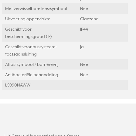
Met verwisselbare lens/symbool
Nee
Uitvoering oppervlakte
Glanzend
Geschikt voor
IP44
beschermingsgraad (IP)
Geschikt voor bussysteem-
Ja
toetsaansluiting
Aftastsymbool / barrièrevrij
Nee
Antibacteriële behandeling
Nee
LS990NAWW