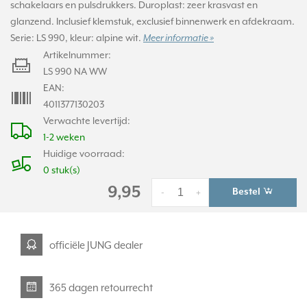
schakelaars en pulsdrukkers. Duroplast: zeer krasvast en
glanzend. Inclusief klemstuk, exclusief binnenwerk en afdekraam.
Serie: LS 990, kleur: alpine wit.
Meer informatie »
Artikelnummer:
LS 990 NA WW
EAN:
4011377130203
Verwachte levertijd:
1-2 weken
Huidige voorraad:
0 stuk(s)
9,95
Bestel
-
+
officiële JUNG dealer
365 dagen retourrecht