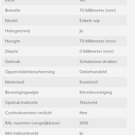
Kleur
Wit
Breedte
70 Millimeter (mm)
Model
Enkele wip
Halogeenvrij
Ja
Hoogte
70 Millimeter (mm)
Diepte
0 Millimeter (mm)
Gebruik
Schakelaar/drukker
Oppervlaktebescherming
Onbehandeld
Materiaal
Kunststof
Bevestigingswijze
Klembevestiging
Opdruk/indicatie
Tekstveld
Controlevenster/verlicht
Nee
RAL-nummer (vergelijkbaar)
9016
Met indicatieveld
Ja