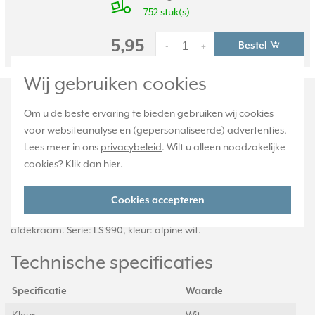
752 stuk(s)
5,95
Bestel
-
+
Wij gebruiken cookies
Productomschrijving
Om u de beste ervaring te bieden gebruiken wij cookies
voor websiteanalyse en (gepersonaliseerde) advertenties.
JUNG LS 990 NA WW Productdatablad
Lees meer in ons
privacybeleid
. Wilt u alleen noodzakelijke
cookies? Klik dan
hier
.
Schakelwip (knop) met tekstvenster (9x 58 mm), geschikt voor
schakelaars en pulsdrukkers. Duroplast: zeer krasvast en
Cookies accepteren
glanzend. Inclusief klemstuk (CD 90 HP), exclusief binnenwerk en
afdekraam. Serie: LS 990, kleur: alpine wit.
Technische specificaties
Specificatie
Waarde