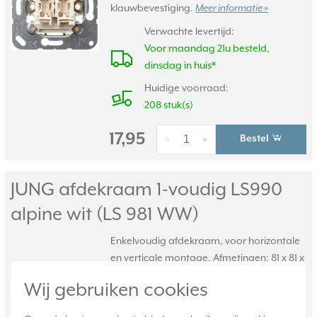
klauwbevestiging.
Meer informatie »
Verwachte levertijd:
Voor maandag 21u besteld,
dinsdag in huis*
Huidige voorraad:
208 stuk(s)
17,95
Bestel
-
+
JUNG afdekraam 1-voudig LS990
alpine wit (LS 981 WW)
Enkelvoudig afdekraam, voor horizontale
en verticale montage. Afmetingen: 81 x 81 x
11 mm. Gemaakt van Duroplast: zeer
Wij gebruiken cookies
krasvast en glanzend. Serie: LS 990,
kleur: alpine wit.
Meer informatie »