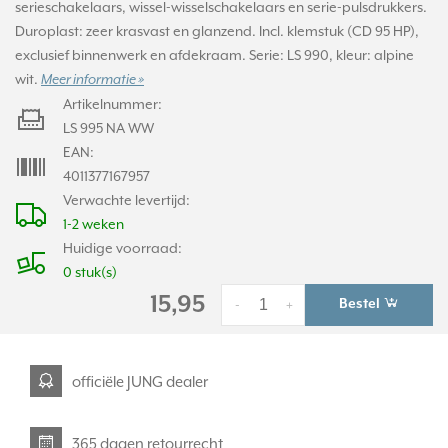
serieschakelaars, wissel-wisselschakelaars en serie-pulsdrukkers.
Duroplast: zeer krasvast en glanzend. Incl. klemstuk (CD 95 HP),
exclusief binnenwerk en afdekraam. Serie: LS 990, kleur: alpine
wit.
Meer informatie »
Artikelnummer:
LS 995 NA WW
EAN:
4011377167957
Verwachte levertijd:
1-2 weken
Huidige voorraad:
0 stuk(s)
15,95
Bestel
-
+
officiële JUNG dealer
365 dagen retourrecht