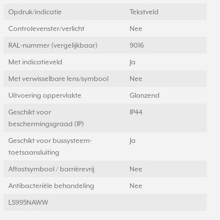
Opdruk/indicatie
Tekstveld
Controlevenster/verlicht
Nee
RAL-nummer (vergelijkbaar)
9016
Met indicatieveld
Ja
Met verwisselbare lens/symbool
Nee
Uitvoering oppervlakte
Glanzend
Geschikt voor
IP44
beschermingsgraad (IP)
Geschikt voor bussysteem-
Ja
toetsaansluiting
Aftastsymbool / barrièrevrij
Nee
Antibacteriële behandeling
Nee
LS995NAWW