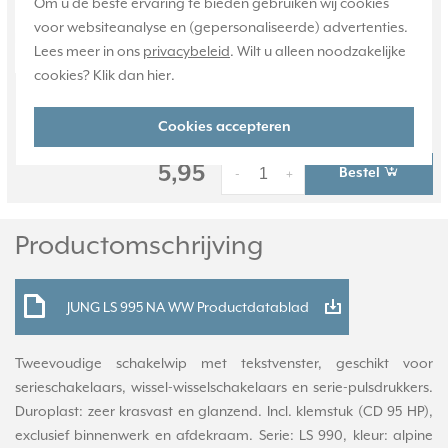
Om u de beste ervaring te bieden gebruiken wij cookies
Verwachte levertijd:
voor websiteanalyse en (gepersonaliseerde) advertenties.
Voor maandag 21u besteld,
Lees meer in ons
privacybeleid
. Wilt u alleen noodzakelijke
dinsdag in huis*
cookies? Klik dan
hier
.
Huidige voorraad:
751 stuk(s)
Cookies accepteren
5,95
Bestel
-
+
Productomschrijving
JUNG LS 995 NA WW Productdatablad
Tweevoudige schakelwip met tekstvenster, geschikt voor
serieschakelaars, wissel-wisselschakelaars en serie-pulsdrukkers.
Duroplast: zeer krasvast en glanzend. Incl. klemstuk (CD 95 HP),
exclusief binnenwerk en afdekraam. Serie: LS 990, kleur: alpine