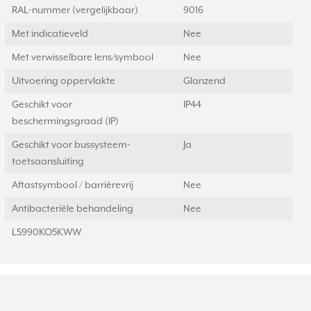
RAL-nummer (vergelijkbaar)
9016
Met indicatieveld
Nee
Met verwisselbare lens/symbool
Nee
Uitvoering oppervlakte
Glanzend
Geschikt voor
IP44
beschermingsgraad (IP)
Geschikt voor bussysteem-
Ja
toetsaansluiting
Aftastsymbool / barrièrevrij
Nee
Antibacteriële behandeling
Nee
LS990KO5KWW