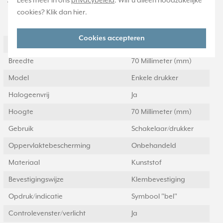
Lees meer in ons
privacybeleid
. Wilt u alleen noodzakelijke
Technische specificaties
cookies? Klik dan
hier
.
Specificatie
Waarde
Cookies accepteren
Kleur
Wit
Breedte
70 Millimeter (mm)
Model
Enkele drukker
Halogeenvrij
Ja
Hoogte
70 Millimeter (mm)
Gebruik
Schakelaar/drukker
Oppervlaktebescherming
Onbehandeld
Materiaal
Kunststof
Bevestigingswijze
Klembevestiging
Opdruk/indicatie
Symbool "bel"
Controlevenster/verlicht
Ja