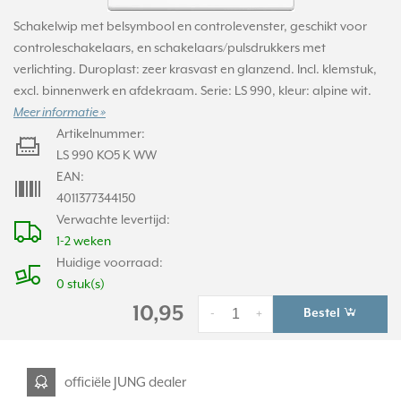
Schakelwip met belsymbool en controlevenster, geschikt voor
controleschakelaars, en schakelaars/pulsdrukkers met
verlichting. Duroplast: zeer krasvast en glanzend. Incl. klemstuk,
excl. binnenwerk en afdekraam. Serie: LS 990, kleur: alpine wit.
Meer informatie »
Artikelnummer:
LS 990 KO5 K WW
EAN:
4011377344150
Verwachte levertijd:
1-2 weken
Huidige voorraad:
0 stuk(s)
10,95
Bestel
-
+
officiële JUNG dealer