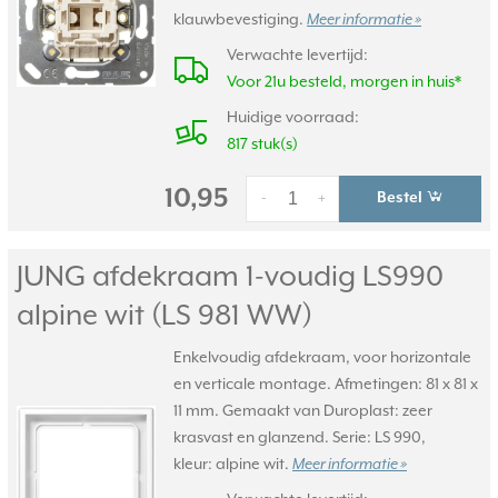
klauwbevestiging.
Meer informatie »
Verwachte levertijd:
Voor 21u besteld, morgen in huis*
Huidige voorraad:
817 stuk(s)
10,95
Bestel
-
+
JUNG afdekraam 1-voudig LS990
alpine wit (LS 981 WW)
Enkelvoudig afdekraam, voor horizontale
en verticale montage. Afmetingen: 81 x 81 x
11 mm. Gemaakt van Duroplast: zeer
krasvast en glanzend. Serie: LS 990,
kleur: alpine wit.
Meer informatie »