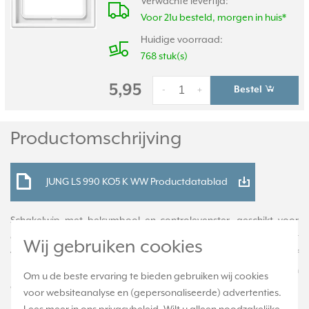
Verwachte levertijd:
Voor 21u besteld, morgen in huis*
Huidige voorraad:
768 stuk(s)
5,95
Bestel
-
+
Productomschrijving
JUNG LS 990 KO5 K WW Productdatablad
Schakelwip met belsymbool en controlevenster, geschikt voor
controleschakelaars, en schakelaars/pulsdrukkers met
Wij gebruiken cookies
verlichting. Duroplast: zeer krasvast en glanzend. Inclusief
klemstuk (montageframe) CD 90 HP, exclusief binnenwerk en
Om u de beste ervaring te bieden gebruiken wij cookies
afdekraam. Serie: LS 990, kleur: alpine wit.
voor websiteanalyse en (gepersonaliseerde) advertenties.