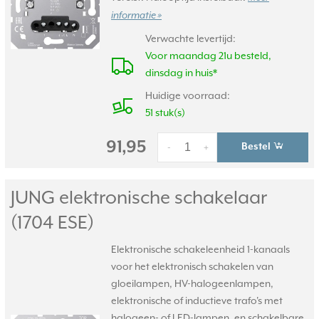
informatie »
Verwachte levertijd:
Voor maandag 21u besteld,
dinsdag in huis*
Huidige voorraad:
51 stuk(s)
91,95
Bestel
-
+
JUNG elektronische schakelaar
(1704 ESE)
Elektronische schakeleenheid 1-kanaals
voor het elektronisch schakelen van
gloeilampen, HV-halogeenlampen,
elektronische of inductieve trafo's met
halogeen- of LED-lampen, en schakelbare