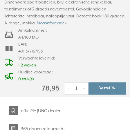
Binnenwerk apart bestellen, bijv. elektronische schakelaar,
tastdimmer of 3-draads neventoestel. Gevoeligheid en
lichtsterkte instelbaar, nalooptijd vast. Detectiehoek: 180 graden.
A-range, mokka.
Meer informatie »
Artikelnummer:
A 17180 MO
EAN:
4011377167193
Verwachte levertijd:
1-2 weken
Huidige voorraad:
0 stuk(s)
78,95
Bestel
-
+
officiële JUNG dealer
365 dagen retourrecht