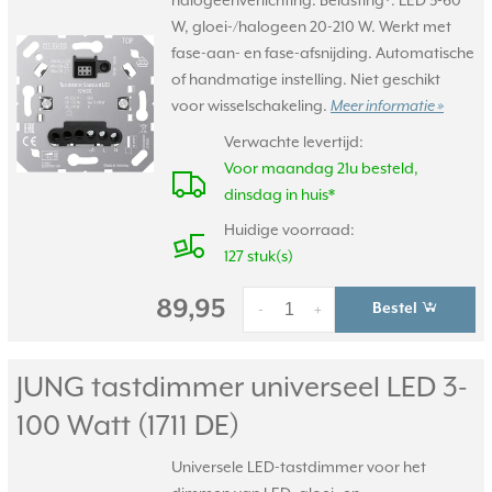
halogeenverlichting. Belasting*: LED 3-60
W, gloei-/halogeen 20-210 W. Werkt met
fase-aan- en fase-afsnijding. Automatische
of handmatige instelling. Niet geschikt
voor wisselschakeling.
Meer informatie »
Verwachte levertijd:
Voor maandag 21u besteld,
dinsdag in huis*
Huidige voorraad:
127 stuk(s)
89,95
Bestel
-
+
JUNG tastdimmer universeel LED 3-
100 Watt (1711 DE)
Universele LED-tastdimmer voor het