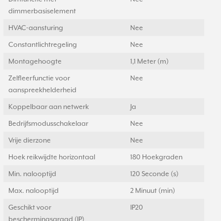
dimmerbasiselement
HVAC-aansturing
Nee
Constantlichtregeling
Nee
Montagehoogte
1,1 Meter (m)
Zelfleerfunctie voor
Nee
aanspreekhelderheid
Koppelbaar aan netwerk
Ja
Bedrijfsmodusschakelaar
Nee
Vrije dierzone
Nee
Hoek reikwijdte horizontaal
180 Hoekgraden
Min. nalooptijd
120 Seconde (s)
Max. nalooptijd
2 Minuut (min)
Geschikt voor
IP20
beschermingsgraad (IP)