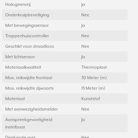
Halogeenvrij
Ja
Onderkruipbeveiliging
Nee
Met bewegingssensor
Ja
Trappenhuiscontroller
Nee
Geschikt voor draadloos
Nee
Met lichtsensor
Ja
Materiaalkwaliteit
Thermoplast
Max. reikwijdte frontaal
30 Meter (m)
Max. reikwijdte zijwaarts
15 Meter (m)
Materiaal
Kunststof
Met aanwezigheidsmelder
Nee
Aanspreekgevoeligheid
Ja
instelbaar
Dimfunctie met
Nee