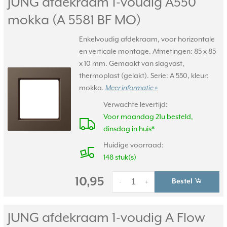
JUNG afdekraam 1-voudig A550
mokka (A 5581 BF MO)
Enkelvoudig afdekraam, voor horizontale
en verticale montage. Afmetingen: 85 x 85
x 10 mm. Gemaakt van slagvast,
thermoplast (gelakt). Serie: A 550, kleur:
mokka.
Meer informatie »
Verwachte levertijd:
Voor maandag 21u besteld,
dinsdag in huis*
Huidige voorraad:
148 stuk(s)
10,95
Bestel
-
+
JUNG afdekraam 1-voudig A Flow