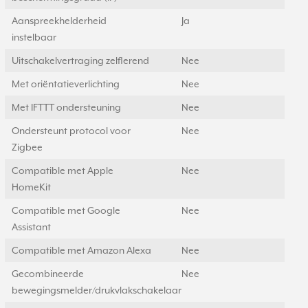
Aanspreekhelderheid
Ja
instelbaar
Uitschakelvertraging zelflerend
Nee
Met oriëntatieverlichting
Nee
Met IFTTT ondersteuning
Nee
Ondersteunt protocol voor
Nee
Zigbee
Compatible met Apple
Nee
HomeKit
Compatible met Google
Nee
Assistant
Compatible met Amazon Alexa
Nee
Gecombineerde
Nee
bewegingsmelder/drukvlakschakelaar