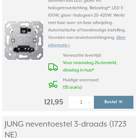
dimmen van LED, gloei- en
halogeenverlichting. Belasting*: LED 3-
100W, gloei-/halogeen 20-420W. Werkt
met fase-aan- en fase-afsnijding.
Automatische of handmatige instelling.
Voorzien van neventoestelingang.
Meer
informatie »
Verwachte levertijd:
Voor maandag 21u besteld,
dinsdag in huis*
Huidige voorraad:
135 stuk(s)
121,95
Bestel
-
+
JUNG neventoestel 3-draads (1723
NE)