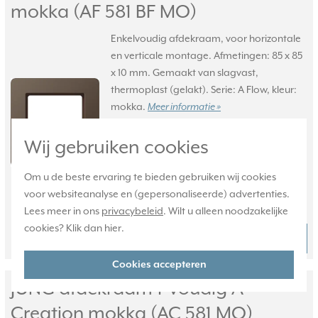
mokka (AF 581 BF MO)
Enkelvoudig afdekraam, voor horizontale
en verticale montage. Afmetingen: 85 x 85
x 10 mm. Gemaakt van slagvast,
thermoplast (gelakt). Serie: A Flow, kleur:
mokka.
Meer informatie »
Verwachte levertijd:
Wij gebruiken cookies
Voor maandag 21u besteld,
dinsdag in huis*
Om u de beste ervaring te bieden gebruiken wij cookies
Huidige voorraad:
voor websiteanalyse en (gepersonaliseerde) advertenties.
34 stuk(s)
Lees meer in ons
privacybeleid
. Wilt u alleen noodzakelijke
cookies? Klik dan
hier
.
10,95
Bestel
-
+
Cookies accepteren
JUNG afdekraam 1-voudig A
Creation mokka (AC 581 MO)