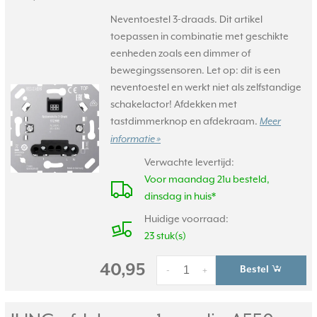
Neventoestel 3-draads. Dit artikel
toepassen in combinatie met geschikte
eenheden zoals een dimmer of
bewegingssensoren. Let op: dit is een
neventoestel en werkt niet als zelfstandige
schakelactor! Afdekken met
tastdimmerknop en afdekraam.
Meer
informatie »
Verwachte levertijd:
Voor maandag 21u besteld,
dinsdag in huis*
Huidige voorraad:
23 stuk(s)
40,95
Bestel
-
+