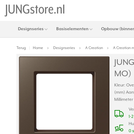
Designseries
Basiselementen
Opbouw (binnen
Terug
Home
Designseries
A Creation
A Creation 
|
JUNG
MO)
Kleur: Ove
(mm) Aant
Millimete
Ve
1-
Hu
0 