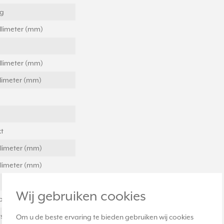
ig
llimeter (mm)
llimeter (mm)
llimeter (mm)
t
llimeter (mm)
llimeter (mm)
Wij gebruiken cookies
plast
stof
Om u de beste ervaring te bieden gebruiken wij cookies