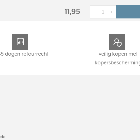
11,95
-
+
65 dagen retourrecht
veilig kopen met
kopersbeschermin
rde