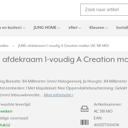
 en buiten)
JUNG HOME
eNet
Kleuren
Instal
mokka
JUNG afdekraam 1-voudig A Creation mokka (AC 581 MO)
 afdekraam 1-voudig A Creation mo
rig Breedte: 84 Millimeter (mm) Halogeenvrij: Ja Hoogte: 84 Millimeter
al eenheden: 1 Met klapdeksel: Nee Oppervlaktebescherming: Gelakt
r (mm) Inbouwbreedte...
Meer informatie »
rwachte levertijd:
Artikelnummer:
2 weken
AC 581 MO
idige voorraad:
EAN:
stuk(s)
4011377094741