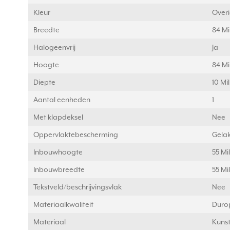
Kleur
Over
Breedte
84 Mi
Halogeenvrij
Ja
Hoogte
84 Mi
Diepte
10 Mi
Aantal eenheden
1
Met klapdeksel
Nee
Oppervlaktebescherming
Gelak
Inbouwhoogte
55 Mi
Inbouwbreedte
55 Mi
Tekstveld/beschrijvingsvlak
Nee
Materiaalkwaliteit
Duro
Materiaal
Kunst