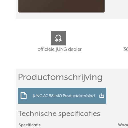
officiële JUNG dealer
3
Productomschrijving
JUNG AC 581 MO Productdatablad
Technische specificaties
Specificatie
Waa