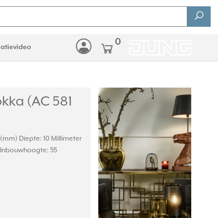
0
latievideo
kka (AC 581
 (mm) Diepte: 10 Millimeter
 Inbouwhoogte: 55