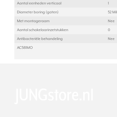
Aantal eenheden verticaal
1
Diameter boring (gaten)
52 Mi
Met montageraam
Nee
Aantal schakelaarinzetstukken
0
Antibacteriële behandeling
Nee
AC581MO