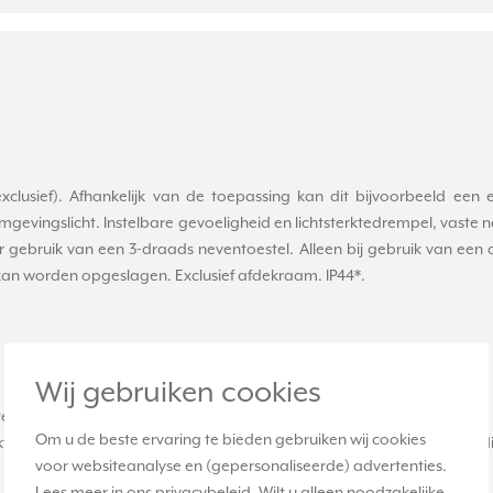
lusief). Afhankelijk van de toepassing kan dit bijvoorbeeld een 
 omgevingslicht. Instelbare gevoeligheid en lichtsterktedrempel, vaste
r gebruik van een 3-draads neventoestel. Alleen bij gebruik van een
 kan worden opgeslagen. Exclusief afdekraam. IP44*.
Wij gebruiken cookies
tsterkte kan alleen met een dimeenheid
Om u de beste ervaring te bieden gebruiken wij cookies
terkte via een neventoestel permanent bewaren kan ook alleen via een
voor websiteanalyse en (gepersonaliseerde) advertenties.
Lees meer in ons
privacybeleid
. Wilt u alleen noodzakelijke