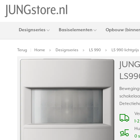
Designseries
Basiselementen
Opbouw (binnen
Terug
Home
Designseries
LS 990
LS 990 lichtgrijs
|
JUNG
LS990
Bewegingsm
schakelaar
Detectieho
Ve
1-
Hu
0 