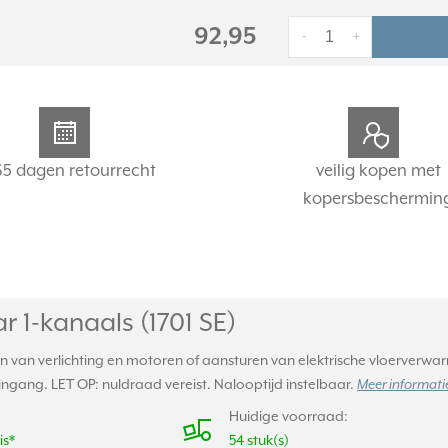
92,95
-
+
65 dagen retourrecht
veilig kopen met
kopersbeschermin
r 1-kanaals (1701 SE)
n van verlichting en motoren of aansturen van elektrische vloerverwar
gang. LET OP: nuldraad vereist. Nalooptijd instelbaar.
Meer informatie
Huidige voorraad:
is*
54 stuk(s)