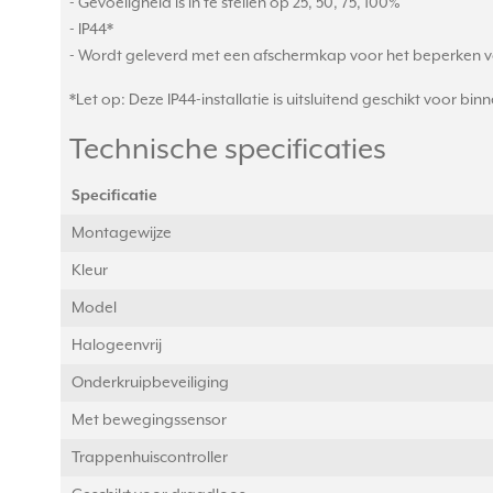
- Gevoeligheid is in te stellen op 25, 50, 75, 100%
- IP44*
- Wordt geleverd met een afschermkap voor het beperken v
*Let op: Deze IP44-installatie is uitsluitend geschikt voor bi
Technische specificaties
Specificatie
Montagewijze
Kleur
Model
Halogeenvrij
Onderkruipbeveiliging
Met bewegingssensor
Trappenhuiscontroller