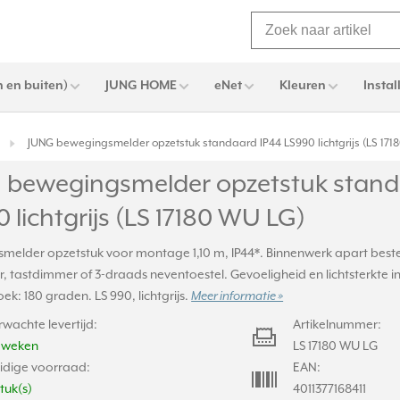
 en buiten)
JUNG HOME
eNet
Kleuren
Instal
JUNG bewegingsmelder opzetstuk standaard IP44 LS990 lichtgrijs (LS 171
 bewegingsmelder opzetstuk stand
 lichtgrijs (LS 17180 WU LG)
elder opzetstuk voor montage 1,10 m, IP44*. Binnenwerk apart bestell
, tastdimmer of 3-draads neventoestel. Gevoeligheid en lichtsterkte in
ek: 180 graden. LS 990, lichtgrijs.
Meer informatie »
rwachte levertijd:
Artikelnummer:
2 weken
LS 17180 WU LG
idige voorraad:
EAN:
stuk(s)
4011377168411