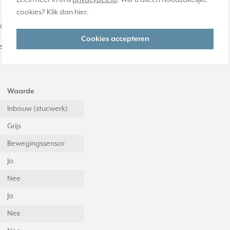
cookies? Klik dan
hier
.
an de registratiezone
Cookies accepteren
nnengebruik en niet geschikt voor buiten.
Waarde
Inbouw (stucwerk)
Grijs
Bewegingssensor
Ja
Nee
Ja
Nee