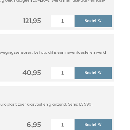
, gloei-/halogeen 20-420W. Werkt met fase-aan- en fase-
121,95
Bestel
-
+
egingssensoren. Let op: dit is een neventoestel en werkt
40,95
Bestel
-
+
oplast: zeer krasvast en glanzend. Serie: LS 990,
6,95
Bestel
-
+