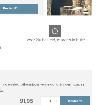
Bestel
voor 21u besteld, morgen in huis*
g
ming en elektrothermische ventielaandrijvingen i.c.m. een
 »
91,95
Bestel
-
+