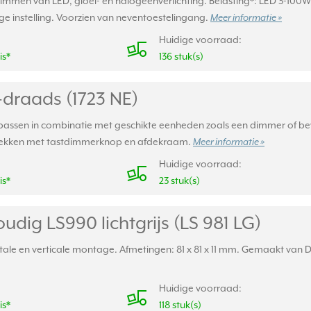
immen van LED, gloei- en halogeenverlichting. Belasting*: LED 3-100W
e instelling. Voorzien van neventoestelingang.
Meer informatie »
Huidige voorraad:
is*
136 stuk(s)
-draads (1723 NE)
epassen in combinatie met geschikte eenheden zoals een dimmer of bew
 Afdekken met tastdimmerknop en afdekraam.
Meer informatie »
Huidige voorraad:
is*
23 stuk(s)
dig LS990 lichtgrijs (LS 981 LG)
le en verticale montage. Afmetingen: 81 x 81 x 11 mm. Gemaakt van Dur
Huidige voorraad:
is*
118 stuk(s)