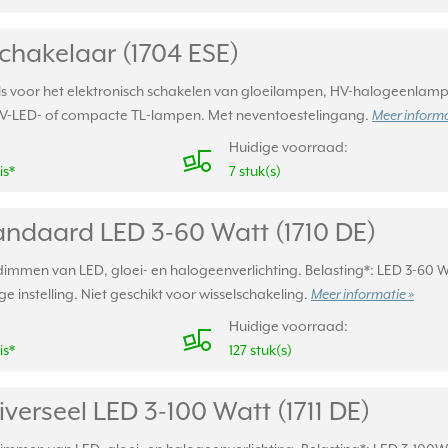
chakelaar (1704 ESE)
s voor het elektronisch schakelen van gloeilampen, HV-halogeenlampen
HV-LED- of compacte TL-lampen. Met neventoestelingang.
Meer informa
Huidige voorraad:
is*
7 stuk(s)
ndaard LED 3-60 Watt (1710 DE)
mmen van LED, gloei- en halogeenverlichting. Belasting*: LED 3-60 W,
 instelling. Niet geschikt voor wisselschakeling.
Meer informatie »
Huidige voorraad:
is*
127 stuk(s)
erseel LED 3-100 Watt (1711 DE)