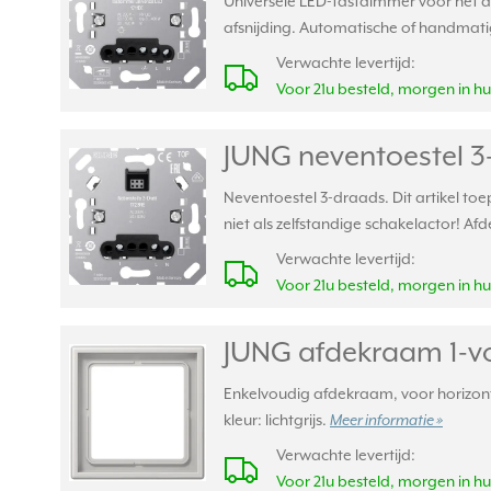
Universele LED-tastdimmer voor het d
afsnijding. Automatische of handmatig
Verwachte levertijd:
Voor 21u besteld, morgen in hu
JUNG neventoestel 3
Neventoestel 3-draads. Dit artikel to
niet als zelfstandige schakelactor!
Verwachte levertijd:
Voor 21u besteld, morgen in hu
JUNG afdekraam 1-vou
Enkelvoudig afdekraam, voor horizonta
kleur: lichtgrijs.
Meer informatie »
Verwachte levertijd:
Voor 21u besteld, morgen in hu