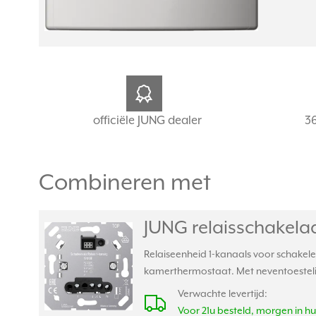
officiële JUNG dealer
3
Combineren met
JUNG relaisschakelaa
Relaiseenheid 1-kanaals voor schakele
kamerthermostaat. Met neventoestelin
Verwachte levertijd:
Voor 21u besteld, morgen in hu