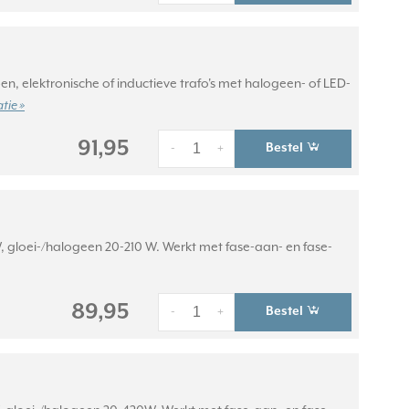
, elektronische of inductieve trafo's met halogeen- of LED-
tie »
91,95
Bestel
-
+
 gloei-/halogeen 20-210 W. Werkt met fase-aan- en fase-
89,95
Bestel
-
+