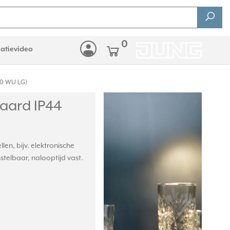
0
latievideo
80 WU LG)
aard IP44
en, bijv. elektronische
stelbaar, nalooptijd vast.