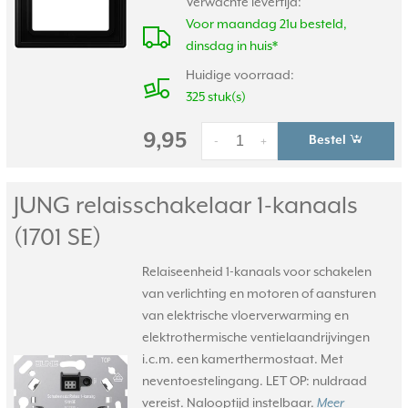
Verwachte levertijd:
Voor maandag 21u besteld,
dinsdag in huis*
Huidige voorraad:
325 stuk(s)
9,95
Bestel
-
+
JUNG relaisschakelaar 1-kanaals
(1701 SE)
Relaiseenheid 1-kanaals voor schakelen
van verlichting en motoren of aansturen
van elektrische vloerverwarming en
elektrothermische ventielaandrijvingen
i.c.m. een kamerthermostaat. Met
neventoestelingang. LET OP: nuldraad
vereist. Nalooptijd instelbaar.
Meer