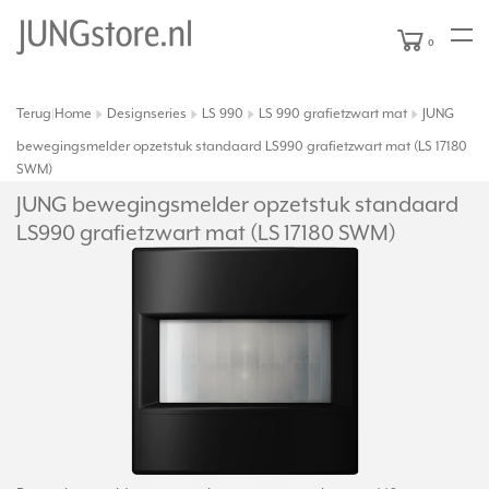
0
Terug
Home
Designseries
LS 990
LS 990 grafietzwart mat
JUNG
|
bewegingsmelder opzetstuk standaard LS990 grafietzwart mat (LS 17180
SWM)
JUNG bewegingsmelder opzetstuk standaard
LS990 grafietzwart mat (LS 17180 SWM)