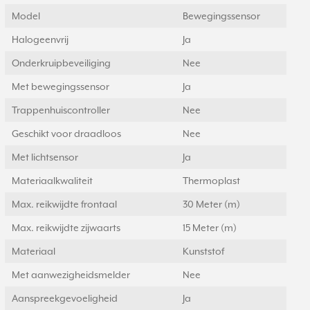
Model
Bewegingssensor
Halogeenvrij
Ja
Onderkruipbeveiliging
Nee
Met bewegingssensor
Ja
Trappenhuiscontroller
Nee
Geschikt voor draadloos
Nee
Met lichtsensor
Ja
Materiaalkwaliteit
Thermoplast
Max. reikwijdte frontaal
30 Meter (m)
Max. reikwijdte zijwaarts
15 Meter (m)
Materiaal
Kunststof
Met aanwezigheidsmelder
Nee
Aanspreekgevoeligheid
Ja