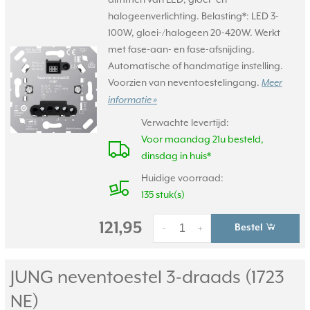
halogeenverlichting. Belasting*: LED 3-
100W, gloei-/halogeen 20-420W. Werkt
met fase-aan- en fase-afsnijding.
Automatische of handmatige instelling.
Voorzien van neventoestelingang.
Meer
informatie »
Verwachte levertijd:
Voor maandag 21u besteld,
dinsdag in huis*
Huidige voorraad:
135 stuk(s)
121,95
Bestel
-
+
JUNG neventoestel 3-draads (1723
NE)