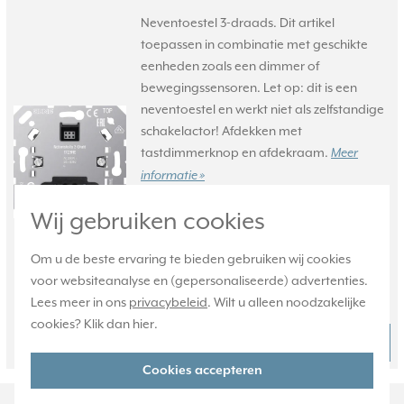
Neventoestel 3-draads. Dit artikel
toepassen in combinatie met geschikte
eenheden zoals een dimmer of
bewegingssensoren. Let op: dit is een
neventoestel en werkt niet als zelfstandige
schakelactor! Afdekken met
tastdimmerknop en afdekraam.
Meer
informatie »
Verwachte levertijd:
Wij gebruiken cookies
Voor maandag 21u besteld,
dinsdag in huis*
Om u de beste ervaring te bieden gebruiken wij cookies
Huidige voorraad:
voor websiteanalyse en (gepersonaliseerde) advertenties.
23 stuk(s)
Lees meer in ons
privacybeleid
. Wilt u alleen noodzakelijke
cookies? Klik dan
hier
.
40,95
Bestel
-
+
Cookies accepteren