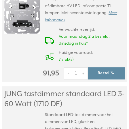
of dimbare HV-LED- of compacte TL-
lampen. Met neventoestelingang.
Meer
informatie »
Verwachte levertijd:
Voor maandag 21u besteld,
dinsdag in huis*
Huidige voorraad:
7 stuk(s)
91,95
Bestel
-
+
JUNG tastdimmer standaard LED 3-
60 Watt (1710 DE)
Standaard LED-tastdimmer voor het
dimmen van LED, gloei- en
halogeenverlichting. Belasting*: LED 3-60