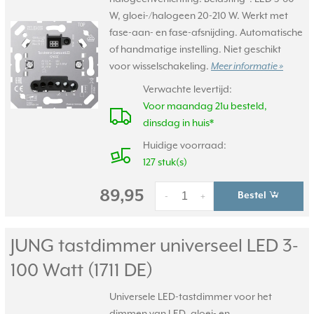
W, gloei-/halogeen 20-210 W. Werkt met
fase-aan- en fase-afsnijding. Automatische
of handmatige instelling. Niet geschikt
voor wisselschakeling.
Meer informatie »
Verwachte levertijd:
Voor maandag 21u besteld,
dinsdag in huis*
Huidige voorraad:
127 stuk(s)
89,95
Bestel
-
+
JUNG tastdimmer universeel LED 3-
100 Watt (1711 DE)
Universele LED-tastdimmer voor het
dimmen van LED, gloei- en