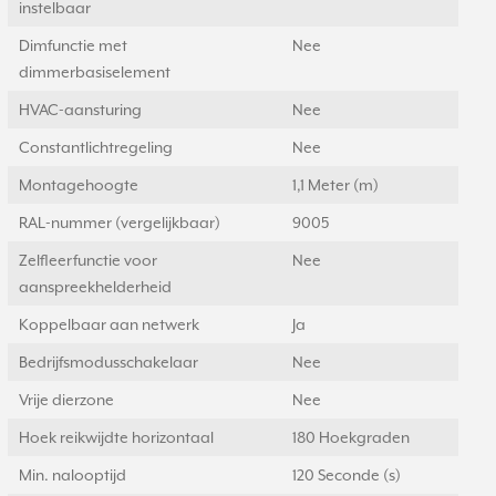
instelbaar
Dimfunctie met
Nee
dimmerbasiselement
HVAC-aansturing
Nee
Constantlichtregeling
Nee
Montagehoogte
1,1 Meter (m)
RAL-nummer (vergelijkbaar)
9005
Zelfleerfunctie voor
Nee
aanspreekhelderheid
Koppelbaar aan netwerk
Ja
Bedrijfsmodusschakelaar
Nee
Vrije dierzone
Nee
Hoek reikwijdte horizontaal
180 Hoekgraden
Min. nalooptijd
120 Seconde (s)