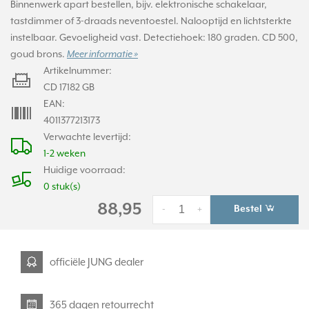
Binnenwerk apart bestellen, bijv. elektronische schakelaar,
tastdimmer of 3-draads neventoestel. Nalooptijd en lichtsterkte
instelbaar. Gevoeligheid vast. Detectiehoek: 180 graden. CD 500,
goud brons.
Meer informatie »
Artikelnummer:
CD 17182 GB
EAN:
4011377213173
Verwachte levertijd:
1-2 weken
Huidige voorraad:
0 stuk(s)
88,95
Bestel
-
+
officiële JUNG dealer
365 dagen retourrecht