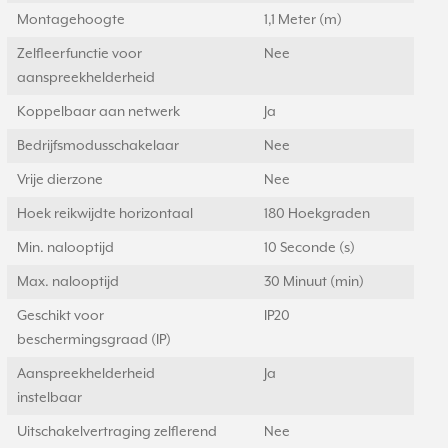
Montagehoogte
1,1 Meter (m)
Zelfleerfunctie voor
Nee
aanspreekhelderheid
Koppelbaar aan netwerk
Ja
Bedrijfsmodusschakelaar
Nee
Vrije dierzone
Nee
Hoek reikwijdte horizontaal
180 Hoekgraden
Min. nalooptijd
10 Seconde (s)
Max. nalooptijd
30 Minuut (min)
Geschikt voor
IP20
beschermingsgraad (IP)
Aanspreekhelderheid
Ja
instelbaar
Uitschakelvertraging zelflerend
Nee