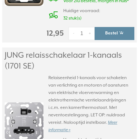
Voor 21u besteld, morgen in huis*
Huidige voorraad:
32 stuk(s)
12,95
Bestel
-
+
JUNG relaisschakelaar 1-kanaals
(1701 SE)
Relaiseenheid 1-kanaals voor schakelen
van verlichting en motoren of aansturen
van elektrische vloerverwarming en
elektrothermische ventielaandrijvingen
i.c.m. een kamerthermostaat. Met
neventoestelingang. LET OP: nuldraad
vereist. Nalooptijd instelbaar.
Meer
informatie »