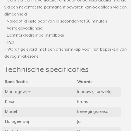
- Licht via een neventoestel dimbaar of de inschakellichtsterkte
via een neventoestel permanent bewaren kan ook alleen via een
dimeenheid
- Nalooptijd instelbaar van 10 seconden tot 30 minuten
- Vaste gevoeligheid
- Lichtsterktedrempel instelbaar
- IP20
- Wordt geleverd met een afschermkap voor het beperken van
de registratiezone
Technische specificaties
Specificatie
Waarde
Montagewijze
Inbouw (stucwerk)
Kleur
Brons
Model
Bewegingssensor
Halogeenvrij
Ja