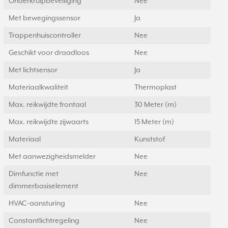
Onderkruipbeveiliging
Nee
Met bewegingssensor
Ja
Trappenhuiscontroller
Nee
Geschikt voor draadloos
Nee
Met lichtsensor
Ja
Materiaalkwaliteit
Thermoplast
Max. reikwijdte frontaal
30 Meter (m)
Max. reikwijdte zijwaarts
15 Meter (m)
Materiaal
Kunststof
Met aanwezigheidsmelder
Nee
Dimfunctie met
Nee
dimmerbasiselement
HVAC-aansturing
Nee
Constantlichtregeling
Nee