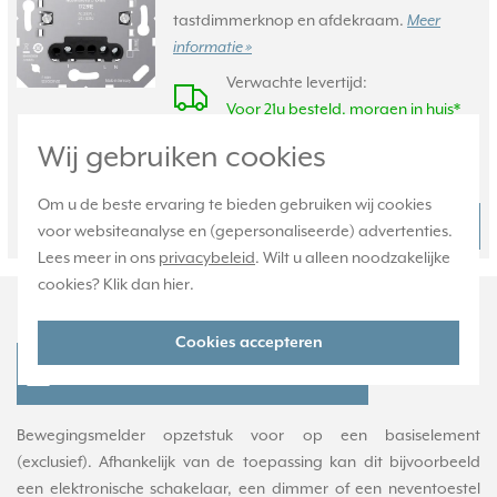
tastdimmerknop en afdekraam.
Meer
informatie »
Verwachte levertijd:
Voor 21u besteld, morgen in huis*
Huidige voorraad:
Wij gebruiken cookies
28 stuk(s)
Om u de beste ervaring te bieden gebruiken wij cookies
40,95
Bestel
-
+
voor websiteanalyse en (gepersonaliseerde) advertenties.
Lees meer in ons
privacybeleid
. Wilt u alleen noodzakelijke
cookies? Klik dan
hier
.
Productomschrijving
Cookies accepteren
JUNG CD 17182 GB Productdatablad
Bewegingsmelder opzetstuk voor op een basiselement
(exclusief). Afhankelijk van de toepassing kan dit bijvoorbeeld
een elektronische schakelaar, een dimmer of een neventoestel