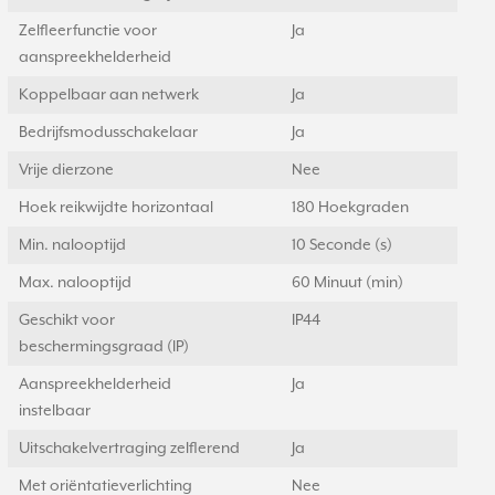
Zelfleerfunctie voor
Ja
aanspreekhelderheid
Koppelbaar aan netwerk
Ja
Bedrijfsmodusschakelaar
Ja
Vrije dierzone
Nee
Hoek reikwijdte horizontaal
180 Hoekgraden
Min. nalooptijd
10 Seconde (s)
Max. nalooptijd
60 Minuut (min)
Geschikt voor
IP44
beschermingsgraad (IP)
Aanspreekhelderheid
Ja
instelbaar
Uitschakelvertraging zelflerend
Ja
Met oriëntatieverlichting
Nee