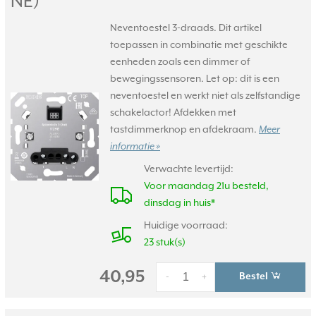
NE)
Neventoestel 3-draads. Dit artikel
toepassen in combinatie met geschikte
eenheden zoals een dimmer of
bewegingssensoren. Let op: dit is een
neventoestel en werkt niet als zelfstandige
schakelactor! Afdekken met
tastdimmerknop en afdekraam.
Meer
informatie »
Verwachte levertijd:
Voor maandag 21u besteld,
dinsdag in huis*
Huidige voorraad:
23 stuk(s)
40,95
Bestel
-
+