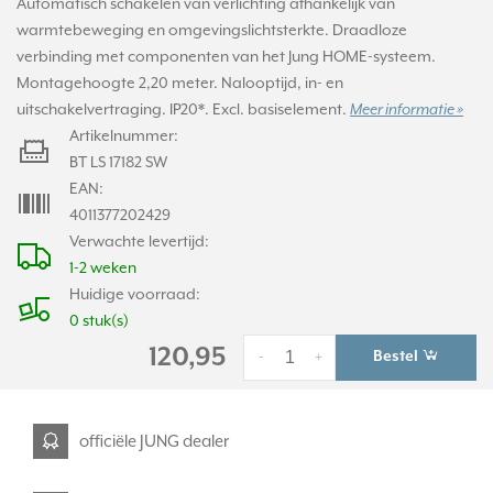
Automatisch schakelen van verlichting afhankelijk van
warmtebeweging en omgevingslichtsterkte. Draadloze
verbinding met componenten van het Jung HOME-systeem.
Montagehoogte 2,20 meter. Nalooptijd, in- en
uitschakelvertraging. IP20*. Excl. basiselement.
Meer informatie »
Artikelnummer:
BT LS 17182 SW
EAN:
4011377202429
Verwachte levertijd:
1-2 weken
Huidige voorraad:
0 stuk(s)
120,95
Bestel
-
+
officiële JUNG dealer