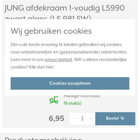
JUNG afdekraam 1-voudig LS990
zwart glans (LS 981 SW)
Wij gebruiken cookies
Enkelvoudig afdekraam, voor horizontale
en verticale montage. Afmetingen: 81 x 81 x
Om u de beste ervaring te bieden gebruiken wij cookies
11 mm. Gemaakt van Duroplast: zeer
voor websiteanalyse en (gepersonaliseerde) advertenties.
krasvast en glanzend. Serie: LS 990,
Lees meer in ons
privacybeleid
. Wilt u alleen noodzakelijke
kleur: zwart.
Meer informatie »
cookies? Klik dan
hier
.
Verwachte levertijd:
Voor maandag 21u besteld,
Cookies accepteren
dinsdag in huis*
Huidige voorraad:
19 stuk(s)
6,95
Bestel
-
+