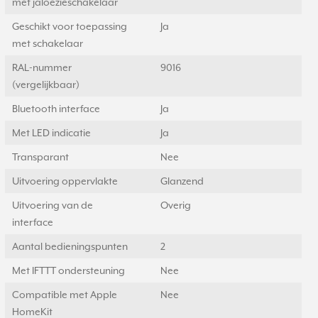
met jaloezieschakelaar
Geschikt voor toepassing
Ja
met schakelaar
RAL-nummer
9016
(vergelijkbaar)
Bluetooth interface
Ja
Met LED indicatie
Ja
Transparant
Nee
Uitvoering oppervlakte
Glanzend
Uitvoering van de
Overig
interface
Aantal bedieningspunten
2
Met IFTTT ondersteuning
Nee
Compatible met Apple
Nee
HomeKit