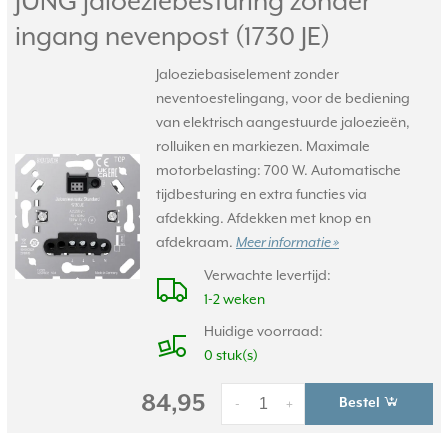
JUNG jaloeziebesturing zonder
ingang nevenpost (1730 JE)
Jaloeziebasiselement zonder
neventoestelingang, voor de bediening
van elektrisch aangestuurde jaloezieën,
rolluiken en markiezen. Maximale
motorbelasting: 700 W. Automatische
tijdbesturing en extra functies via
afdekking. Afdekken met knop en
afdekraam.
Meer informatie »
Verwachte levertijd:
1-2 weken
Huidige voorraad:
0 stuk(s)
84,95
Bestel
-
+