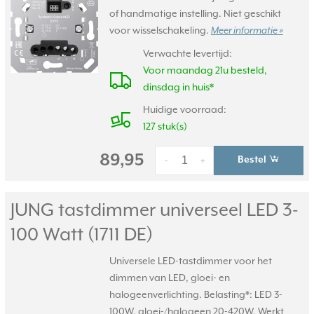
of handmatige instelling. Niet geschikt
voor wisselschakeling.
Meer informatie »
Verwachte levertijd:
Voor maandag 21u besteld,
dinsdag in huis*
Huidige voorraad:
127 stuk(s)
89,95
Bestel
-
+
JUNG tastdimmer universeel LED 3-
100 Watt (1711 DE)
Universele LED-tastdimmer voor het
dimmen van LED, gloei- en
halogeenverlichting. Belasting*: LED 3-
100W, gloei-/halogeen 20-420W. Werkt