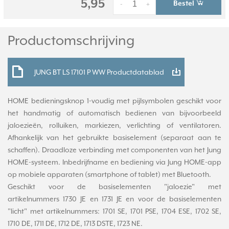
5,95
Bestel
-
+
Productomschrijving
JUNG BT LS 17101 P WW Productdatablad
HOME bedieningsknop 1-voudig met pijlsymbolen geschikt voor
het handmatig of automatisch bedienen van bijvoorbeeld
jaloezieën, rolluiken, markiezen, verlichting of ventilatoren.
Afhankelijk van het gebruikte basiselement (separaat aan te
schaffen). Draadloze verbinding met componenten van het Jung
HOME-systeem. Inbedrijfname en bediening via Jung HOME-app
op mobiele apparaten (smartphone of tablet) met Bluetooth.
Geschikt voor de basiselementen "jaloezie" met
artikelnummers 1730 JE en 1731 JE en voor de basiselementen
"licht" met artikelnummers: 1701 SE, 1701 PSE, 1704 ESE, 1702 SE,
1710 DE, 1711 DE, 1712 DE, 1713 DSTE, 1723 NE.