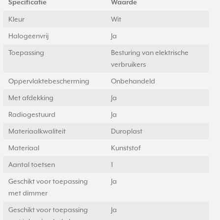
Specificatie
Waarde
Kleur
Wit
Halogeenvrij
Ja
Toepassing
Besturing van elektrische
verbruikers
Oppervlaktebescherming
Onbehandeld
Met afdekking
Ja
Radiogestuurd
Ja
Materiaalkwaliteit
Duroplast
Materiaal
Kunststof
Aantal toetsen
1
Geschikt voor toepassing
Ja
met dimmer
Geschikt voor toepassing
Ja