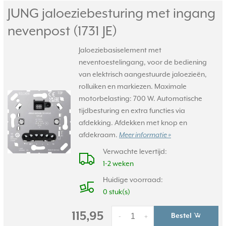
JUNG jaloeziebesturing met ingang
nevenpost (1731 JE)
Jaloeziebasiselement met
neventoestelingang, voor de bediening
van elektrisch aangestuurde jaloezieën,
rolluiken en markiezen. Maximale
motorbelasting: 700 W. Automatische
tijdbesturing en extra functies via
afdekking. Afdekken met knop en
afdekraam.
Meer informatie »
Verwachte levertijd:
1-2 weken
Huidige voorraad:
0 stuk(s)
115,95
Bestel
-
+