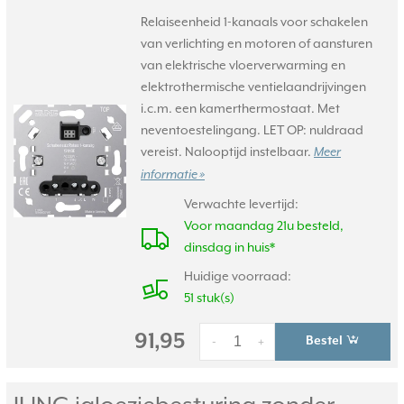
Relaiseenheid 1-kanaals voor schakelen
van verlichting en motoren of aansturen
van elektrische vloerverwarming en
elektrothermische ventielaandrijvingen
i.c.m. een kamerthermostaat. Met
neventoestelingang. LET OP: nuldraad
vereist. Nalooptijd instelbaar.
Meer
informatie »
Verwachte levertijd:
Voor maandag 21u besteld,
dinsdag in huis*
Huidige voorraad:
51 stuk(s)
91,95
Bestel
-
+