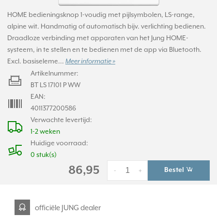
HOME bedieningsknop 1-voudig met pijlsymbolen, LS-range,
alpine wit. Handmatig of automatisch bijv. verlichting bedienen.
Draadloze verbinding met apparaten van het Jung HOME-
systeem, in te stellen en te bedienen met de app via Bluetooth.
Excl. basiseleme...
Meer informatie »
Artikelnummer:
BT LS 17101 P WW
EAN:
4011377200586
Verwachte levertijd:
1-2 weken
Huidige voorraad:
0 stuk(s)
86,95
Bestel
-
+
officiële JUNG dealer