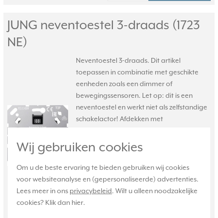
JUNG neventoestel 3-draads (1723
NE)
Neventoestel 3-draads. Dit artikel
toepassen in combinatie met geschikte
eenheden zoals een dimmer of
bewegingssensoren. Let op: dit is een
neventoestel en werkt niet als zelfstandige
schakelactor! Afdekken met
tastdimmerknop en afdekraam.
Meer
informatie »
Wij gebruiken cookies
Verwachte levertijd:
Om u de beste ervaring te bieden gebruiken wij cookies
Voor maandag 21u besteld,
voor websiteanalyse en (gepersonaliseerde) advertenties.
dinsdag in huis*
Lees meer in ons
privacybeleid
. Wilt u alleen noodzakelijke
Huidige voorraad:
cookies? Klik dan
hier
.
23 stuk(s)