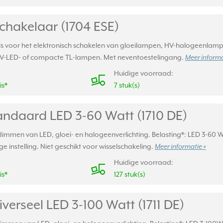
chakelaar (1704 ESE)
s voor het elektronisch schakelen van gloeilampen, HV-halogeenlampen
HV-LED- of compacte TL-lampen. Met neventoestelingang.
Meer informa
Huidige voorraad:
is*
7 stuk(s)
ndaard LED 3-60 Watt (1710 DE)
mmen van LED, gloei- en halogeenverlichting. Belasting*: LED 3-60 W,
 instelling. Niet geschikt voor wisselschakeling.
Meer informatie »
Huidige voorraad:
is*
127 stuk(s)
erseel LED 3-100 Watt (1711 DE)