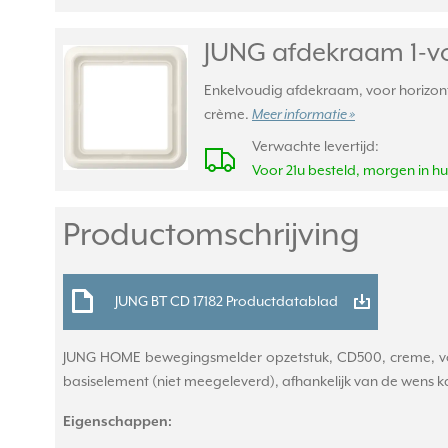
JUNG afdekraam 1-v
Enkelvoudig afdekraam, voor horizonta
crème.
Meer informatie »
Verwachte levertijd:
Voor 21u besteld, morgen in hu
Productomschrijving
JUNG BT CD 17182 Productdatablad
JUNG HOME bewegingsmelder opzetstuk, CD500, creme, voo
basiselement (niet meegeleverd), afhankelijk van de wens k
Eigenschappen: