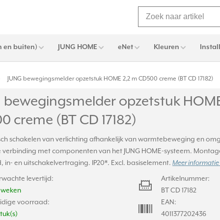
 en buiten)
JUNG HOME
eNet
Kleuren
Instal
JUNG bewegingsmelder opzetstuk HOME 2,2 m CD500 creme (BT CD 17182)
 bewegingsmelder opzetstuk HOME
0 creme (BT CD 17182)
ch schakelen van verlichting afhankelijk van warmtebeweging en omge
 verbinding met componenten van het JUNG HOME-systeem. Montage
, in- en uitschakelvertraging. IP20*. Excl. basiselement.
Meer informatie
rwachte levertijd:
Artikelnummer:
2 weken
BT CD 17182
idige voorraad:
EAN:
stuk(s)
4011377202436