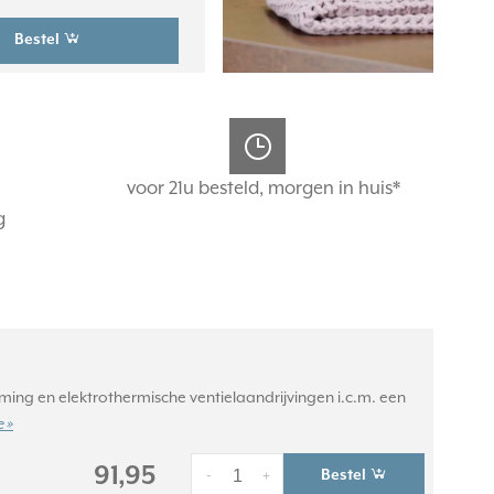
Bestel
voor 21u besteld, morgen in huis*
g
ming en elektrothermische ventielaandrijvingen i.c.m. een
 »
91,95
Bestel
-
+