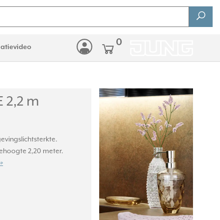
0
latievideo
 2,2 m
vingslichtsterkte.
hoogte 2,20 meter.
 »