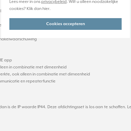
Lees meer in ons
privacybeleid
. Wilt u alleen noodzakelijke
cookies? Klik dan
hier
.
 apparaat (smartphone of tablet) via Bluetooth
Cookies accepteren
 meerdere JUNG HOME bewegingsmelders of via neventoestelingang
schakelwaarschuwing
OME app
 alleen in combinatie met dimeenheid
tsterkte, ook alleen in combinatie met dimeenheid
municatie en repeaterfunctie
n is de IP waarde IP44. Deze afdichtingsset is los aan te schaffen. Le