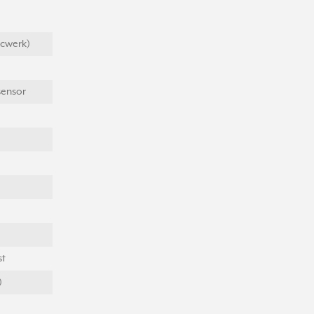
ucwerk)
ensor
st
)