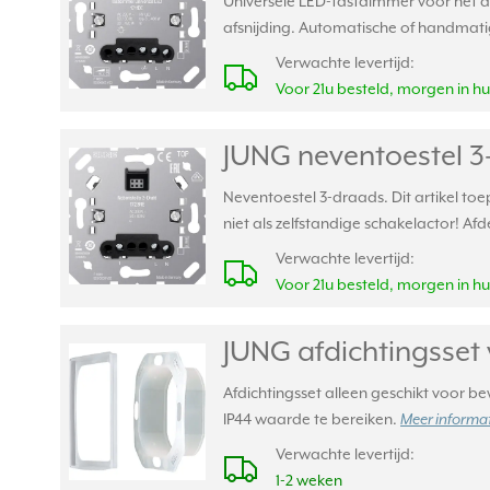
Universele LED-tastdimmer voor het d
afsnijding. Automatische of handmatig
Verwachte levertijd:
Voor 21u besteld, morgen in hu
JUNG neventoestel 3
Neventoestel 3-draads. Dit artikel to
niet als zelfstandige schakelactor!
Verwachte levertijd:
Voor 21u besteld, morgen in hu
JUNG afdichtingsset
Afdichtingsset alleen geschikt voor 
IP44 waarde te bereiken.
Meer informat
Verwachte levertijd:
1-2 weken