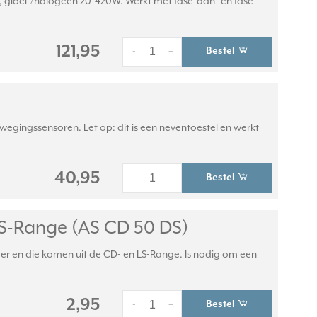
, gloei-/halogeen 20-420W. Werkt met fase-aan- en fase-
121,95
Bestel
-
+
egingssensoren. Let op: dit is een neventoestel en werkt
40,95
Bestel
-
+
LS-Range (AS CD 50 DS)
r en die komen uit de CD- en LS-Range. Is nodig om een
2,95
Bestel
-
+