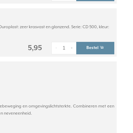
roplast: zeer krasvast en glanzend. Serie: CD 500, kleur:
5,95
Bestel
-
+
tebeweging en omgevingslichtsterkte. Combineren met een
een neveneenheid.