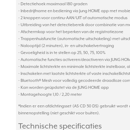
- Detectiehoek maximaal 180 graden
- Inbedrijfname en bediening via Jung HOME app met mobiel
- 2 knoppen voor continu-AAN/UIT of automatische modus
- Uitbreiding van het detectiebereik door combinatie van
- Afschermkap voor het beperken van de registratiezone
- Trappenhuisfunctie (automatische uitschakeling) met uit
- Nalooptijd (2 minuten), in- en uitschakelvertraging
- Gevoeligheid is in te stellen op 25, 50, 75, 100%
- Automatische functies activeren/deactiveren via JUNG H
- Maximale lichtsterkte en minimale lichtsterkte instelbaar,
- Inschakelen met laatste lichtsterkte of vaste inschakellich
- Bluetooth® Mesh voor volledig gecodeerde draadloze com
- Kan worden geüpdatet via de JUNG HOME app
- Montagehoogte 1,10 / 2,20 meter
*Indien er een afdichtingsset (AS CD 50 DS) gebruikt wordt da
binnenopstelling (niet geschikt voor buiten).
Technische specificaties