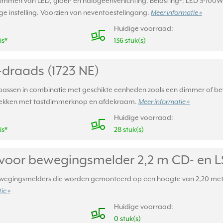
immen van LED, gloei- en halogeenverlichting. Belasting*: LED 3-100W
e instelling. Voorzien van neventoestelingang.
Meer informatie »
Huidige voorraad:
is*
136 stuk(s)
-draads (1723 NE)
epassen in combinatie met geschikte eenheden zoals een dimmer of bew
 Afdekken met tastdimmerknop en afdekraam.
Meer informatie »
Huidige voorraad:
is*
28 stuk(s)
 voor bewegingsmelder 2,2 m CD- en 
bewegingsmelders die worden gemonteerd op een hoogte van 2,20 mete
ie »
Huidige voorraad:
0 stuk(s)