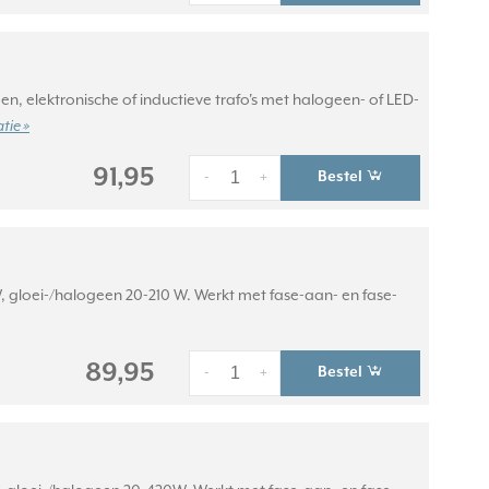
, elektronische of inductieve trafo's met halogeen- of LED-
tie »
91,95
Bestel
-
+
 gloei-/halogeen 20-210 W. Werkt met fase-aan- en fase-
89,95
Bestel
-
+