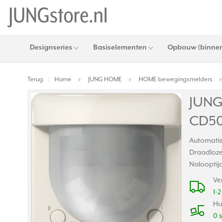
Designseries
Basiselementen
Opbouw (binnen
Terug
Home
JUNG HOME
HOME bewegingsmelders
|
JUNG
CD50
Automatis
Draadloze
Nalooptijd
Ve
1-
Hu
0 