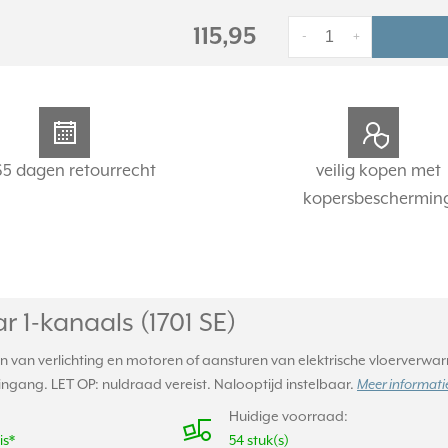
115,95
-
+
65 dagen retourrecht
veilig kopen met
kopersbeschermin
r 1-kanaals (1701 SE)
n van verlichting en motoren of aansturen van elektrische vloerverwar
gang. LET OP: nuldraad vereist. Nalooptijd instelbaar.
Meer informatie
Huidige voorraad:
is*
54 stuk(s)