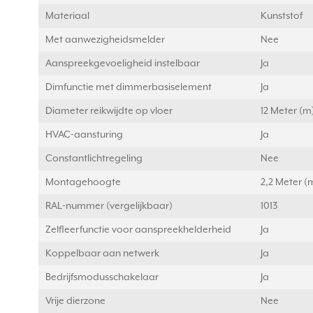
Materiaal
Kunststof
Met aanwezigheidsmelder
Nee
Aanspreekgevoeligheid instelbaar
Ja
Dimfunctie met dimmerbasiselement
Ja
Diameter reikwijdte op vloer
12 Meter (m
HVAC-aansturing
Ja
Constantlichtregeling
Nee
Montagehoogte
2,2 Meter (
RAL-nummer (vergelijkbaar)
1013
Zelfleerfunctie voor aanspreekhelderheid
Ja
Koppelbaar aan netwerk
Ja
Bedrijfsmodusschakelaar
Ja
Vrije dierzone
Nee