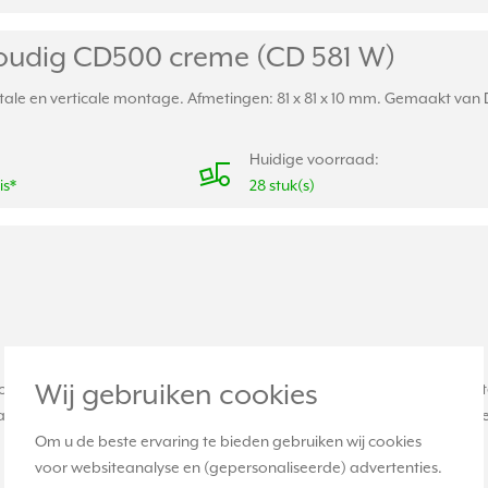
oudig CD500 creme (CD 581 W)
le en verticale montage. Afmetingen: 81 x 81 x 10 mm. Gemaakt van Du
Huidige voorraad:
is*
28 stuk(s)
Wij gebruiken cookies
r het automatisch schakelen van verlichting afhankelijk van warm
an dit bijvoorbeeld een elektronische schakelaar zijn, een dimmer of 
Om u de beste ervaring te bieden gebruiken wij cookies
voor websiteanalyse en (gepersonaliseerde) advertenties.