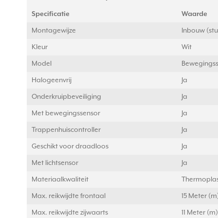
Specificatie
Waarde
Montagewijze
Inbouw (st
Kleur
Wit
Model
Bewegingss
Halogeenvrij
Ja
Onderkruipbeveiliging
Ja
Met bewegingssensor
Ja
Trappenhuiscontroller
Ja
Geschikt voor draadloos
Ja
Met lichtsensor
Ja
Materiaalkwaliteit
Thermopla
Max. reikwijdte frontaal
15 Meter (m
Max. reikwijdte zijwaarts
11 Meter (m)