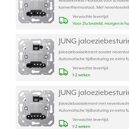
Relaiseenheid 1-kanaals voor schakele
kamerthermostaat. Met neventoestelin
Verwachte levertijd:
Voor 21u besteld, morgen in hu
JUNG jaloeziebesturi
Jaloeziebasiselement zonder neventoe
Automatische tijdbesturing en extra 
Verwachte levertijd:
1-2 weken
JUNG jaloeziebesturi
Jaloeziebasiselement met neventoeste
Automatische tijdbesturing en extra 
Verwachte levertijd:
1-2 weken