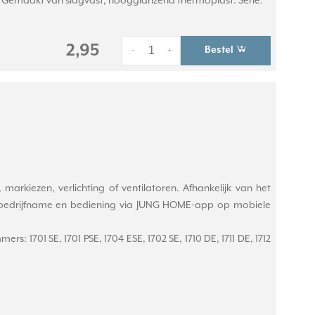
m. Gemaakt van slagvast, hoogglanzend thermoplast. Serie:
2,95
Bestel
-
+
rkiezen, verlichting of ventilatoren. Afhankelijk van het
nbedrijfname en bediening via JUNG HOME-app op mobiele
: 1701 SE, 1701 PSE, 1704 ESE, 1702 SE, 1710 DE, 1711 DE, 1712