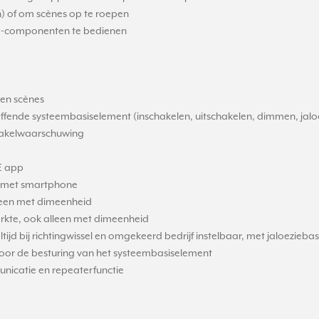
) of om scènes op te roepen
-componenten te bedienen
 en scènes
effende systeembasiselement (inschakelen, uitschakelen, dimmen, jaloe
chakelwaarschuwing
E app
ng met smartphone
alleen met dimeenheid
sterkte, ook alleen met dimeenheid
tijd bij richtingwissel en omgekeerd bedrijf instelbaar, met jaloezieba
voor de besturing van het systeembasiselement
nicatie en repeaterfunctie