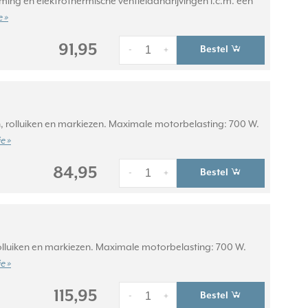
ming en elektrothermische ventielaandrijvingen i.c.m. een
 »
91,95
Bestel
-
+
, rolluiken en markiezen. Maximale motorbelasting: 700 W.
e »
84,95
Bestel
-
+
olluiken en markiezen. Maximale motorbelasting: 700 W.
e »
115,95
Bestel
-
+