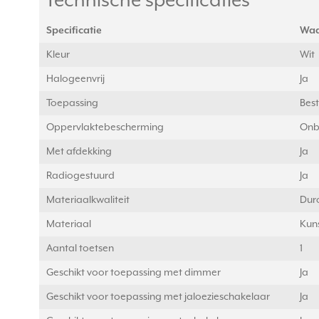
Technische specificaties
Specificatie
Waa
Kleur
Wit
Halogeenvrij
Ja
Toepassing
Best
Oppervlaktebescherming
Onb
Met afdekking
Ja
Radiogestuurd
Ja
Materiaalkwaliteit
Dur
Materiaal
Kuns
Aantal toetsen
1
Geschikt voor toepassing met dimmer
Ja
Geschikt voor toepassing met jaloezieschakelaar
Ja