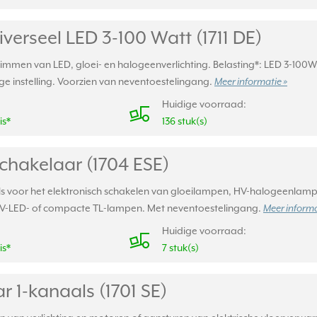
erseel LED 3-100 Watt (1711 DE)
immen van LED, gloei- en halogeenverlichting. Belasting*: LED 3-100W
e instelling. Voorzien van neventoestelingang.
Meer informatie »
Huidige voorraad:
is*
136 stuk(s)
chakelaar (1704 ESE)
s voor het elektronisch schakelen van gloeilampen, HV-halogeenlampen
HV-LED- of compacte TL-lampen. Met neventoestelingang.
Meer informa
Huidige voorraad:
is*
7 stuk(s)
r 1-kanaals (1701 SE)