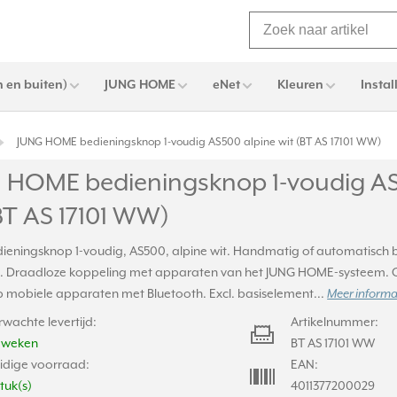
 en buiten)
JUNG HOME
eNet
Kleuren
Instal
JUNG HOME bedieningsknop 1-voudig AS500 alpine wit (BT AS 17101 WW)
 HOME bedieningsknop 1-voudig AS
BT AS 17101 WW)
eningsknop 1-voudig, AS500, alpine wit. Handmatig of automatisch b
ng. Draadloze koppeling met apparaten van het JUNG HOME-systeem. C
p mobiele apparaten met Bluetooth. Excl. basiselement...
Meer informat
rwachte levertijd:
Artikelnummer:
2 weken
BT AS 17101 WW
idige voorraad:
EAN:
stuk(s)
4011377200029