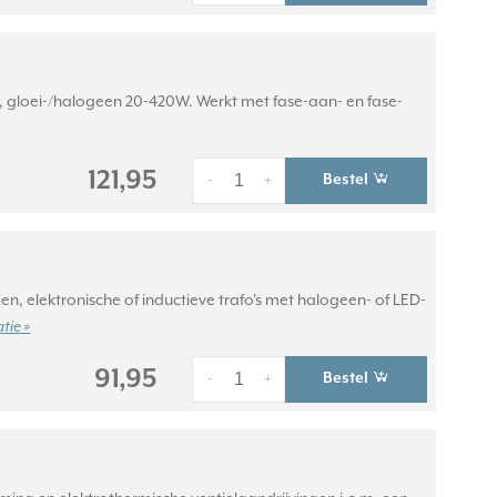
, gloei-/halogeen 20-420W. Werkt met fase-aan- en fase-
121,95
Bestel
-
+
, elektronische of inductieve trafo's met halogeen- of LED-
tie »
91,95
Bestel
-
+