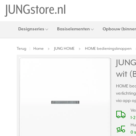
Designseries
Basiselementen
Opbouw (binnen
Terug
Home
JUNG HOME
HOME bedieningsknoppen
|
JUNG
wit (
HOME bedi
verlichti
via app o
Ve
1-
Hu
0 