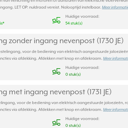
n van verlichting en motoren of aansturen van elektrische vloerverwar
gang. LET OP: nuldraad vereist. Nalooptijd instelbaar.
Meer informatie
Huidige voorraad:
is*
54 stuk(s)
ng zonder ingang nevenpost (1730 JE)
stelingang, voor de bediening van elektrisch aangestuurde jaloezieën
functies via afdekking. Afdekken met knop en afdekraam.
Meer informati
Huidige voorraad:
0 stuk(s)
ng met ingang nevenpost (1731 JE)
lingang, voor de bediening van elektrisch aangestuurde jaloezieën, r
functies via afdekking. Afdekken met knop en afdekraam.
Meer informati
Huidige voorraad:
0 stuk(s)