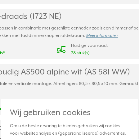
-draads (1723 NE)
epassen in combinatie met geschikte eenheden zoals een dimmer of bew
 Afdekken met tastdimmerknop en afdekraam.
Meer informatie »
Huidige voorraad:
is*
28 stuk(s)
udig AS500 alpine wit (AS 581 WW)
ale en verticale montage. Afmetingen: 80,5 x 80,5 x 10 mm. Gemaakt v
Huidige voorraad:
is*
6331 stuk(s)
Wij gebruiken cookies
udig AS500 alpine wit hoogglans (AS
Om u de beste ervaring te bieden gebruiken wij cookies
voor websiteanalyse en (gepersonaliseerde) advertenties.