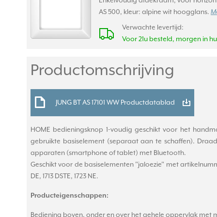
Enkelvoudig afdekraam, voor horizont
AS 500, kleur: alpine wit hoogglans.
Me
Verwachte levertijd:
Voor 21u besteld, morgen in hu
Productomschrijving
JUNG BT AS 17101 WW Productdatablad
HOME bedieningsknop 1-voudig geschikt voor het handmatig
gebruikte basiselement (separaat aan te schaffen). Dr
apparaten (smartphone of tablet) met Bluetooth.
Geschikt voor de basiselementen "jaloezie" met artikelnummers
DE, 1713 DSTE, 1723 NE.
Producteigenschappen:
Bediening boven, onder en over het gehele oppervlak met m