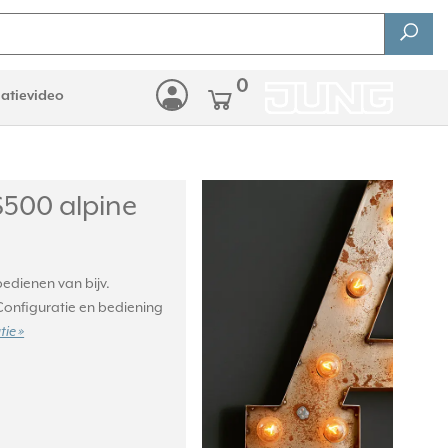
0
latievideo
500 alpine
edienen van bijv.
onfiguratie en bediening
ie »