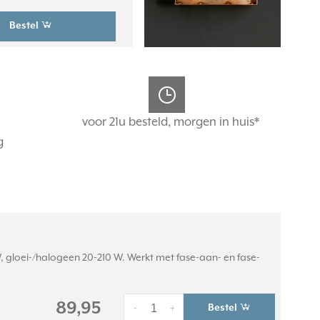
Bestel
voor 21u besteld, morgen in huis*
g
 gloei-/halogeen 20-210 W. Werkt met fase-aan- en fase-
89,95
Bestel
-
+