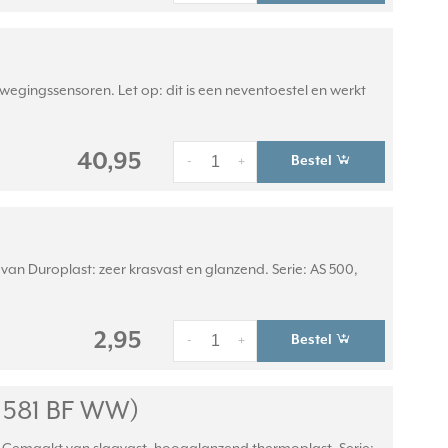
egingssensoren. Let op: dit is een neventoestel en werkt
40,95
Bestel
-
+
an Duroplast: zeer krasvast en glanzend. Serie: AS 500,
2,95
Bestel
-
+
 581 BF WW)