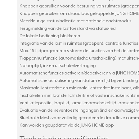
Knoppen gebruiken voor de besturing van ruimtes (groepen
Knoppen gebruiken om draadloos gekoppelde JUNG HOME
Meerkleurige statusindicatie met optionele nachtmodus
Terugmelding van de lasttoestand via status-led
De lokale bediening blokkeren
Integratie van de last in ruimtes (groepen), centrale functies
Max. 16 tijdprogramma's sturen de functies van het desbetr
Trappenhuisfunctie (automatische uitschakeling) met uits
Nalooptijd, in- en uitschakelvertraging
Automatische functies activeren/deactiveren via JUNG HOM
Automatische actualisering van datum en tijd bij verbindi
Maximale lichtsterkte en minimale lichtsterkte instelbaar, 
Inschakelen met laatste lichtsterkte of vaste inschakellicht
Ventilatiepositie, looptijd, lamellenomschakeltijd, omschakel
Evaluatie van de neventoestelingangen (indien aanwezig) 
Bluetooth Mesh voor volledig gecodeerde draadloze commu
Kan worden geüpdatet via de JUNG HOME app