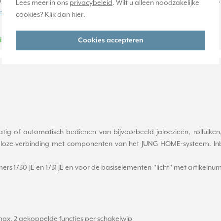
ale en verticale montage. Afmetingen (b x h x d): 80,5 x 80,5 x 10 m
Lees meer in ons
privacybeleid
. Wilt u alleen noodzakelijke
er informatie »
cookies? Klik dan
hier
.
Huidige voorraad:
is*
7 stuk(s)
Cookies accepteren
 of automatisch bedienen van bijvoorbeeld jaloezieën, rolluiken, ma
aadloze verbinding met componenten van het JUNG HOME-systeem. I
 1730 JE en 1731 JE en voor de basiselementen "licht" met artikelnummers
ax. 2 gekoppelde functies per schakelwip