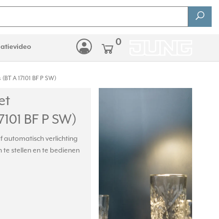
0
latievideo
(BT A 17101 BF P SW)
et
7101 BF P SW)
 automatisch verlichting
te stellen en te bedienen