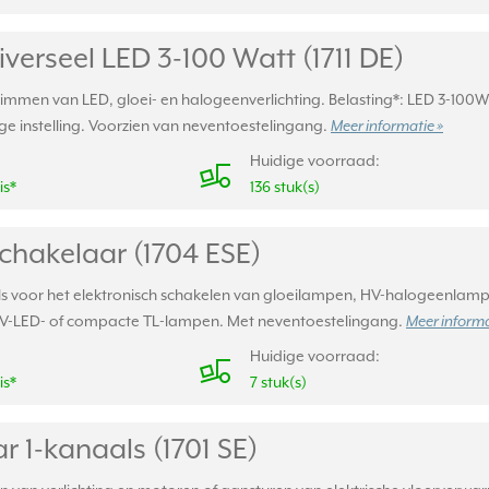
erseel LED 3-100 Watt (1711 DE)
immen van LED, gloei- en halogeenverlichting. Belasting*: LED 3-100W
e instelling. Voorzien van neventoestelingang.
Meer informatie »
Huidige voorraad:
is*
136 stuk(s)
chakelaar (1704 ESE)
s voor het elektronisch schakelen van gloeilampen, HV-halogeenlampen
HV-LED- of compacte TL-lampen. Met neventoestelingang.
Meer informa
Huidige voorraad:
is*
7 stuk(s)
r 1-kanaals (1701 SE)