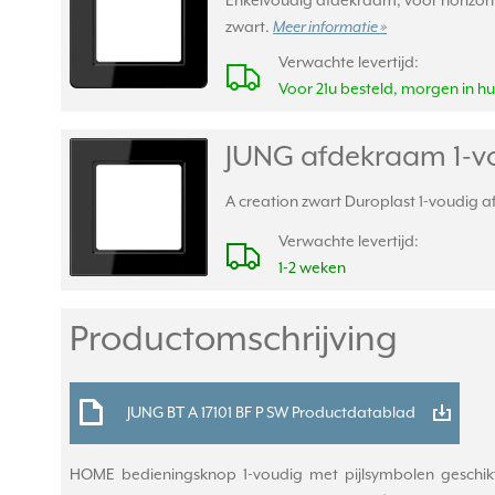
Enkelvoudig afdekraam, voor horizont
zwart.
Meer informatie »
Verwachte levertijd:
Voor 21u besteld, morgen in hu
JUNG afdekraam 1-vo
A creation zwart Duroplast 1-voudig a
Verwachte levertijd:
1-2 weken
Productomschrijving
JUNG BT A 17101 BF P SW Productdatablad
HOME bedieningsknop 1-voudig met pijlsymbolen geschikt 