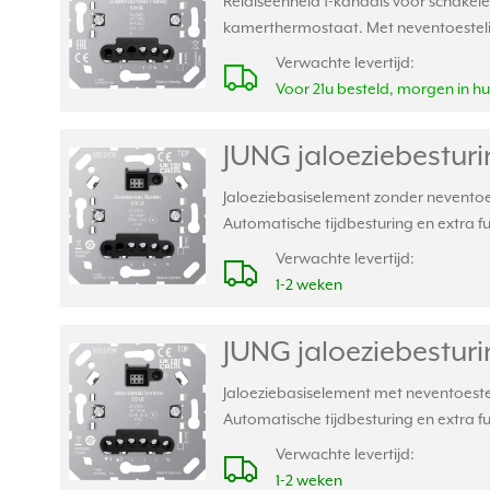
Relaiseenheid 1-kanaals voor schakele
kamerthermostaat. Met neventoestelin
Verwachte levertijd:
Voor 21u besteld, morgen in hu
JUNG jaloeziebesturi
Jaloeziebasiselement zonder neventoe
Automatische tijdbesturing en extra 
Verwachte levertijd:
1-2 weken
JUNG jaloeziebesturi
Jaloeziebasiselement met neventoeste
Automatische tijdbesturing en extra 
Verwachte levertijd:
1-2 weken