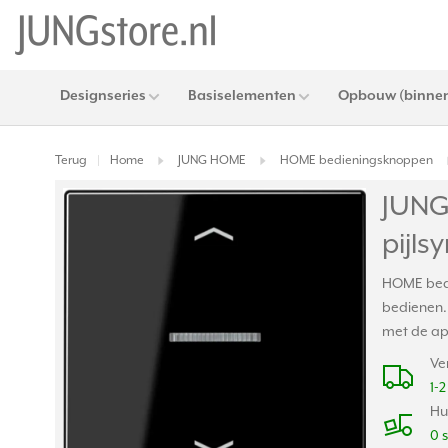
Designseries
Basiselementen
Opbouw (binnen
Terug
Home
JUNG HOME
HOME bedieningsknoppen
|
JUNG
pijls
HOME bedi
bedienen.
met de app
Ve
1-
Hu
0 