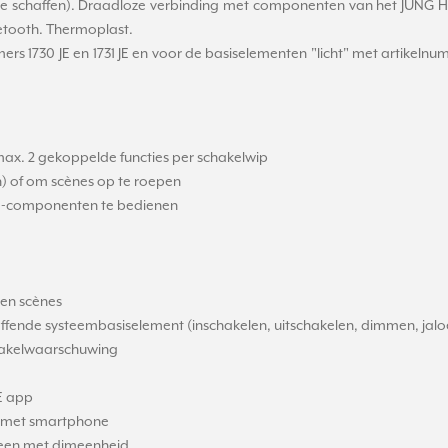
n te schaffen). Draadloze verbinding met componenten van het JUNG
etooth. Thermoplast.
 1730 JE en 1731 JE en voor de basiselementen "licht" met artikelnummers
ax. 2 gekoppelde functies per schakelwip
) of om scènes op te roepen
-componenten te bedienen
 en scènes
effende systeembasiselement (inschakelen, uitschakelen, dimmen, jaloe
chakelwaarschuwing
E app
ng met smartphone
alleen met dimeenheid