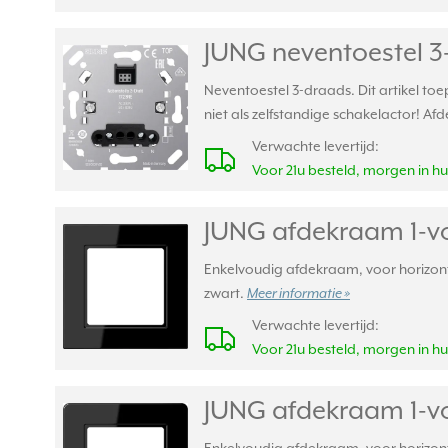
JUNG neventoestel 3
Neventoestel 3-draads. Dit artikel to
niet als zelfstandige schakelactor!
Verwachte levertijd:
Voor 21u besteld, morgen in hu
JUNG afdekraam 1-vo
Enkelvoudig afdekraam, voor horizont
zwart.
Meer informatie »
Verwachte levertijd:
Voor 21u besteld, morgen in hu
JUNG afdekraam 1-vo