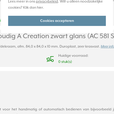
ale en verticale montage. Afmetingen: 85 x 85 x 10 mm. Gemaakt van s
Lees meer in ons
privacybeleid
. Wilt u alleen noodzakelijke
cookies? Klik dan
hier
.
Huidige voorraad:
is*
3 stuk(s)
Cookies accepteren
udig A Creation zwart glans (AC 581 
fdekraam, afm. 84,0 x 84,0 x 10 mm. Duroplast, zeer krasvast.
Meer inf
Huidige voorraad:
0 stuk(s)
voor het handmatig of automatisch bedienen van bijvoorbeeld jaloez