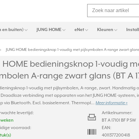
 en buiten)
JUNG HOME
eNet
Kleuren
Instal
JUNG HOME bedieningsknop 1-voudig met pijlsymbolen A-range zwart glans 
 HOME bedieningsknop 1-voudig m
ymbolen A-range zwart glans (BT A 1
eningsknop 1-voudig met pijlsymbolen, A-range, zwart. Handmatig of
 Draadloze verbinding met apparaten van het JUNG HOME-systeem, in 
 via Bluetooth. Excl. basiselement. Thermopl...
Meer informatie »
rwachte levertijd:
Artikelnummer:
2 weken
BT A 17101 BF P SW
idige voorraad:
EAN:
stuk(s)
4011377200418