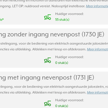
n van verlichting en motoren of aansturen van elektrische vloerverwar
gang. LET OP: nuldraad vereist. Nalooptijd instelbaar.
Meer informatie
Huidige voorraad:
is*
55 stuk(s)
ng zonder ingang nevenpost (1730 JE)
stelingang, voor de bediening van elektrisch aangestuurde jaloezieën
functies via afdekking. Afdekken met knop en afdekraam.
Meer informati
Huidige voorraad:
0 stuk(s)
ng met ingang nevenpost (1731 JE)
lingang, voor de bediening van elektrisch aangestuurde jaloezieën, r
functies via afdekking. Afdekken met knop en afdekraam.
Meer informati
Huidige voorraad:
0 stuk(s)