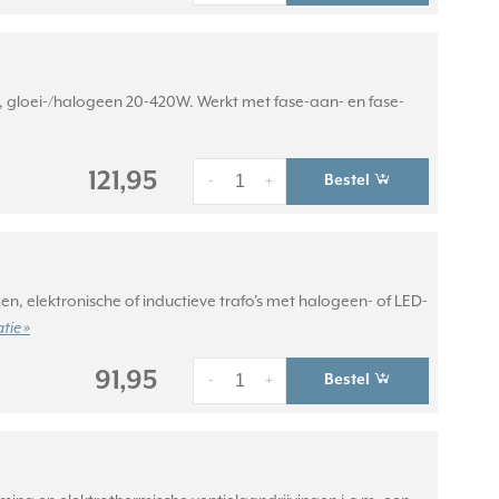
, gloei-/halogeen 20-420W. Werkt met fase-aan- en fase-
121,95
Bestel
-
+
, elektronische of inductieve trafo's met halogeen- of LED-
tie »
91,95
Bestel
-
+