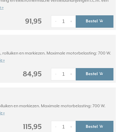
ming en elektrothermische ventielaandrijvingen i.c.m. een
 »
91,95
Bestel
-
+
, rolluiken en markiezen. Maximale motorbelasting: 700 W.
e »
84,95
Bestel
-
+
olluiken en markiezen. Maximale motorbelasting: 700 W.
e »
115,95
Bestel
-
+