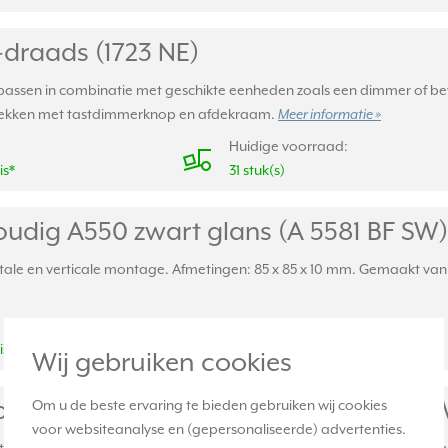
-draads (1723 NE)
epassen in combinatie met geschikte eenheden zoals een dimmer of bew
 Afdekken met tastdimmerknop en afdekraam.
Meer informatie »
Huidige voorraad:
is*
31 stuk(s)
udig A550 zwart glans (A 5581 BF SW)
ale en verticale montage. Afmetingen: 85 x 85 x 10 mm. Gemaakt van s
Huidige voorraad:
is*
9 stuk(s)
Wij gebruiken cookies
udig A Flow zwart glans (AF 581 BF S
Om u de beste ervaring te bieden gebruiken wij cookies
voor websiteanalyse en (gepersonaliseerde) advertenties.