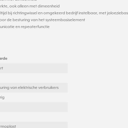
sterkte, ook alleen met dimeenheid
tijd bij richtingwissel en omgekeerd bedrijf instelbaar, met jaloezieba
voor de besturing van het systeembasiselement
nicatie en repeaterfunctie
rde
rt
uring van elektrische verbruikers
rig
rmoplast