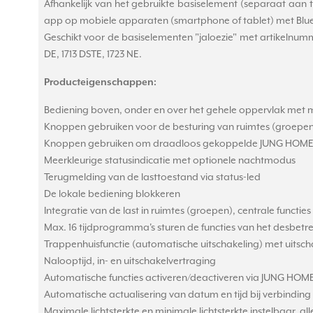
Afhankelijk van het gebruikte basiselement (separaat aa
app op mobiele apparaten (smartphone of tablet) met Blu
Geschikt voor de basiselementen "jaloezie" met artikelnummers
DE, 1713 DSTE, 1723 NE.
Producteigenschappen:
Bediening boven, onder en over het gehele oppervlak met m
Knoppen gebruiken voor de besturing van ruimtes (groepen
Knoppen gebruiken om draadloos gekoppelde JUNG HOME
Meerkleurige statusindicatie met optionele nachtmodus
Terugmelding van de lasttoestand via status-led
De lokale bediening blokkeren
Integratie van de last in ruimtes (groepen), centrale functies
Max. 16 tijdprogramma's sturen de functies van het desbetr
Trappenhuisfunctie (automatische uitschakeling) met uits
Nalooptijd, in- en uitschakelvertraging
Automatische functies activeren/deactiveren via JUNG HOM
Automatische actualisering van datum en tijd bij verbindi
Maximale lichtsterkte en minimale lichtsterkte instelbaar, 