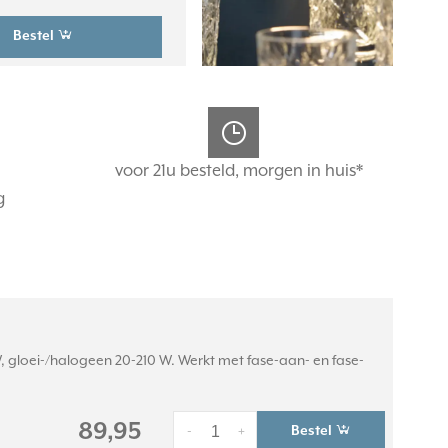
Bestel
voor 21u besteld, morgen in huis*
g
 gloei-/halogeen 20-210 W. Werkt met fase-aan- en fase-
89,95
Bestel
-
+