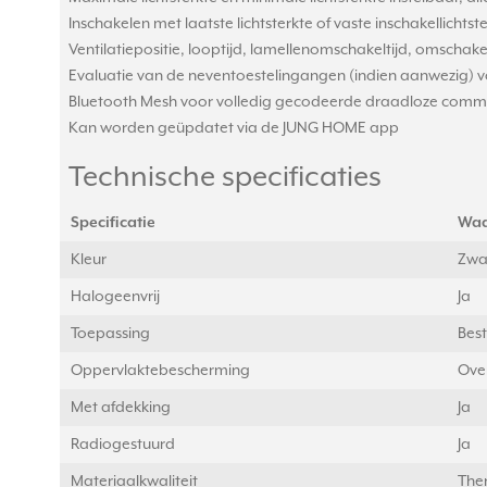
Inschakelen met laatste lichtsterkte of vaste inschakellicht
Ventilatiepositie, looptijd, lamellenomschakeltijd, omschakel
Evaluatie van de neventoestelingangen (indien aanwezig) 
Bluetooth Mesh voor volledig gecodeerde draadloze commu
Kan worden geüpdatet via de JUNG HOME app
Technische specificaties
Specificatie
Waa
Kleur
Zwa
Halogeenvrij
Ja
Toepassing
Best
Oppervlaktebescherming
Ove
Met afdekking
Ja
Radiogestuurd
Ja
Materiaalkwaliteit
The