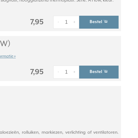
lagvast, hoogglanzend thermoplast. Serie: A Flow, kleur:
7,95
Bestel
-
+
SW)
ormatie »
7,95
Bestel
-
+
ieën, rolluiken, markiezen, verlichting of ventilatoren.