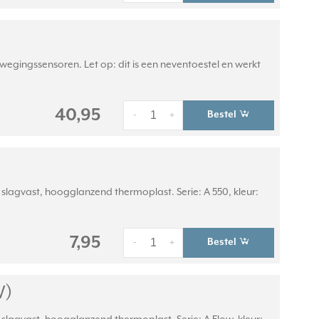
egingssensoren. Let op: dit is een neventoestel en werkt
40,95
Bestel
-
+
lagvast, hoogglanzend thermoplast. Serie: A 550, kleur:
7,95
Bestel
-
+
W)